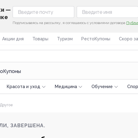
ки —
ике
Подписываясь на рассылку, я соглашаюсь с условиями договора
Публи
Акции дня
Товары
Туризм
РестоКупоны
Скоро з
оКупоны
Красота и уход
Медицина
Обучение
Спoр
Другое
ЛИ, ЗАВЕРШЕНА.