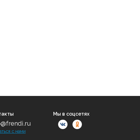
такты
Мы в соцсетях
o@frendi.ru
аться с нами