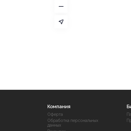
Компания
Б
Оферта
П
Обработка персональных
П
данных