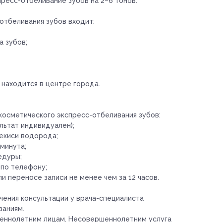
ресс-отбеливание зубов на 2–6 тонов.
отбеливания зубов входит:
 зубов;
 находится в центре города.
осметического экспресс-отбеливания зубов:
льтат индивидуален);
екиси водорода;
минута;
едуры;
 по телефону;
и переносе записи не менее чем за 12 часов.
ения консультации у врача-специалиста
заниям.
шеннолетним лицам. Несовершеннолетним услуга