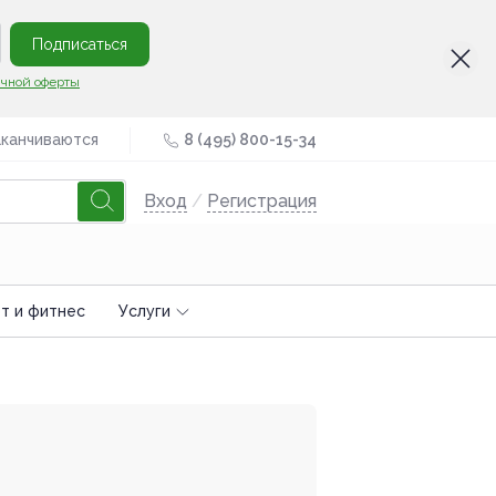
Подписаться
чной оферты
аканчиваются
8 (495) 800-15-34
Вход
/
Регистрация
т и фитнес
Услуги