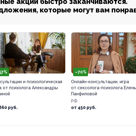
ные акции быстро заканчиваются.
едложения, которые могут вам понра
57%
–70%
сультации и психологическая
Онлайн-консультации, игра
а от психолога Александры
от сексолога-психолога Елен
иной
Панфиловой
РФ
860 руб.
от 450 руб.