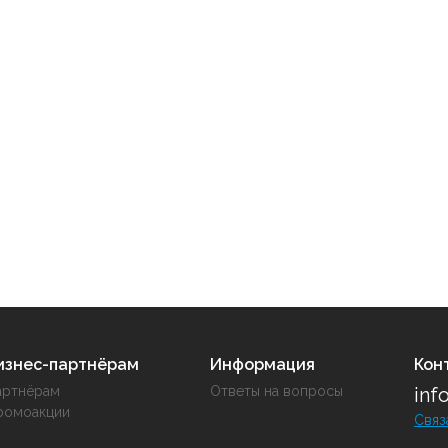
изнес-партнёрам
Информация
Кон
артнёрам
Ответы на вопросы
inf
ромоакции
Связ