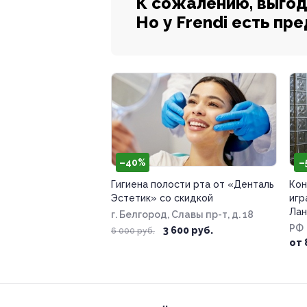
К сожалению, выгод
Но у Frendi есть пр
–40%
–
Гигиена полости рта от «Денталь
Кон
Эстетик» со скидкой
игр
Лан
г. Белгород, Славы пр-т, д. 18
РФ
3 600 руб.
6 000 руб.
от 