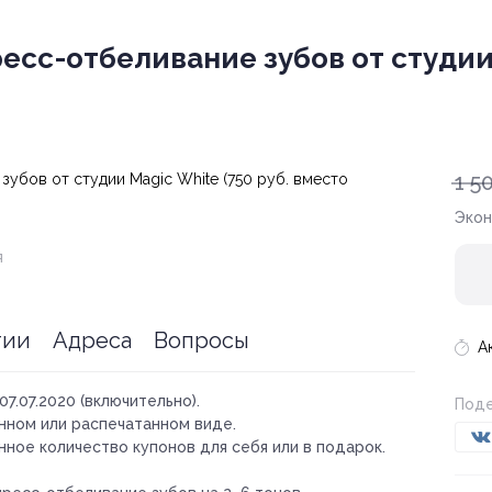
сс-отбеливание зубов от студии 
1 5
Эко
я
тии
Адреса
Вопросы
А
07.07.2020 (включительно).
Поде
нном или распечатанном виде.
ное количество купонов для себя или в подарок.