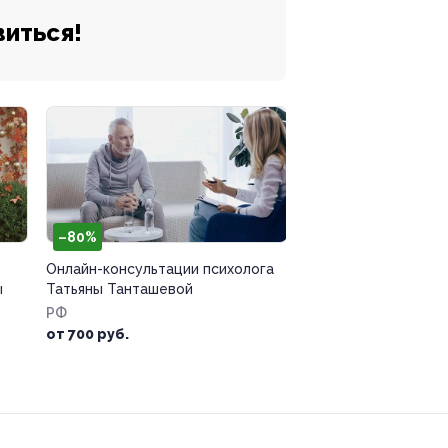
виться!
–80%
Онлайн-консультации психолога
ы
Татьяны Танташевой
РФ
от 700 руб.