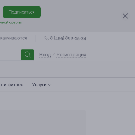
Подписаться
чной оферты
аканчиваются
8 (495) 800-15-34
Вход
/
Регистрация
т и фитнес
Услуги