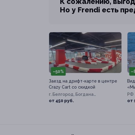
К сожалению, выгод
Но у Frendi есть пр
–50%
–
Заезд на дрифт-карте в центре
Вид
Crazy Cart со скидкой
«Мы
г. Белгород, Богдана
РФ
Хмельницкого пр-т, д. 137т
от 450 руб.
от 