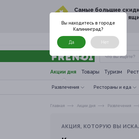
Cамые большие скид
в твоём почтовом ящ
Вы находитесь в городе
Калининград
?
Москва
Да
Нет
Акции дня
Товары
Туризм
Рест
Развлечения
Рестораны и еда
Главная
Акции дня
Развлечения
АКЦИЯ, КОТОРУЮ ВЫ ИСКА