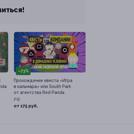
виться!
–73%
х
Прохождение квеста «Игра
nda
в кальмара» или South Park
от агентства Red Panda
РФ
от 175 руб.