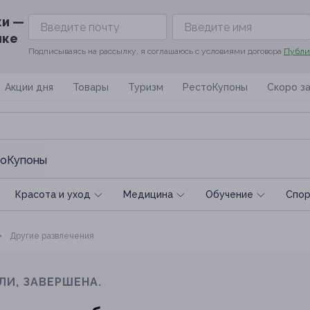
ки —
ике
Подписываясь на рассылку, я соглашаюсь с условиями договора
Публи
Акции дня
Товары
Туризм
РестоКупоны
Скоро з
оКупоны
Красота и уход
Медицина
Обучение
Спoр
Другие развлечения
ЛИ, ЗАВЕРШЕНА.