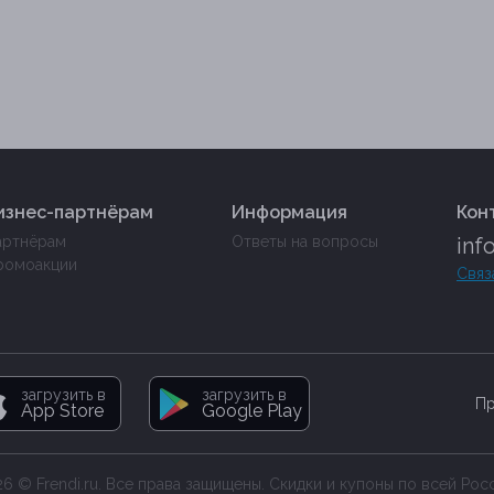
изнес-партнёрам
Информация
Кон
артнёрам
Ответы на вопросы
inf
ромоакции
Связ
загрузить в
загрузить в
Пр
App Store
Google Play
6 © Frendi.ru. Все права защищены. Скидки и купоны по всей Рос