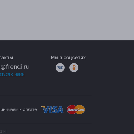
такты
Мы в соцсетях
o@frendi.ru
аться с нами
инимаем к оплате:
сии!