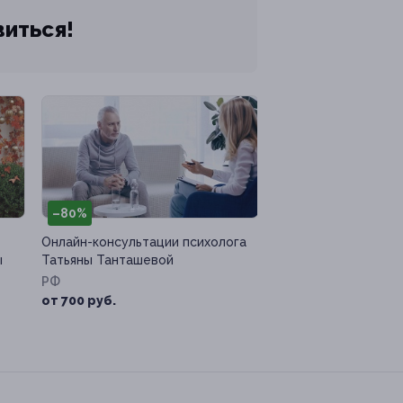
виться!
–80%
Онлайн-консультации психолога
ы
Татьяны Танташевой
РФ
от 700 руб.