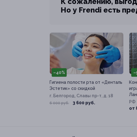
К сожалению, выгод
Но у Frendi есть пр
–40%
–
Гигиена полости рта от «Денталь
Кон
Эстетик» со скидкой
игр
Лан
г. Белгород, Славы пр-т, д. 18
РФ
3 600 руб.
6 000 руб.
от 