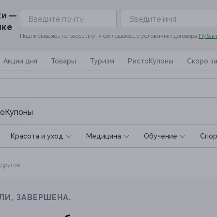
ки —
ике
Подписываясь на рассылку, я соглашаюсь с условиями договора
Публи
Акции дня
Товары
Туризм
РестоКупоны
Скоро з
оКупоны
Красота и уход
Медицина
Обучение
Спoр
Другое
ЛИ, ЗАВЕРШЕНА.