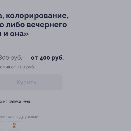
, колорирование,
о либо вечернего
 и она»
800 руб.
от 400 руб.
омия от 400 руб.
Купить
кция завершена
литься с друзьями