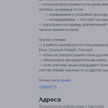
— купон распространяется на длину во
доплаты за каждые 10 см:
— окрашивание и уходовые процедуры д
— колорирование — 200 руб. (за кажд
— расходные материалы для вечерней при
(можно принести свои).
Прочие условия:
— в работе используются следующие мар
Kezy, Constant Delight, Concept;
— купон не распространяется на други
— обязательна предварительная запись п
— если участник акции опаздывает боле
мастер вправе перенести на другое уд
Посмотреть
прайс
.
Свернуть
Адресa
Юридическая информация о партнёре