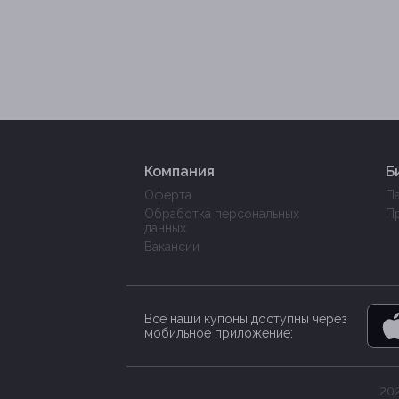
Компания
Б
Оферта
П
Обработка персональных
П
данных
Вакансии
Все наши купоны доступны через
мобильное приложение:
202