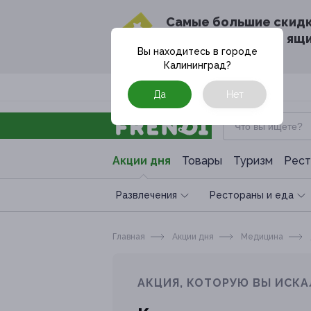
Cамые большие скид
в твоём почтовом ящ
Вы находитесь в городе
Калининград
?
Москва
Да
Нет
Акции дня
Товары
Туризм
Рест
Развлечения
Рестораны и еда
Главная
Акции дня
Медицина
АКЦИЯ, КОТОРУЮ ВЫ ИСКА