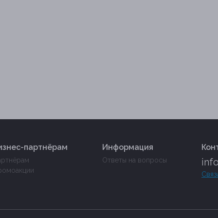
изнес-партнёрам
Информация
Кон
артнёрам
Ответы на вопросы
inf
ромоакции
Связ