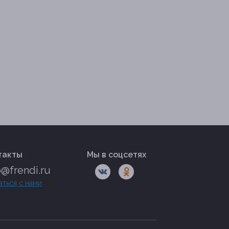
такты
Мы в соцсетях
o@frendi.ru
аться с нами