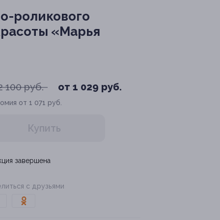
мно-роликового
красоты «Марья
2 100 руб.
от 1 029 руб.
омия от 1 071 руб.
Купить
кция завершена
литься с друзьями