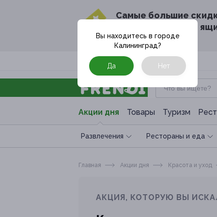
Cамые большие скид
в твоём почтовом ящ
Вы находитесь в городе
Калининград
?
Москва
Да
Нет
Акции дня
Товары
Туризм
Рест
Развлечения
Рестораны и еда
Главная
Акции дня
Красота и уход
АКЦИЯ, КОТОРУЮ ВЫ ИСКА