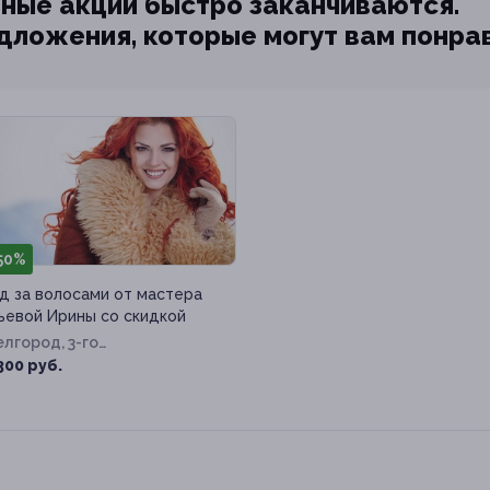
ные акции быстро заканчиваются.
едложения, которые могут вам понра
50%
д за волосами от мастера
ьевой Ирины со скидкой
Белгород, 3-го
ернационала ул, д. 94
300 руб.