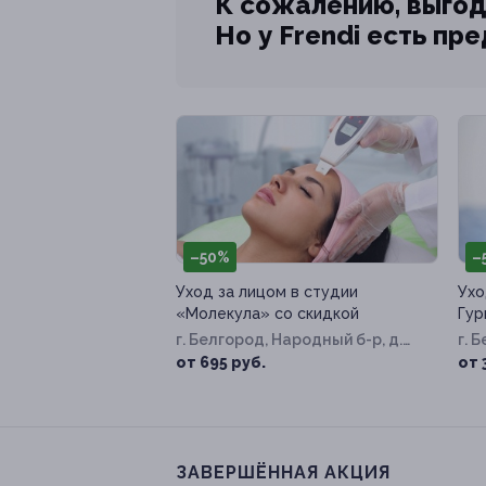
К сожалению, выгод
Но у Frendi есть пр
–50%
–
Уход за лицом в студии
Ухо
«Молекула» со скидкой
Гур
г. Белгород, Народный б-р, д.
г. 
87
Инт
от 695 руб.
от 
ЗАВЕРШЁННАЯ АКЦИЯ