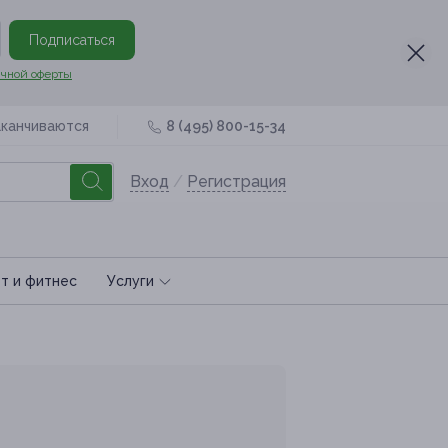
Подписаться
чной оферты
аканчиваются
8 (495) 800-15-34
Вход
/
Регистрация
т и фитнес
Услуги