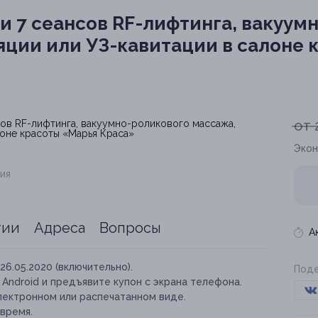
ли 7 сеансов RF-лифтинга, вакуу
ции или УЗ-кавитации в салоне 
от 
Экон
ия
тии
Адреса
Вопросы
А
26.05.2020 (включительно).
Поде
и Android и предъявите купон с экрана телефона.
лектронном или распечатанном виде.
время.