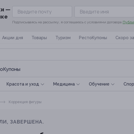
ки —
ике
Подписываясь на рассылку, я соглашаюсь с условиями договора
Публи
Акции дня
Товары
Туризм
РестоКупоны
Скоро з
оКупоны
Красота и уход
Медицина
Обучение
Спoр
Коррекция фигуры
ЛИ, ЗАВЕРШЕНА.