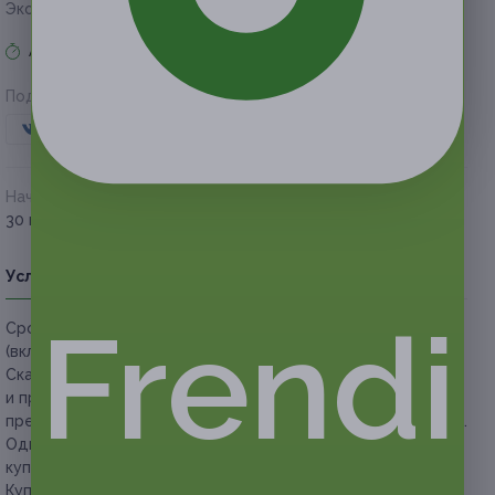
Экономия от 195 руб.
Акция завершена
Поделиться с друзьями
Начало действия
Окончание действия
30 марта 2019 г.
29 июня 2019 г.
Условия
Описание
Гарантии
Адреса
Вопросы
Frendi
Срок действия купонов:
с 30.03.2019 до 29.06.2019
(включительно).
Скачайте
приложение
Frendi для iOs или Android
и предъявите купон с экрана телефона. Вы также можете
предъявить купон в электронном или распечатанном виде.
Один человек может купить неограниченное количество
купонов для себя или в подарок.
Купон действует на следующие виды услуг: