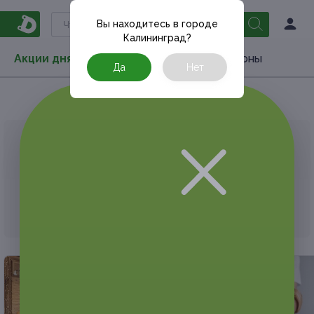
Вы находитесь в городе
Калининград
?
Акции дня
Товары
Туризм
РестоКупоны
Да
Нет
Главная
РестоКупоны
Рестораны и кафе
АКЦИЯ, КОТОРУЮ ВЫ ИСКАЛИ, ЗАВЕРШЕНА.
К сожалению, выгодные акции быстро
заканчиваются.
Но у Frendi есть предложения, которые
могут вам понравиться!