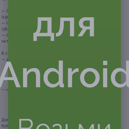
для
— Скидка 50% на напиток и десерт на выбор для одного
(195 руб. вместо 390 руб.)
— Скидка 51% на напитки и десерты на выбор для двоих
(382 руб. вместо 780 руб.)
— Скидка 52% на напитки и десерты на выбор для
четверых (562 руб. вместо 1170 руб.)
В стоимость купона входит:
Androi
— десерт на выбор (по наличию):
— торт «Красный бархат» (150 г);
— торт «Творожный пай» (150 г);
— торт «Сытный» (150 г);
— шоколадный торт (150 г);
— напиток на выбор:
— латте (350 мл);
— соленый раф (350 мл);
— капучино (350 мл);
— какао (350 мл).
Возьми
Дополнительное преимущество:
сироп на выбор.
Купон не распространяется на другие спецпредложения