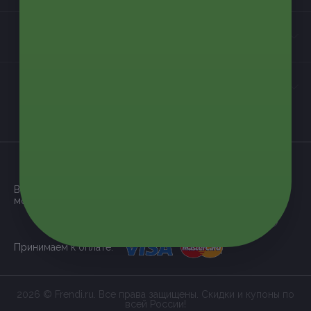
Контакты
Мы в соцсетях
загрузить в
App Store
Все наши купоны доступны через
мобильное приложение:
загрузить в
Google Play
Принимаем к оплате:
2026 © Frendi.ru. Все права защищены. Скидки и купоны по
всей России!