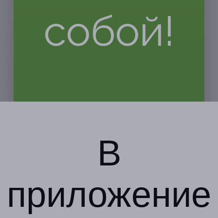
собой!
В
приложение