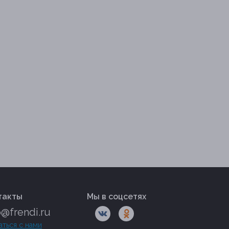
такты
Мы в соцсетях
o@frendi.ru
аться с нами