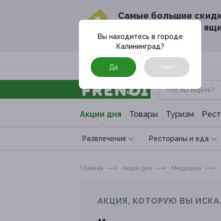
Cамые большие скид
в твоём почтовом ящ
Вы находитесь в городе
Калининград
?
Москва
Да
Нет
Акции дня
Товары
Туризм
Рест
Развлечения
Рестораны и еда
Главная
Акции дня
Медицина
АКЦИЯ, КОТОРУЮ ВЫ ИСКА