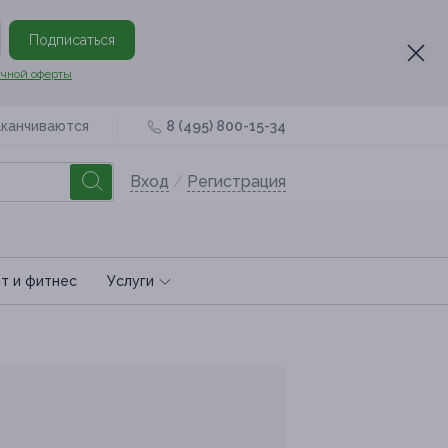
Подписаться
чной оферты
аканчиваются
8 (495) 800-15-34
Вход
/
Регистрация
т и фитнес
Услуги