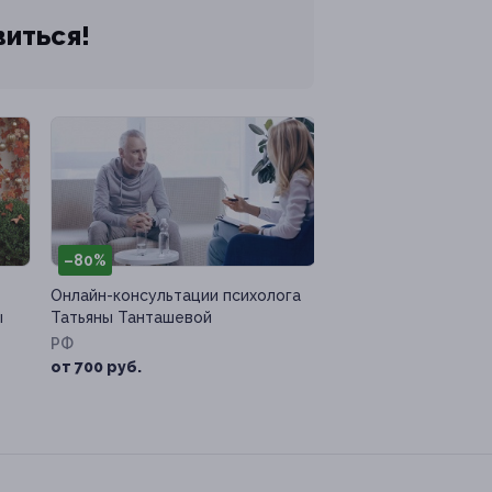
виться!
–80%
Онлайн-консультации психолога
ы
Татьяны Танташевой
РФ
от 700 руб.