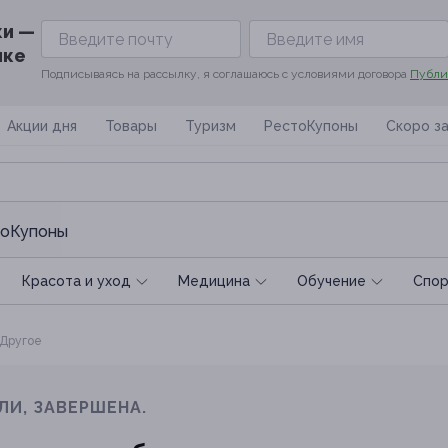
ки —
ике
Подписываясь на рассылку, я соглашаюсь с условиями договора
Публи
Акции дня
Товары
Туризм
РестоКупоны
Скоро з
оКупоны
Красота и уход
Медицина
Обучение
Спoр
Другое
ЛИ, ЗАВЕРШЕНА.