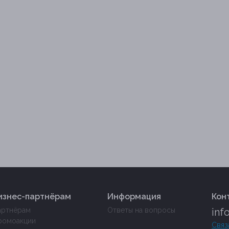
изнес-партнёрам
Информация
Кон
артнёрам
Ответы на вопросы
inf
ромоакции
Связ