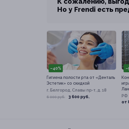
К сожалению, выгод
Но у Frendi есть пр
–40%
–
Гигиена полости рта от «Денталь
Кон
Эстетик» со скидкой
игр
Лан
г. Белгород, Славы пр-т, д. 18
РФ
3 600 руб.
6 000 руб.
от 