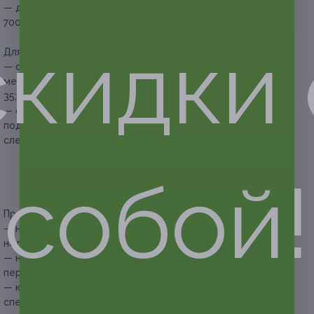
— дополнительное место в номере без питания —
700 руб. на человека в сутки.
скидки 
Для бронирования номера необходимо:
— обязательно перед покупкой купона уточнить наличие
мест на интересующую дату по телефону +7 (920) 201-35-
35;
— сразу после покупки купона, в тот же день, необходимо
подтвердить свое бронирование, сообщив по телефону
следующие данные:
— номер купона;
— Ф. И. О. проживающих;
собой!
— телефон для связи.
Прочие условия:
— необходимо учитывать указанный в купоне день
недели;
— необходимо обязательно уточнять наличие номера
перед покупкой;
— купон не распространяется на другие
спецпредложения гостиницы;