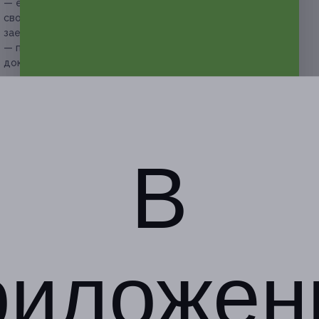
— если участник акции не предупреждает об отмене
своего визита за 72 часа до забронированной даты
заезда, купон считается использованным;
— при заезде в гостиницу необходимо предъявить
документ, удостоверяющий личность.
Свернуть
Адресa
Перейти на сайт партнера
В
Юридическая информация о партнёре
г. Белгород, ул.
Магистральная, д. 55
круглосуточно и
риложен
ежедневно
+7 (920) 201-35-35
Показать номер телефона