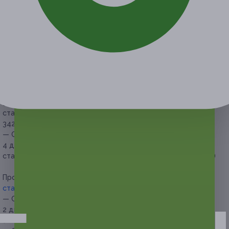
Купон действует на следующие виды услуг:
Проживание для одного в
одноместном номере
категории стандарт
(завтраки включены):
— Скидка 40% на проживание для одного в течение
2 дней/1 ночи в одноместном номере категории стандарт
(завтраки включены) (1026 руб. вместо 1710 руб.)
— Скидка 40% на проживание для одного в течение
3 дней/2 ночей в одноместном номере категории
стандарт (завтраки включены) (2052 руб. вместо
3420 руб.)
— Скидка 40% на проживание для одного в течение
4 дней/3 ночей в одноместном номере категории
стандарт (завтраки включены) (3078 руб. вместо 5130 руб.)
Проживание для двоих в
двухместном номере категории
стандарт
(завтраки включены):
— Скидка 40% на проживание для двоих в течение
2 дней/1 ночи в двухместном номере категории стандарт
(завтраки включены) (1368 руб. вместо 2280 руб.)