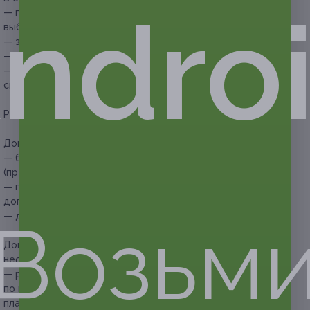
ndro
— проживание для одного или двоих человек в номере
выбранной категории;
— завтраки;
— высокоскоростной доступ в интернет;
— ранний заезд или поздний выезд (при наличии
свободных номеров).
Расчетный час:
заезд — с 14:00, выезд — до 12:00.
Дополнительные преимущества:
— бесплатная частная парковка на месте
(предварительный заказ не требуется);
— проживание для детей до 7 лет без предоставления
дополнительного места — бесплатно;
Возьм
— детям до 3 лет питание предоставляется бесплатно.
Дополнительные услуги, которые можно приобрести при
необходимости:
— размещение домашних животных допускается
по предварительному запросу (данная услуга может быть
платной);