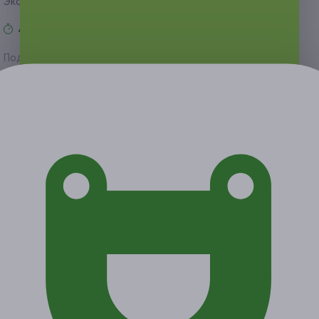
Экономия от 684 руб.
Акция завершена
Поделиться с друзьями
Начало действия
Окончание действия
7 апреля 2020 г.
7 августа 2020 г.
Условия
Описание
Гарантии
Адреса
Вопросы
Срок действия купонов:
с 07.04.2020 до 07.08.2020
(включительно).
Вы можете предъявить купон в электронном или
распечатанном виде.
Один человек может купить неограниченное количество
купонов для себя или в подарок.
Купоны можно суммировать (суммируется количество
ночей).