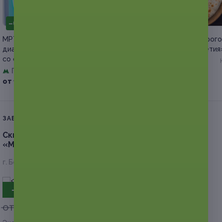
–64%
–50%
МРТ в «Европейском
Сет из осетинских пирого
диагностическом центре»
пицц от пекарни «Осетия
со скидкой
Дмитровская
Павелецкая
Куплено 13
от 2 100 руб.
+1
от 1 980 руб.
ЗАВЕРШЁННАЯ АКЦИЯ
Скидка до 40%.
Отдых с завтраками в гостинице
«Мята»
г. Белгород, ул. Магистральная, д. 55
- 40%
от 1 710 руб.
от 1 026 руб.