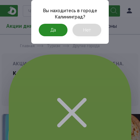
Вы находитесь в городе
Калининград
?
Акции дня
Товары
Туризм
РестоКупоны
Да
Нет
Главная
Туризм
Другие города
АКЦИЯ, КОТОРУЮ ВЫ ИСКАЛИ, ЗАВЕРШЕНА.
К сожалению, выгодные акции быстро
заканчиваются.
Но у Frendi есть предложения, которые
могут вам понравиться!