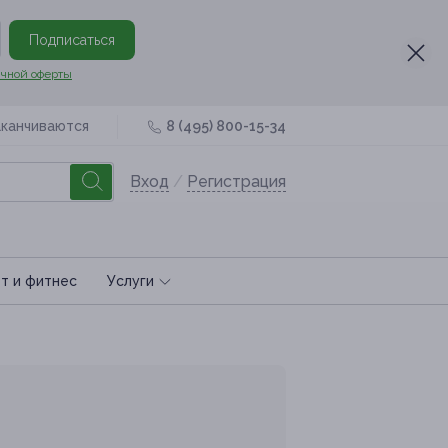
Подписаться
чной оферты
аканчиваются
8 (495) 800-15-34
Вход
/
Регистрация
т и фитнес
Услуги