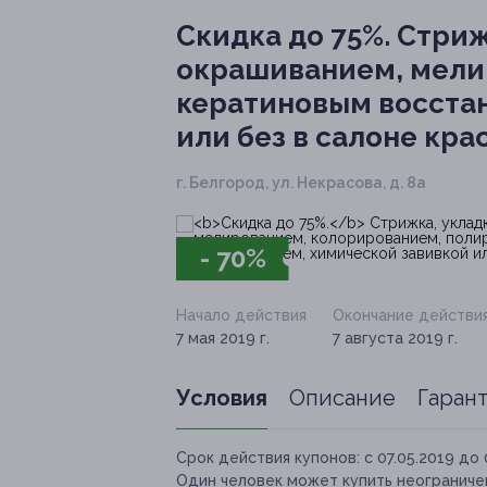
Скидка до 75%.
Стрижк
окрашиванием, мели
кератиновым восста
или без в салоне кра
г. Белгород, ул. Некрасова, д. 8а
- 70%
Начало действия
Окончание действи
7 мая 2019 г.
7 августа 2019 г.
Условия
Описание
Гаран
Срок действия купонов:
с 07.05.2019 до 
Один человек может купить неограниче