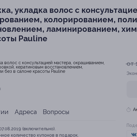
а, укладка волос с консультацие
рованием, колорированием, поли
новлением, ламинированием, хим
соты Pauline
от 
Экон
я
А
тии
Адреса
Вопросы
Поде
07.08.2019 (включительно).
нное количество купонов в подарок.