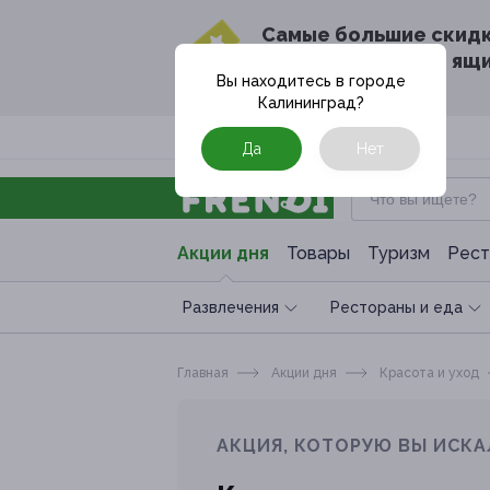
Cамые большие скид
в твоём почтовом ящ
Вы находитесь в городе
Калининград
?
Москва
Да
Нет
Акции дня
Товары
Туризм
Рест
Развлечения
Рестораны и еда
Главная
Акции дня
Красота и уход
АКЦИЯ, КОТОРУЮ ВЫ ИСКА