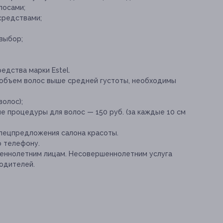
лосами;
средствами;
выбор;
едства марки Estel.
 объем волос выше средней густоты, необходимы
волос);
е процедуры для волос — 150 руб. (за каждые 10 см
спецпредложения салона красоты.
о телефону.
шеннолетним лицам. Несовершеннолетним услуга
одителей.