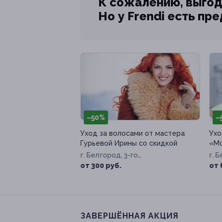
К сожалению, выгод
Но у Frendi есть пр
–50%
–
Уход за волосами от мастера
Ухо
Гурьевой Ирины со скидкой
«Мо
г. Белгород, 3-го
г. 
Интернационала ул, д. 94
87
от 300 руб.
от 
ЗАВЕРШЁННАЯ АКЦИЯ