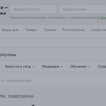
ки —
ике
Подписываясь на рассылку, я соглашаюсь с условиями договора
Публи
Акции дня
Товары
Туризм
РестоКупоны
Скоро з
оКупоны
Красота и уход
Медицина
Обучение
Спoр
Уход за волосами
ЛИ, ЗАВЕРШЕНА.