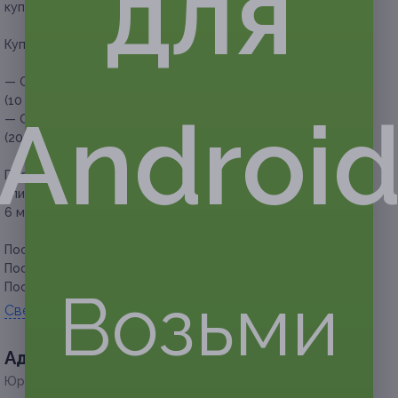
для
купонов для себя или в подарок.
Купон действует на следующие виды услуг:
— Скидка 50% на 1 месяц персональных тренировок
(10 занятий с тренером) (3000 руб. вместо 6000 руб.)
Androi
— Скидка 50% на 2 месяца персональных тренировок
(20 занятий с тренером) (5000 руб. вместо 10 000 руб.)
Прочие условия:
купон действует только для новых
клиентов и тех, кто не посещал фитнес-клуб более
6 месяцев.
Посмотреть
прайс
.
Посмотреть группу «
ВКонтакте
».
Посмотреть страницу в Instagram.
Возьми
Свернуть
Адресa
Юридическая информация о партнёре