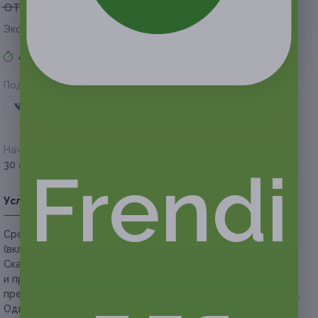
от 6 000 руб.
от 3 000 руб.
Экономия от 3 000 руб.
Акция завершена
Поделиться с друзьями
Начало действия
Окончание действия
30 августа 2019 г.
30 ноября 2019 г.
Frendi
Условия
Описание
Гарантии
Адреса
Вопросы
Срок действия купонов:
с 30.08.2019 до 30.11.2019
(включительно).
Скачайте
приложение
Frendi для iOS или Android
и предъявите купон с экрана телефона. Вы также можете
предъявить купон в электронном или распечатанном виде.
Один человек может купить неограниченное количество