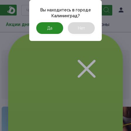
Вы находитесь в городе
Калининград
?
Акции дня
Товары
Туризм
РестоКупоны
Да
Нет
Главная
Акции дня
Спoрт и фитнес
АКЦИЯ, КОТОРУЮ ВЫ ИСКАЛИ, ЗАВЕРШЕНА.
К сожалению, выгодные акции быстро
заканчиваются.
Но у Frendi есть предложения, которые
могут вам понравиться!