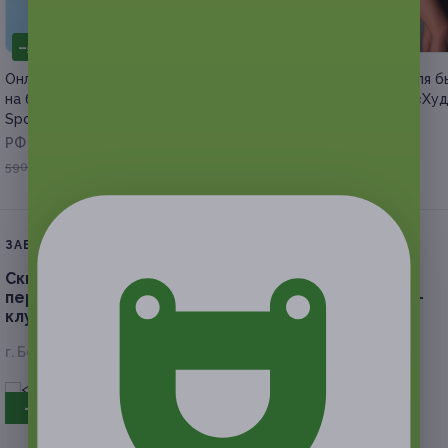
–50%
–79%
Онлайн-интенсивы для женщин
Программа питания для б
на базе умного фитнеса «Матур
похудения от школы «Ху
Sport»
просто»
РФ
РФ
от 207 руб.
295 руб.
590 руб.
ЗАВЕРШЁННАЯ АКЦИЯ
Скидка до 50%.
1 или 2 месяца посещения
персональных тренировок с тренером в фитнес-
клубе Genetics-Pro
г. Белгород, ул. Попова, д. 102
- 50%