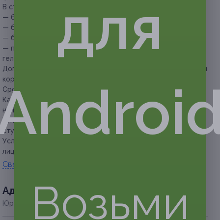
для
В стоимость купона входит:
— безлимитное посещение тренажерного зала;
— безлимитное посещение групповых тренировок;
— безлимитное посещение инфракрасной сауны;
— предоставляются банные принадлежности (полотенце,
гель для душа).
Дополнительное преимущество:
специальные условия для
корпоративных клиентов.
Androi
Срок действия карты начинается со дня ее активации.
Карта после активации возврату и переоформлению
не подлежит.
Купон не распространяется на другие спецпредложения
студии.
Услуга предоставляется только совершеннолетним
лицам.
Свернуть
Возьми
Адресa
Юридическая информация о партнёре