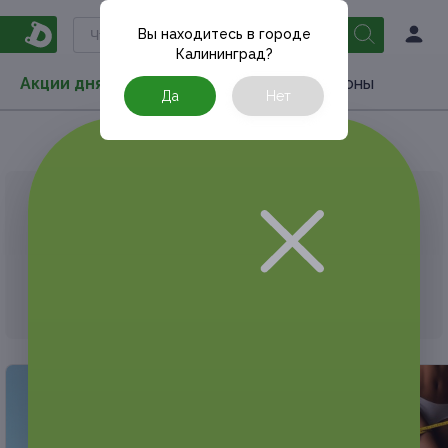
Вы находитесь в городе
Калининград
?
Акции дня
Товары
Туризм
РестоКупоны
Да
Нет
Главная
Акции дня
Спoрт и фитнес
АКЦИЯ, КОТОРУЮ ВЫ ИСКАЛИ, ЗАВЕРШЕНА.
К сожалению, выгодные акции быстро
заканчиваются.
Но у Frendi есть предложения, которые
могут вам понравиться!