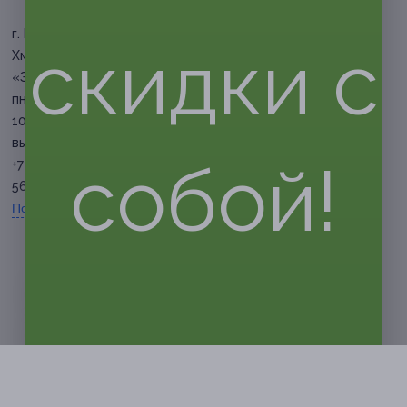
г. Белгород, пр-т Богдана
скидки с
Хмельницкого, д. 111 (БЦ
«Энергомаш»)
пн-пт: с 07:30 до 22:00, сб: с
10:00 до 20:00, вс:
выходной
собой!
+7 (4722) 40-84-80, +7 (920)
560-18-18
Показать номер телефона