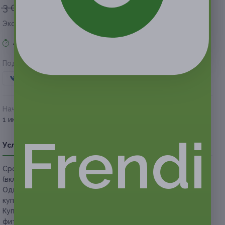
3 000 руб.
1 500 руб.
Экономия
1 500 руб.
Акция завершена
Поделиться с друзьями
Начало действия
Окончание действия
1 июня 2019 г.
1 сентября 2019 г.
Frendi
Условия
Описание
Гарантии
Адреса
Вопросы
Срок действия купонов:
с 01.06.2019 до 01.09.2019
(включительно).
Один человек может купить неограниченное количество
купонов для себя или в подарок.
Купон действует на безлимитное посещение студии
фитнеса и красоты тела в течение 1 месяца.