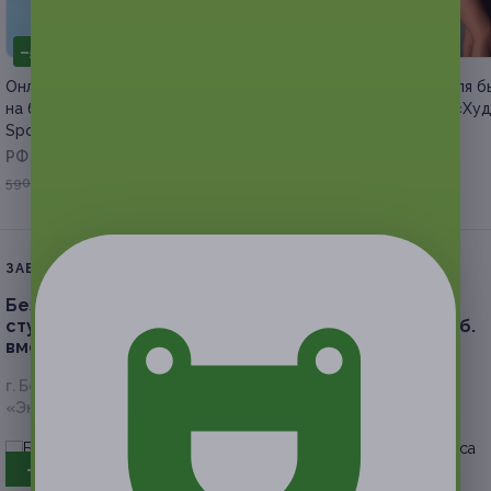
–50%
–79%
Онлайн-интенсивы для женщин
Программа питания для б
на базе умного фитнеса «Матур
похудения от школы «Ху
Sport»
просто»
РФ
РФ
от 207 руб.
295 руб.
590 руб.
ЗАВЕРШЁННАЯ АКЦИЯ
Безлимитное посещение в течение 1 месяца
студии фитнеса и красоты тела «Ягуар» (1500 руб.
вместо 3000 руб.)
г. Белгород, пр-т Богдана Хмельницкого, д. 111 (БЦ
«Энергомаш»)
- 50%