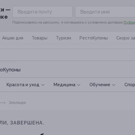
ки —
ике
Подписываясь на рассылку, я соглашаюсь с условиями договора
Публи
Акции дня
Товары
Туризм
РестоКупоны
Скоро з
оКупоны
Красота и уход
Медицина
Обучение
Спoр
Эпиляция
ЛИ, ЗАВЕРШЕНА.