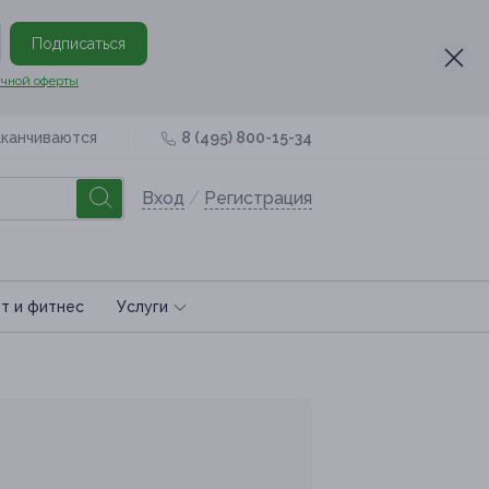
Подписаться
чной оферты
аканчиваются
8 (495) 800-15-34
Вход
/
Регистрация
т и фитнес
Услуги