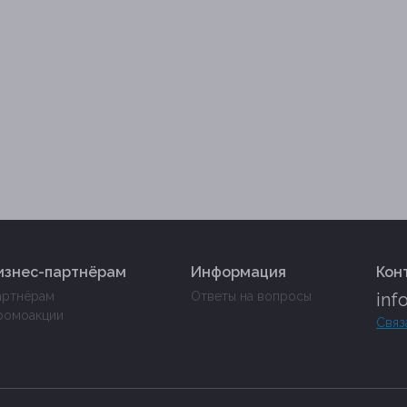
изнес-партнёрам
Информация
Кон
артнёрам
Ответы на вопросы
inf
ромоакции
Связ