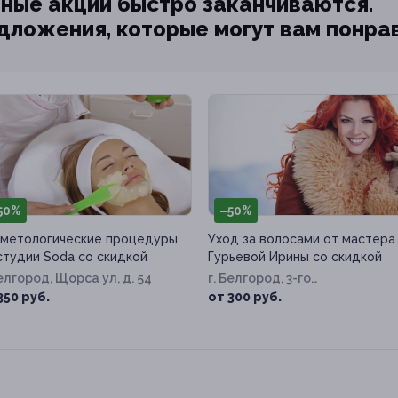
ные акции быстро заканчиваются.
едложения, которые могут вам понра
50%
–50%
метологические процедуры
Уход за волосами от мастера
студии Soda со скидкой
Гурьевой Ирины со скидкой
Белгород, Щорса ул, д. 54
г. Белгород, 3-го
Интернационала ул, д. 94
350 руб.
от 300 руб.