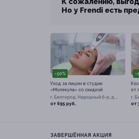
К сожалению, выгод
Но у Frendi есть пр
–50%
–
Уход за лицом в студии
Кос
«Молекула» со скидкой
от 
г. Белгород, Народный б-р, д.
г. 
87
от 695 руб.
от 
ЗАВЕРШЁННАЯ АКЦИЯ