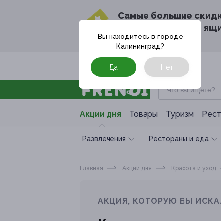
Cамые большие скид
в твоём почтовом ящ
Вы находитесь в городе
Калининград
?
Москва
Да
Нет
Акции дня
Товары
Туризм
Рест
Развлечения
Рестораны и еда
Главная
Акции дня
Красота и уход
АКЦИЯ, КОТОРУЮ ВЫ ИСКА