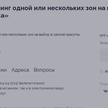
нг одной или нескольких зон на 
са»
от 
Экон
я
тии
Адреса
Вопросы
А
04.04.2019 (включительно).
Поде
ечатанном, так и в электронном виде.
луг: