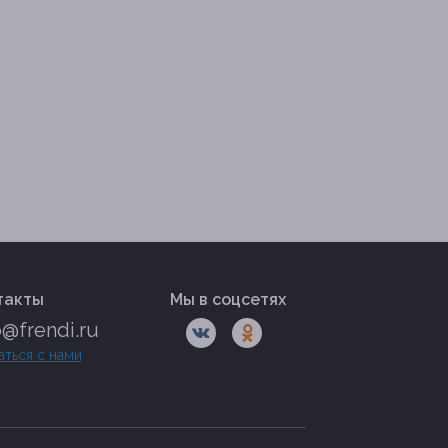
такты
Мы в соцсетях
o@frendi.ru
аться с нами