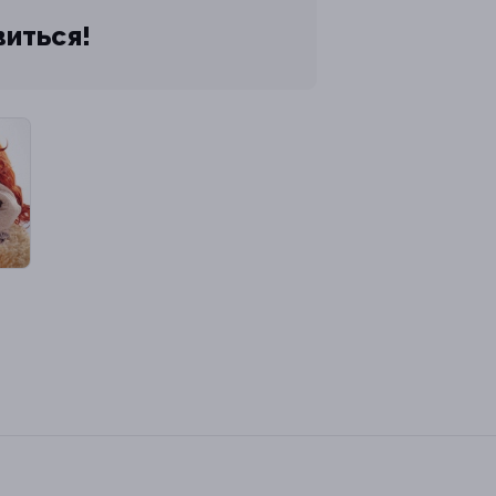
виться!