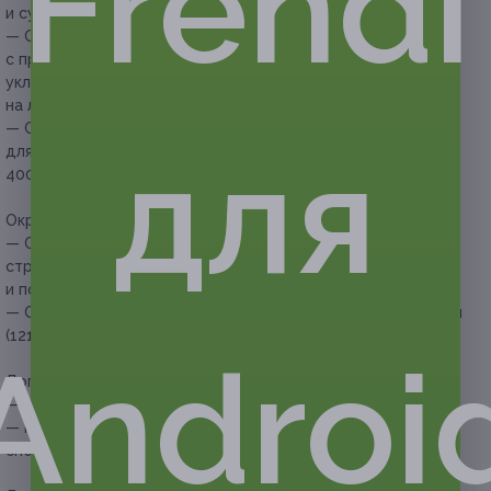
Frendi
и сушкой по форме (294 руб. вместо 700 руб.)
— Скидка 75% на женскую стрижку, мытье головы
с профессиональными средствами и повседневную
укладку с использованием масел и термозащиты
на любую длину волос (300 руб. вместо 1200 руб.)
— Скидка 80% на женскую стрижку, мытье головы, ботокс
для
для волос и повседневную укладку (800 руб. вместо
4000 руб.)
Окрашивание:
— Скидка 60% на окрашивание в один тон волос до 45 см,
стрижку, мытье головы, SPA-уход «Блестящее сияние»
и повседневную укладку (1160 руб. вместо 2900 руб.)
— Скидка 73% на стрижку и мелирование волос с укладкой
(1215 руб. вместо 4500 руб.)
Androi
Дополнительные преимущества:
— используются красители: Matrix, Schwarzkopf;
— процедуру проводит опытный квалифицированный
специалист.