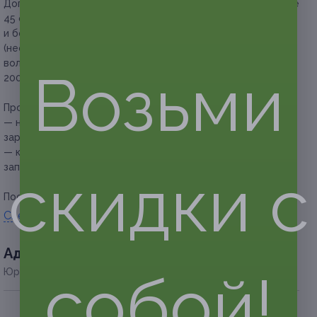
Дополнительно оплачивается на месте
длина волос более
45 см, так как купон на окрашивание, мелирование
и ботокс для волос действует на длину волос до 45 см
(необходима доплата за каждые последующие 10 см
волос): окрашивание, мелирование и ботокс для волос —
Возьми
200 руб.
Прочие условия:
— необходимо записываться на нужную дату и время
заранее;
— клиент обязан сообщить об отмене или переносе
записи не менее чем за 12 часов.
скидки с
Посмотреть
прайс
.
Свернуть
Адресa
собой!
Юридическая информация о партнёре