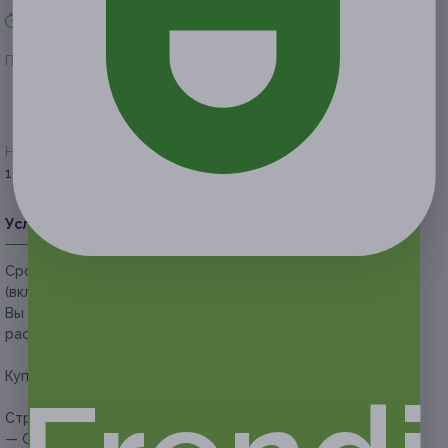
Акция завершена
Поделиться с друзьями
Начало действия
Окончание действия
19 января 2021 г.
22 апреля 2021 г.
Условия
Описание
Гарантии
Адреса
Вопросы
Срок действия купонов:
с 20.01.2021 до 22.04.2021
(включительно).
Вы можете предъявить купон в электронном или
распечатанном виде.
Купон действует на следующие виды услуг:
Стрижка:
— Скидка 58% на мужскую стрижку с мытьем головы