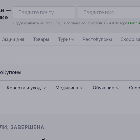
ки —
ике
Подписываясь на рассылку, я соглашаюсь с условиями договора
Публи
Акции дня
Товары
Туризм
РестоКупоны
Скоро з
оКупоны
Красота и уход
Медицина
Обучение
Спoр
ЛИ, ЗАВЕРШЕНА.