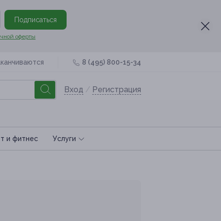
Подписаться
чной оферты
аканчиваются
8 (495) 800-15-34
Вход
/
Регистрация
т и фитнес
Услуги