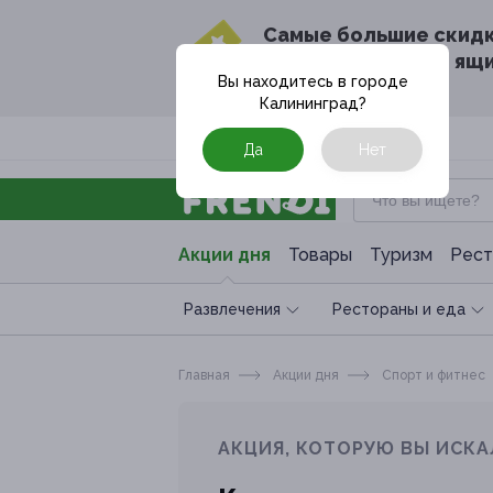
Cамые большие скид
в твоём почтовом ящ
Вы находитесь в городе
Калининград
?
Москва
Да
Нет
Акции дня
Товары
Туризм
Рест
Развлечения
Рестораны и еда
Главная
Акции дня
Спoрт и фитнес
АКЦИЯ, КОТОРУЮ ВЫ ИСКА