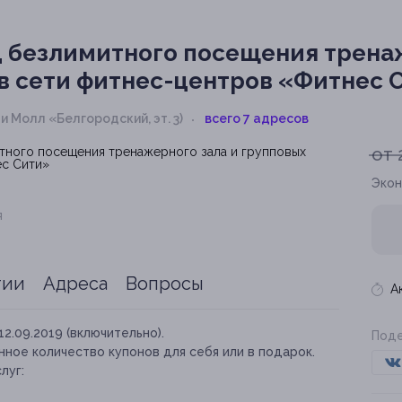
 безлимитного посещения трена
 в сети фитнес-центров «Фитнес 
ти Молл «Белгородский, эт. 3)
всего 7 адресов
от 
Экон
я
тии
Адреса
Вопросы
А
12.09.2019 (включительно).
Поде
ное количество купонов для себя или в подарок.
луг: