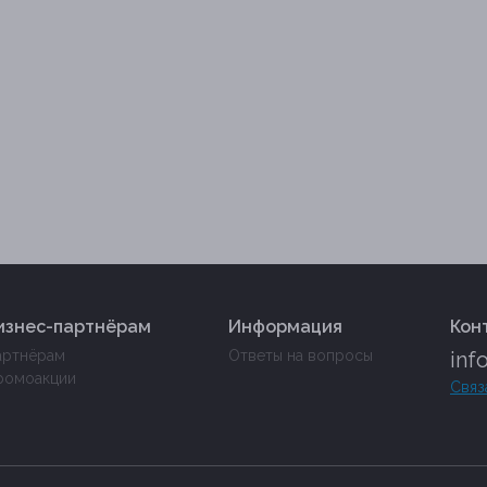
изнес-партнёрам
Информация
Кон
артнёрам
Ответы на вопросы
inf
ромоакции
Связ