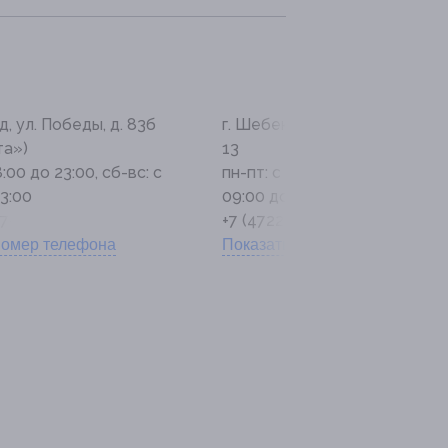
д, ул. Победы, д. 83б
г. Шебекино, ул. Московская, 
та»)
13
8:00 до 23:00, сб-вс: с
пн-пт: с 08:00 до 23:00, сб-вс
3:00
09:00 до 23:00
37-46-26
+7 (4722) 37-16-38
номер телефона
Показать номер телефона