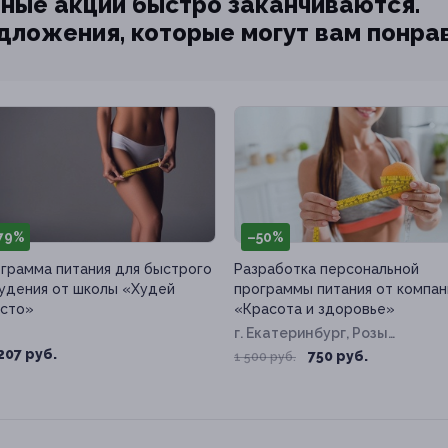
ные акции быстро заканчиваются.
едложения, которые могут вам понра
79%
–50%
грамма питания для быстрого
Разработка персональной
удения от школы «Худей
программы питания от компан
сто»
«Красота и здоровье»
г. Екатеринбург, Розы
Люксембург ул, д. 67б
207 руб.
750 руб.
1 500 руб.