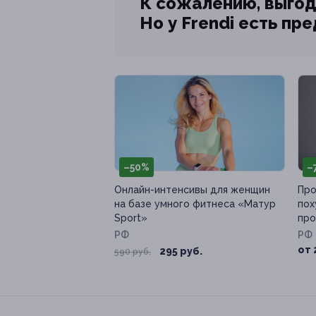
К сожалению, выгод
Но у Frendi есть пр
–50%
–
Онлайн-интенсивы для женщин
Про
на базе умного фитнеса «Матур
пох
Sport»
про
РФ
РФ
от 
295 руб.
590 руб.