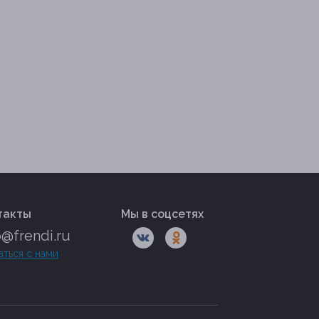
такты
Мы в соцсетях
o@frendi.ru
аться с нами