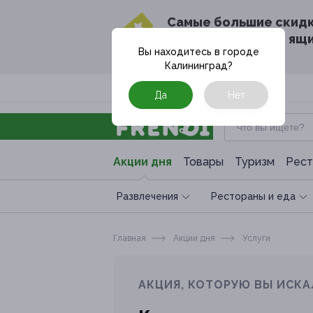
Cамые большие скид
в твоём почтовом ящ
Вы находитесь в городе
Калининград
?
Москва
Да
Нет
Акции дня
Товары
Туризм
Рест
Развлечения
Рестораны и еда
Главная
Акции дня
Услуги
АКЦИЯ, КОТОРУЮ ВЫ ИСКА