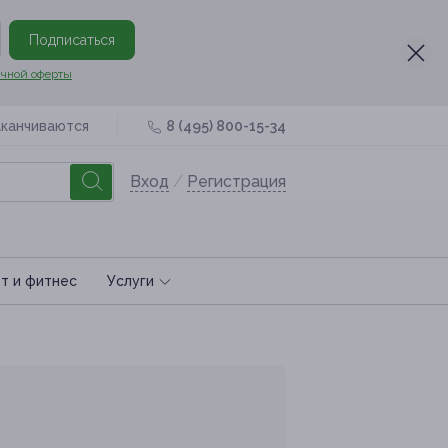
Подписаться
чной оферты
аканчиваются
8 (495) 800-15-34
Вход
/
Регистрация
т и фитнес
Услуги