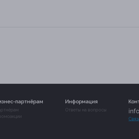
изнес-партнёрам
Информация
Кон
артнёрам
Ответы на вопросы
inf
ромоакции
Связ