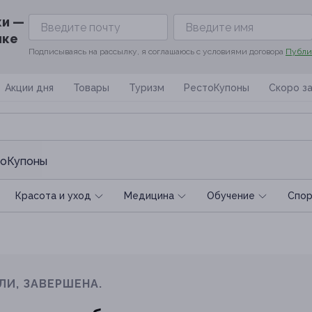
ки —
ике
Подписываясь на рассылку, я соглашаюсь с условиями договора
Публи
Акции дня
Товары
Туризм
РестоКупоны
Скоро з
оКупоны
Красота и уход
Медицина
Обучение
Спoр
ЛИ, ЗАВЕРШЕНА.