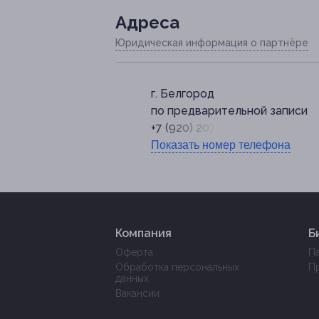
Адресa
Юридическая информация о партнёре
г. Белгород
по предварительной записи
+7 (920) 207-50-03
Показать номер телефона
Компания
Б
Оферта
П
Обработка персональных
П
данных
Вакансии