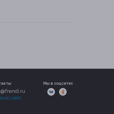
такты
Мы в соцсетях
o@frendi.ru
аться с нами