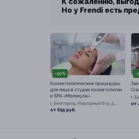
К сожалению, выгод
Но у Frendi есть пр
–50%
–
Косметологические процедуры
Зае
для лица в студии косметологии
Cra
и SPA «Молекула»
г. 
г. Белгород, Народный б-р, д.
Хме
от 
87
от 695 руб.