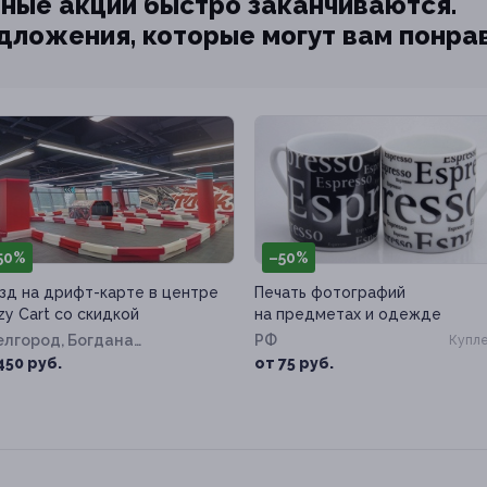
ные акции быстро заканчиваются.
едложения, которые могут вам понра
50%
–50%
зд на дрифт-карте в центре
Печать фотографий
zy Cart со скидкой
на предметах и одежде
Белгород, Богдана
РФ
Купле
льницкого пр-т, д. 137т
450 руб.
от 75 руб.