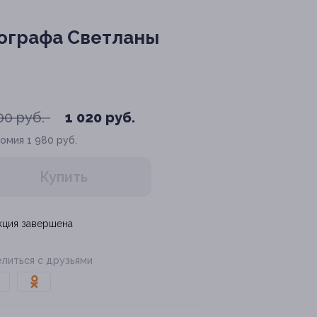
тографа Светланы
00 руб.
1 020 руб.
номия
1 980 руб.
Купить
кция завершена
литься с друзьями