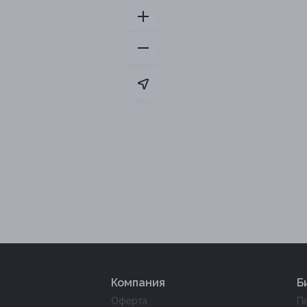
Компания
Б
Оферта
П