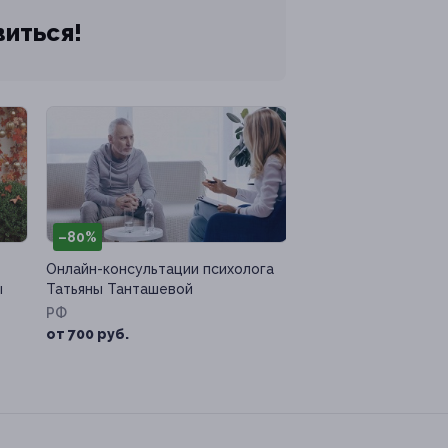
виться!
–80%
Онлайн-консультации психолога
ы
Татьяны Танташевой
РФ
от 700 руб.