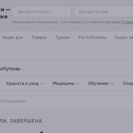
ки —
ике
Подписываясь на рассылку, я соглашаюсь с условиями договора
Публи
Акции дня
Товары
Туризм
РестоКупоны
Скоро з
оКупоны
Красота и уход
Медицина
Обучение
Спoр
Обследования
ЛИ, ЗАВЕРШЕНА.