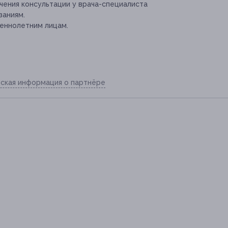
ения консультации у врача-специалиста
заниям.
еннолетним лицам.
ская информация о партнёре