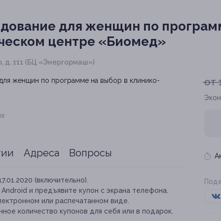
дование для женщин по програм
ическом центре «Биомед»
, д. 111 (БЦ «Энергормаш»)
от 
Экон
ия
тии
Адреса
Вопросы
А
17.01.2020 (включительно).
Поде
и Android и предъявите купон с экрана телефона.
лектронном или распечатанном виде.
ное количество купонов для себя или в подарок.