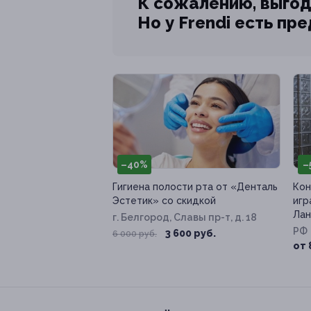
К сожалению, выгод
Но у Frendi есть пр
–40%
–
Гигиена полости рта от «Денталь
Кон
Эстетик» со скидкой
игр
Лан
г. Белгород, Славы пр-т, д. 18
РФ
3 600 руб.
6 000 руб.
от 