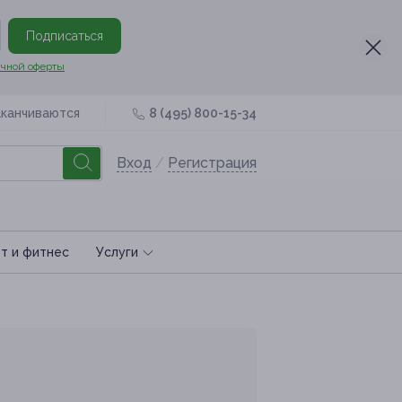
Подписаться
чной оферты
аканчиваются
8 (495) 800-15-34
Вход
/
Регистрация
т и фитнес
Услуги