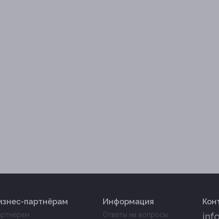
изнес-партнёрам
Информация
Кон
артнёрам
Ответы на вопросы
inf