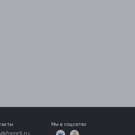
такты
Мы в соцсетях
o@frendi.ru