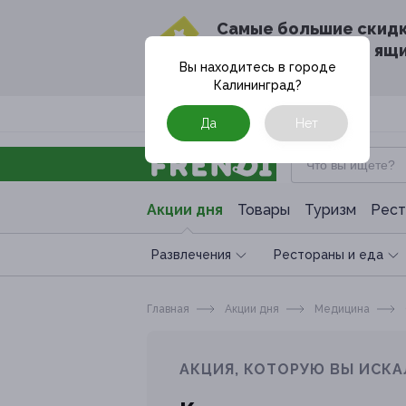
Cамые большие скид
в твоём почтовом ящ
Вы находитесь в городе
Калининград
?
Москва
Да
Нет
Акции дня
Товары
Туризм
Рест
Развлечения
Рестораны и еда
Главная
Акции дня
Медицина
АКЦИЯ, КОТОРУЮ ВЫ ИСКА