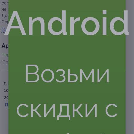
сертификат. Сертификат в виде смс-сообщения
Android
не принимается.
Дополнительно ничего доплачивать не надо.
Сертификат является билетом.
Свернуть
Адресa
Перейти на сайт партнера
Возьми
Юридическая информация о партнёре
г. Брянск, пр-т Ленина, д.
100
скидки с
20 ноября – начало в 20.00;
Показать номер телефона