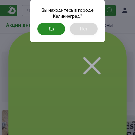
Вы находитесь в городе
Калининград
?
Акции дня
Товары
Туризм
РестоКупоны
Да
Нет
Главная
Акции дня
Развлечения
Концерты и т
АКЦИЯ, КОТОРУЮ ВЫ ИСКАЛИ, ЗАВЕРШЕНА.
К сожалению, выгодные акции быстро
заканчиваются.
Но у Frendi есть предложения, которые
могут вам понравиться!