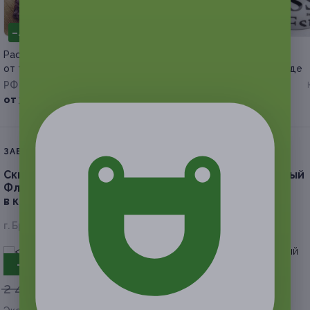
–40%
–50%
Расклад на Таро или рунах
Печать фотографий
от таролога-рунолога Гузелии
на предметах и одежде
РФ
РФ
от 360 руб.
от 75 руб.
ЗАВЕРШЁННАЯ АКЦИЯ
Скидка 50%
на билет на концерт группы «Северный
Флот»
в клубе Dakota
г. Брянск, пр-т Ленина, д. 100
- 50%
2 400 руб.
1 200 руб.