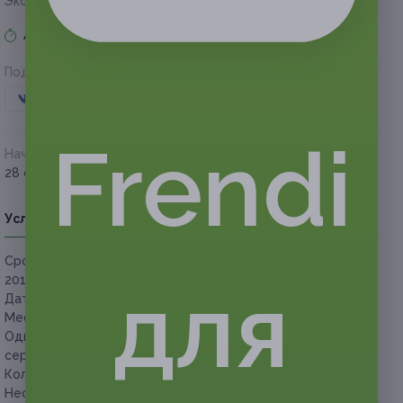
Экономия
1 200 руб.
Акция завершена
Поделиться с друзьями
Frendi
Начало действия
Окончание действия
28 сентября 2018 г.
20 ноября 2018 г.
Условия
Описание
Гарантии
Адреса
Вопросы
Срок действия сертификатов:
с 28 сентября до 20 ноября
для
2018 г. (включительно).
Дата проведения:
20 ноября 2018 г. в 20:00.
Место проведения:
г. Брянск, клуб Dakota.
Один человек может купить неограниченное количество
сертификатов для себя или в подарок.
Количество сертификатов ограничено.
Необходимо предъявить только распечатанный