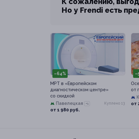
К сожалению, выгод
Но у Frendi есть пр
–64%
–
МРТ в «Европейском
Осе
диагностическом центре»
от 
со скидкой
Павелецкая
Куплено 13
от 
+1
от 1 980 руб.