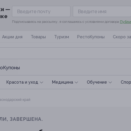
ки —
ике
Подписываясь на рассылку, я соглашаюсь с условиями договора
Публи
Акции дня
Товары
Туризм
РестоКупоны
Скоро з
оКупоны
Красота и уход
Медицина
Обучение
Спoр
снодарский край
ЛИ, ЗАВЕРШЕНА.