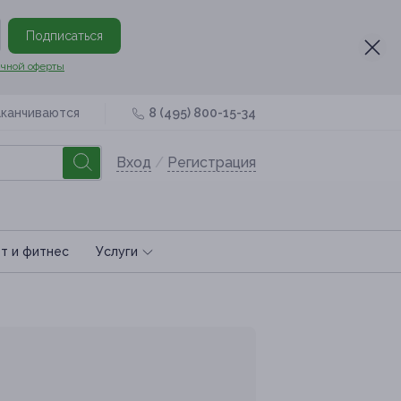
Подписаться
чной оферты
аканчиваются
8 (495) 800-15-34
Вход
/
Регистрация
т и фитнес
Услуги