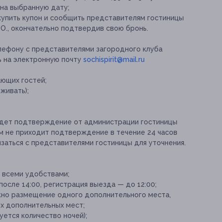
на выбранную дату;
купить купон и сообщить представителям гостиницы
 О., окончательно подтвердив свою бронь.
елефону с представителями загородного клуба
ь на электронную почту
sochispirit@mail.ru
ающих гостей;
живать);
ридет подтверждение от администрации гостиницы
ам не приходит подтверждение в течение 24 часов
заться с представителями гостиницы для уточнения.
 всеми удобствами;
осле 14:00, регистрация выезда — до 12:00;
жно размещение одного дополнительного места,
х дополнительных мест;
ется количество ночей);