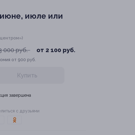
 июне, июле или
с-центром»)
3 000 руб.
от 2 100 руб.
омия от 900 руб.
Купить
кция завершена
литься с друзьями