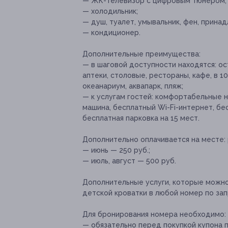
— ЖК-телевизор с цифровым тюнером;
— холодильник;
— душ, туалет, умывальник, фен, прина
— кондиционер.
Дополнительные преимущества:
— в шаговой доступности находятся: о
аптеки, столовые, рестораны, кафе, в 1
океанариум, аквапарк, пляж;
— к услугам гостей: комфортабельные н
машина, бесплатный Wi-Fi-интернет, бес
бесплатная парковка на 15 мест.
Дополнительно оплачивается на месте:
— июнь — 250 руб.;
— июль, август — 500 руб.
Дополнительные услуги, которые можн
детской кроватки в любой номер по зап
Для бронирования номера необходимо:
— обязательно перед покупкой купона по