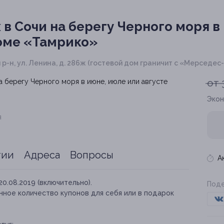
в Сочи на берегу Черного моря в
доме «Тамрико»
 р-н, ул. Ленина, д. 286ж (гостевой дом граничит с «Мерседе
от 
Экон
я
тии
Адреса
Вопросы
А
20.08.2019 (включительно).
Поде
нное количество купонов для себя или в подарок