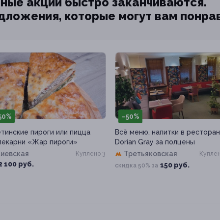
ные акции быстро заканчиваются.
едложения, которые могут вам понра
50%
–50%
тинские пироги или пицца
Всё меню, напитки в рестора
пекарни «Жар пироги»
Dorian Gray за полцены
Киевская
Третьяковская
Куплено 3
Куплен
2 100 руб.
150 руб.
скидка 50% за