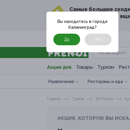
Cамые большие скид
в твоём почтовом ящ
Вы находитесь в городе
Калининград
?
Москва
Да
Нет
Акции дня
Товары
Туризм
Рест
Развлечения
Рестораны и еда
Главная
Туризм
Юг России
Кра
АКЦИЯ, КОТОРУЮ ВЫ ИСКА