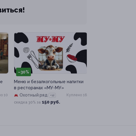
виться!
–30%
не
Меню и безалкогольные напитки
в ресторанах «МУ-МУ»
Охотный ряд
о 10
Куплено 16
+12
150 руб.
скидка 30% за