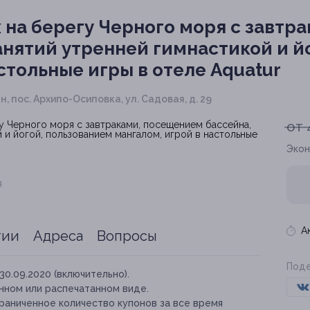
 на берегу Черного моря с завтр
занятий утренней гимнастикой и й
стольные игры в отеле Aquatur
 пос. Архипо-Осиповка, ул. Садовая, д. 29
от 
Экон
я
А
тии
Адреса
Вопросы
Поде
30.09.2020 (включительно).
нном или распечатанном виде.
раниченное количество купонов за все время