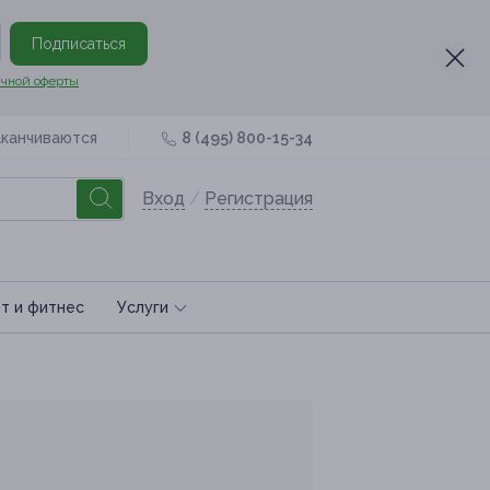
Подписаться
чной оферты
аканчиваются
8 (495) 800-15-34
Вход
/
Регистрация
т и фитнес
Услуги