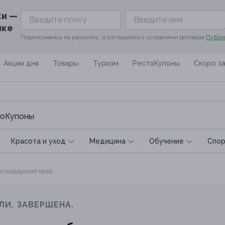
ки —
ике
Подписываясь на рассылку, я соглашаюсь с условиями договора
Публи
Акции дня
Товары
Туризм
РестоКупоны
Скоро з
оКупоны
Красота и уход
Медицина
Обучение
Спoр
снодарский край
ЛИ, ЗАВЕРШЕНА.