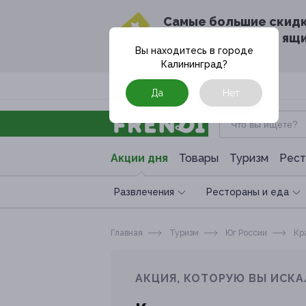
Cамые большие скид
в твоём почтовом ящ
Вы находитесь в городе
Калининград
?
Москва
Да
Нет
Акции дня
Товары
Туризм
Рест
Развлечения
Рестораны и еда
Главная
Туризм
Юг России
Кра
АКЦИЯ, КОТОРУЮ ВЫ ИСКА