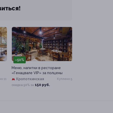
виться!
–50%
Меню, напитки в ресторане
«Генацвале VIP» за полцены
Кропоткинская
о 11
Куплено 5
150 руб.
скидка 50% за