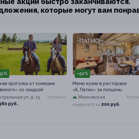
ные акции быстро заканчиваются.
едложения, которые могут вам понра
51%
–50%
ная прогулка от конюшни
Меню кухни в ресторане
вилого» со скидкой
«IL Патио» за полцены
тральная ул, д. 15
Маяковская
Куплено 2
Куплен
980 руб.
200 руб.
скидка 50% за