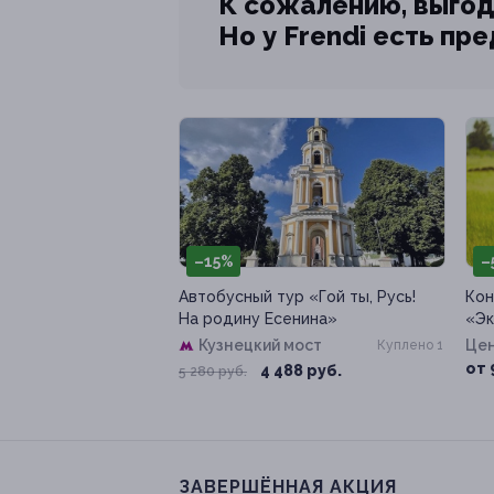
К сожалению, выгод
Но у Frendi есть пр
–15%
–
Автобусный тур «Гой ты, Русь!
Кон
На родину Есенина»
«Эк
Кузнецкий мост
Цен
Куплено 1
от 
4 488 руб.
5 280 руб.
ЗАВЕРШЁННАЯ АКЦИЯ