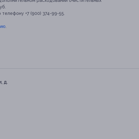
 дополнительном расходовании очистительных
уб.
телефону +7 (900) 374-99-55.
цию
.
, д.