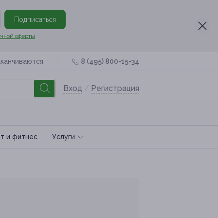
Подписаться
чной оферты
аканчиваются
8 (495) 800-15-34
Вход
/
Регистрация
т и фитнес
Услуги