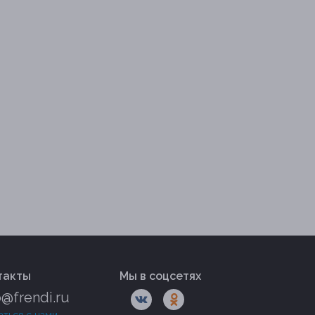
такты
Мы в соцсетях
o@frendi.ru