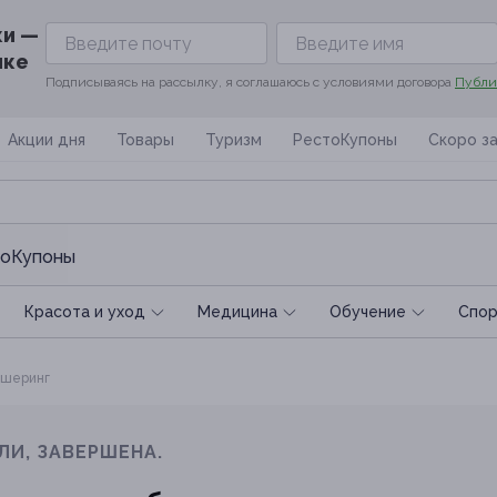
ки —
ике
Подписываясь на рассылку, я соглашаюсь с условиями договора
Публи
Акции дня
Товары
Туризм
РестоКупоны
Скоро з
оКупоны
Красота и уход
Медицина
Обучение
Спoр
шеринг
ЛИ, ЗАВЕРШЕНА.