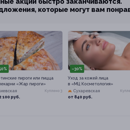
ные акции быстро заканчиваются.
едложения, которые могут вам понра
50%
–30%
тинские пироги или пицца
Уход за кожей лица
пекарни «Жар пироги»
в «МЦ Косметология»
Киевская
Сухаревская
Куплено 3
Купле
2 100 руб.
от 840 руб.