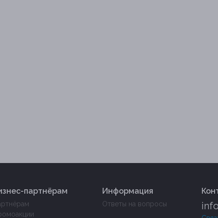
изнес-партнёрам
Информация
Кон
артнёрам
Ответы на вопросы
inf
ромоакции