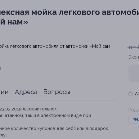
ексная мойка легкового автомоб
яй нам»
от 
Экон
я
тии
Адреса
Вопросы
А
23.03.2019 (включительно).
Поде
ечатанном, так и в электронном виде при
ное количество купонов для себя или в подарок.
луг: