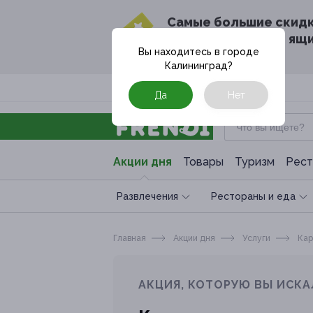
Cамые большие скид
в твоём почтовом ящ
Вы находитесь в городе
Калининград
?
Москва
Да
Нет
Акции дня
Товары
Туризм
Рест
Развлечения
Рестораны и еда
Главная
Акции дня
Услуги
Кар
АКЦИЯ, КОТОРУЮ ВЫ ИСКА