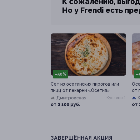
К сожалению, выгод
Но у Frendi есть пр
–50%
–
Сет из осетинских пирогов или
Осе
пицц от пекарни «Осетия»
от 
Дмитровская
Куплено 2
от 2 100 руб.
от 
ЗАВЕРШЁННАЯ АКЦИЯ