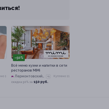
виться!
–50%
Всё меню кухни и напитки в сети
ресторанов MiMi
Лермонтовский
но 1
Куплено 11
+1
проспект
150 руб.
скидка 50% за