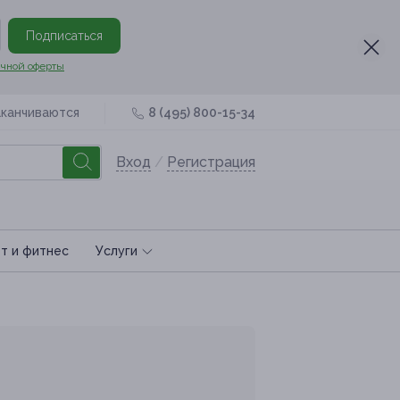
Подписаться
чной оферты
аканчиваются
8 (495) 800-15-34
Вход
/
Регистрация
т и фитнес
Услуги