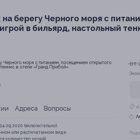
 на берегу Черного моря с питан
игрой в бильярд, настольный тен
от 
Экон
я
4
тии
Адреса
Вопросы
А
24.09.2020 (включительно).
нном или распечатанном виде.
Поде
я количество ночей).