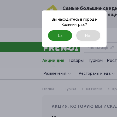
Cамые большие скид
в твоём почтовом ящ
Вы находитесь в городе
Калининград
?
Москва
Да
Нет
Акции дня
Товары
Туризм
Рест
Развлечения
Рестораны и еда
Главная
Туризм
Юг России
Кра
АКЦИЯ, КОТОРУЮ ВЫ ИСКА