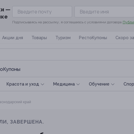
ки —
ике
Подписываясь на рассылку, я соглашаюсь с условиями договора
Публи
Акции дня
Товары
Туризм
РестоКупоны
Скоро з
оКупоны
Красота и уход
Медицина
Обучение
Спoр
снодарский край
ЛИ, ЗАВЕРШЕНА.