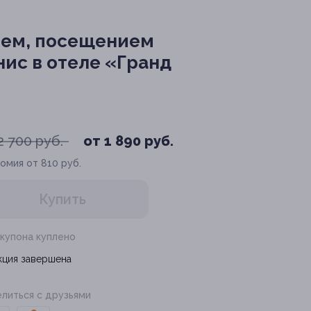
ием, посещением
нис в отеле «Гранд
2 700 руб.
от 1 890 руб.
омия от 810 руб.
Купить
 купона куплено
кция завершена
литься с друзьями