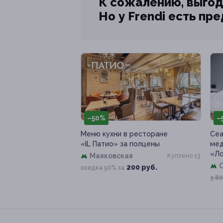
К сожалению, выгод
Но у Frendi есть пр
–50%
–
Меню кухни в ресторане
Сеа
«IL Патио» за полцены
мед
«Л
Маяковская
Куплено 13
200 руб.
скидка 50% за
3 80