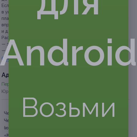
для
Если участник акции забронировал номер, но не явился
в указанное время и не предупредил об изменении своих
планов не менее чем за 2 суток до заезда, администрация
вправе отказать в предоставлении услуг со скидкой
и данный сертификат будет считаться использованным.
Androi
Расчетный час:
— заезд — с 12:00, выезд — до 10:00 (пн. — чт.),
— заезд — с 16:00, выезд — до 16:00 (пт. — вс.).
Свернуть
Адресa
Перейти на сайт партнера
Юридическая информация о партнёре
Возьми
Челябинская обл., г.
Чебаркуль, оз. Кисегач
(южный берег) санаторий
«Кисегач»