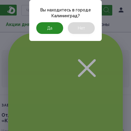
Вы находитесь в городе
Калининград
?
Акции дня
Товары
Туризм
РестоКупоны
Да
Нет
Главная
Туризм
Санатории и пансионаты
АКЦИЯ, КОТОРУЮ ВЫ ИСКАЛИ, ЗАВЕРШЕНА.
К сожалению, выгодные акции быстро
заканчиваются.
ЗАВЕРШЁННАЯ АКЦИЯ
Отдых вдвоем или с семьей в санатории
«Кисегач».
Скидка 30%