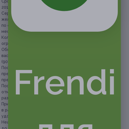
Срок действия сертификатов:
с 2 февраля до 31 мая
2017 г. (включительно).
Сертификаты можно суммировать из расчета общего
желаемого количества суток пребывания,
по согласованию с администрацией санатория о наличии
мест.
Количество мест в санатории по акции на каждую дату
ограничено.
Обязательно уточняйте наличие мест на интересующую
вас дату перед покупкой сертификата
по телефонам: +7
(908) 098-35-43, +7 (35168) 6-20-72.
Frendi
После покупки сертификата необходимо
предварительное бронирование с сообщением
представителям санатория номер сертификата и ФИО.
После бронирования номера изменить даты заезда или
отменить бронирование возможно только с письменного
разрешения администрации санатория.
При посещении обязательно предъявляйте сертификат
в распечатанном или электронном виде и документ,
удостоверяющий личность, на каждого проживающего.
Неактивированный сертификат можно вернуть
до окончания его срока действия.