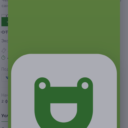
Челябинская обл., г. Чебаркуль, оз. Кисегач (южный берег)
санаторий «Кисегач»
- 30%
от 6 200 руб.
от 4 340 руб.
Экономия от 1 860 руб.
4 купона куплено
Акция завершена
Поделиться с друзьями
Начало действия
Окончание действия
2 февраля 2018 г.
31 мая 2018 г.
Условия
Описание
Гарантии
Адреса
Вопросы