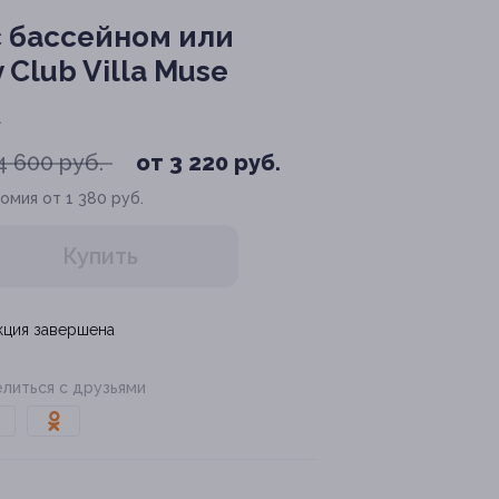
с бассейном или
Сlub Villa Muse
1
4 600 руб.
от 3 220 руб.
омия от 1 380 руб.
Купить
кция завершена
литься с друзьями