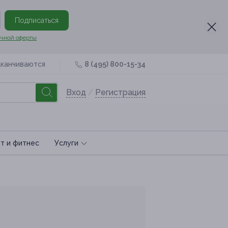
Подписаться
чной оферты
аканчиваются
8 (495) 800-15-34
Вход
/
Регистрация
т и фитнес
Услуги