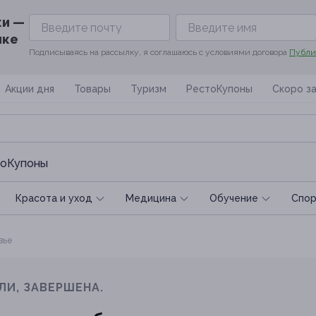
ки —
ике
Подписываясь на рассылку, я соглашаюсь с условиями договора
Публи
Акции дня
Товары
Туризм
РестоКупоны
Скоро з
оКупоны
Красота и уход
Медицина
Обучение
Спoр
вье
ЛИ, ЗАВЕРШЕНА.