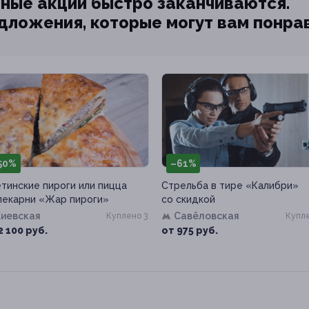
ные акции быстро заканчиваются.
едложения, которые могут вам понра
50%
–61%
тинские пироги или пицца
Стрельба в тире «Калибри»
пекарни «Жар пироги»
со скидкой
Киевская
Савёловская
Куплено 3
Купле
2 100 руб.
от 975 руб.