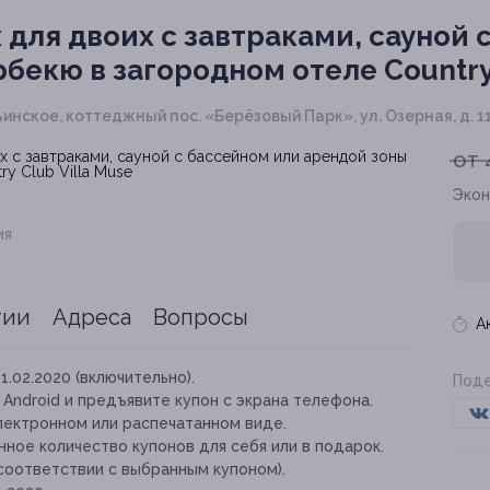
для двоих с завтраками, сауной 
бекю в загородном отеле Country 
ьинское, коттеджный пос. «Берёзовый Парк», ул. Озерная, д. 1
от 
Экон
ия
тии
Адреса
Вопросы
А
11.02.2020 (включительно).
Поде
и Android и предъявите купон с экрана телефона.
лектронном или распечатанном виде.
ное количество купонов для себя или в подарок.
соответствии с выбранным купоном).