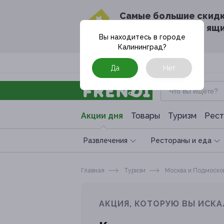
Cамые большие скид
в твоём почтовом ящ
Вы находитесь в городе
Калининград
?
Москва
Да
Нет
Акции дня
Товары
Туризм
Рест
Развлечения
Рестораны и еда
Главная
Туризм
Москва и Подмоско
АКЦИЯ, КОТОРУЮ ВЫ ИСКА