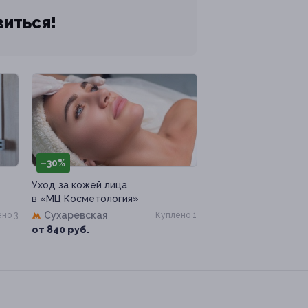
виться!
–30%
Уход за кожей лица
в «МЦ Косметология»
Сухаревская
но 3
Куплено 1
от 840 руб.