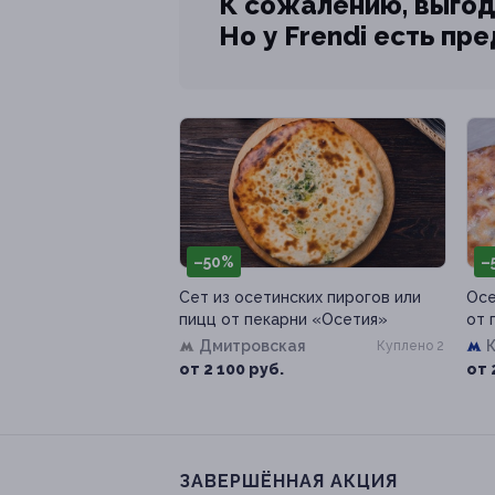
К сожалению, выгод
Но у Frendi есть пр
–50%
–
Сет из осетинских пирогов или
Осе
пицц от пекарни «Осетия»
от 
Дмитровская
Куплено 2
от 2 100 руб.
от 
ЗАВЕРШЁННАЯ АКЦИЯ