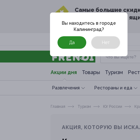
Cамые большие скид
в твоём почтовом ящ
Вы находитесь в городе
Калининград
?
Москва
Да
Нет
Акции дня
Товары
Туризм
Рест
Развлечения
Рестораны и еда
Главная
Туризм
Юг России
Кра
АКЦИЯ, КОТОРУЮ ВЫ ИСКА