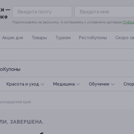
ки —
ике
Подписываясь на рассылку, я соглашаюсь с условиями договора
Публи
Акции дня
Товары
Туризм
РестоКупоны
Скоро з
оКупоны
Красота и уход
Медицина
Обучение
Спoр
снодарский край
ЛИ, ЗАВЕРШЕНА.