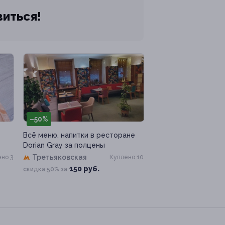
виться!
–50%
Всё меню, напитки в ресторане
Dorian Gray за полцены
Третьяковская
но 3
Куплено 10
150 руб.
скидка 50% за