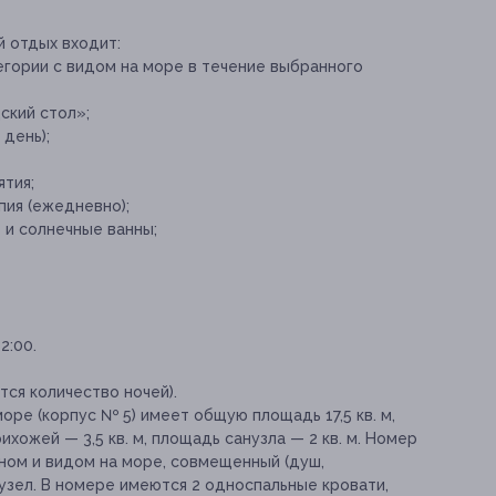
й отдых входит:
гории с видом на море в течение выбранного
ский стол»;
день);
тия;
ия (ежедневно);
 и солнечные ванны;
2:00.
ся количество ночей).
оре (корпус № 5) имеет общую площадь 17,5 кв. м,
ихожей — 3,5 кв. м, площадь санузла — 2 кв. м. Номер
ном и видом на море, совмещенный (душ,
нузел. В номере имеются 2 односпальные кровати,