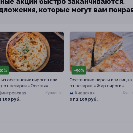
ные акции быстро заканчиваются.
едложения, которые могут вам понра
50%
–50%
 из осетинских пирогов или
Осетинские пироги или пицца
ц от пекарни «Осетия»
от пекарни «Жар пироги»
Дмитровская
Киевская
Куплено 2
Купле
2 100 руб.
от 2 100 руб.