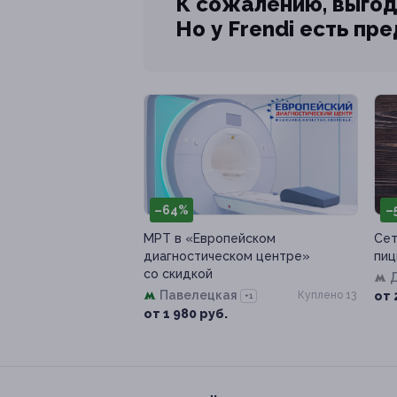
К сожалению, выгод
Но у Frendi есть пр
–64%
–
МРТ в «Европейском
Сет
диагностическом центре»
пиц
со скидкой
Павелецкая
Куплено 13
от 
+1
от 1 980 руб.