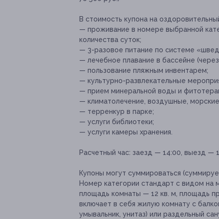
В стоимость купона на оздоровительны
— проживание в номере выбранной кате
количества суток;
— 3-разовое питание по системе «швед
— лечебное плавание в бассейне (через 
— пользование пляжным инвентарем;
— культурно-развлекательные мероприя
— прием минеральной воды и фитотерап
— климатолечение, воздушные, морские
— терренкур в парке;
— услуги библиотеки;
— услуги камеры хранения.
Расчетный час: заезд — 14:00, выезд — 1
Купоны могут суммироваться (суммирует
Номер категории стандарт с видом на м
площадь комнаты — 12 кв. м, площадь пр
включает в себя жилую комнату с балко
умывальник, унитаз) или раздельный са