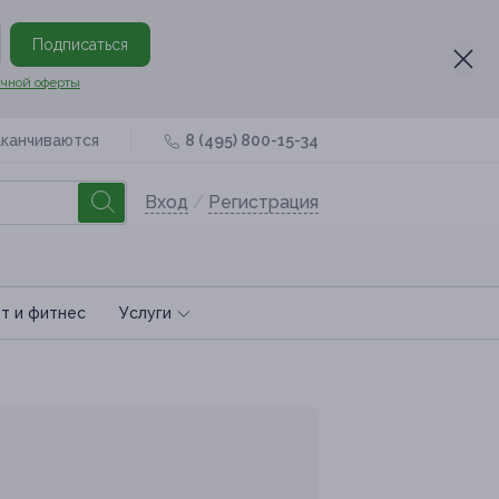
Подписаться
чной оферты
аканчиваются
8 (495) 800-15-34
Вход
/
Регистрация
т и фитнес
Услуги