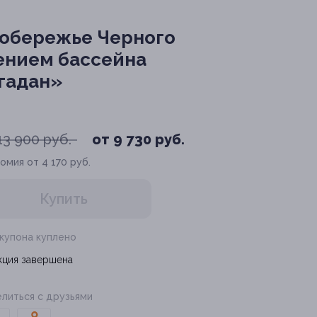
побережье Черного
ением бассейна
гадан»
13 900 руб.
от 9 730 руб.
омия от 4 170 руб.
Купить
 купона куплено
кция завершена
литься с друзьями