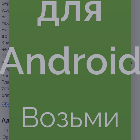
для
сертификат с читаемым пин-кодом и документ,
удостоверяющий личность на каждого гостя.
Вы можете предъявить сертификат как в распечатанном,
так и в электронном виде.
Неактивированный сертификат можно вернуть
до окончания его срока действия.
Androi
Клиент обязан сообщить об отмене или переносе записи
не менее чем за 24 часа.
Перенести дату заезда или отменить бронирование
возможно только с письменного согласия представителей
отеля.
Расчетный час:
заезд — с 12:00, выезд — до 12:00.
Плата за дополнительное место взимается по цене
700 руб. за сутки (без завтрака). Завтрак в этом случае
оплачивается отдельно — 250 руб. с человека.
Свернуть
Возьми
Адресa
Перейти на сайт партнера
Юридическая информация о партнёре