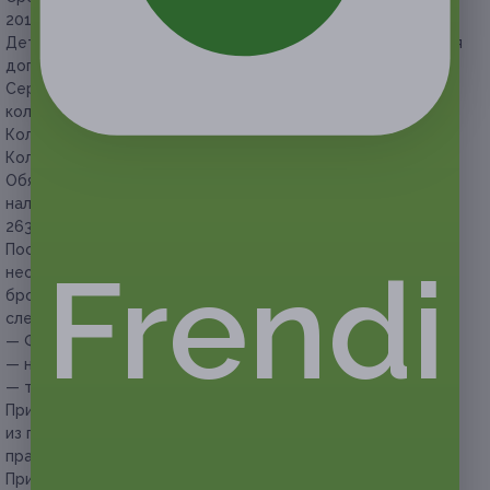
2017 г. до 28 февраля 2018 г. (включительно).
Дети до 6 лет проживают бесплатно (без предоставления
дополнительного места и завтрака).
Сертификаты могут суммироваться (суммируется
количество ночей).
Количество мест в отеле по акции ограничено.
Количество сертификатов по акции строго ограничено.
Обязательно перед покупкой сертификата уточнить
наличие мест на интересующую дату
по телефону +7 (835)
263-70-30 и сделать предварительное бронирование.
После уточнения наличия мест (в тот же день)
Frendi
необходимо купить сертификат и завершить
бронирование, сообщив представителям отеля
следующую информацию:
— ФИО всех проживающих гостей,
— номер сертификата,
— телефон для связи.
При нарушении условия бронирования по одному
из пунктов администрация отеля оставляет за собой
право отказать в предоставлении услуги.
При заезде обязательно необходимо иметь при себе