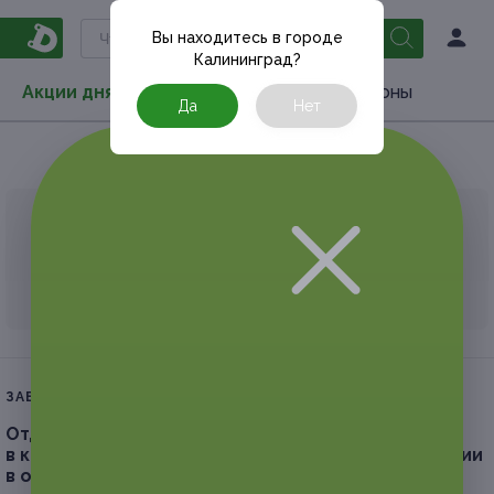
Вы находитесь в городе
Калининград
?
Акции дня
Товары
Туризм
РестоКупоны
Да
Нет
Главная
Туризм
Поволжье
Чувашия
АКЦИЯ, КОТОРУЮ ВЫ ИСКАЛИ, ЗАВЕРШЕНА.
К сожалению, выгодные акции быстро
заканчиваются.
ЗАВЕРШЁННАЯ АКЦИЯ
Отдых для одного или двоих с завтраками
в комфортабельном номере выбранной категории
в отеле «Мир».
Скидка до 50%