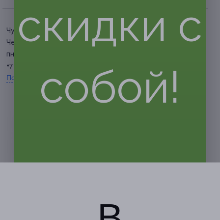
скидки с
Чувашская респ., г.
Чебоксары, пр-т Мира, д. 42
пн. — вс. 9:00 — 18:00
собой!
+7 (835) 263-70-30
Показать номер телефона
В