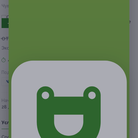
Чувашская респ., г. Чебоксары, пр-т Мира, д. 42
- 50%
от 2 800 руб.
от 1 400 руб.
Экономия от 1 400 руб.
Акция завершена
Поделиться с друзьями
Начало действия
Окончание действия
28 декабря 2017 г.
28 февраля 2018 г.
Условия
Описание
Гарантии
Адреса
Вопросы
Срок действия сертификатов:
с 28 декабря