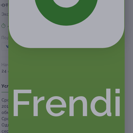
от 400 руб.
от 200 руб.
Экономия от 200 руб.
Акция завершена
Поделиться с друзьями
Начало действия
Окончание действия
24 августа 2018 г.
21 октября 2018 г.
Frendi
Условия
Описание
Гарантии
Адреса
Вопросы
Срок действия сертификатов:
с 24 августа до 21 октября
2018 г. (включительно), за этот период необходимо
обменять сертификат на абонемент в детском центре.
Срок действия абонемента
— 1 месяц.
Один человек может купить неограниченное количество
сертификатов для своего ребенка или в подарок за все