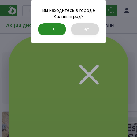
Вы находитесь в городе
Калининград
?
Акции дня
Товары
Туризм
РестоКупоны
Да
Нет
Главная
Акции дня
Подарки
Для детей
АКЦИЯ, КОТОРУЮ ВЫ ИСКАЛИ, ЗАВЕРШЕНА.
К сожалению, выгодные акции быстро
заканчиваются.
Но у Frendi есть предложения, которые
могут вам понравиться!