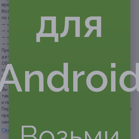
для
время проведения акции.
Возраст детей по видам занятий (группы разбиваются
по возрастам):
— «Подготовка к школе» — с 4 лет,
— «Арт-студия» — с 3 до 12 лет,
— «Шахматы» — с 4 до 12 лет,
— «Репетитор начальных классов» — с 4 лет.
Предложение действует только для новых клиентов
детского центра.
Androi
Обязательна предварительная запись перед покупкой
сертификата по телефонам: +7 (4832) 42-45-00, +7 (952)
967-00-11.
Запись в группу производится только при наличии мест.
Вы можете предъявить сертификат как в распечатанном,
так и в электронном виде (с четко читаемым номером
и пин-кодом) при посещении.
Перенос занятий внутри абонемента возможен только при
предоставлении справки о болезни, либо пропущенное
Возьми
занятие можно заменить занятием другого вида.
Свернуть