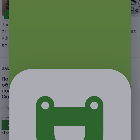
–40%
–50%
Расклад на Таро или рунах
Печать фотографий
от таролога-рунолога Гузелии
на предметах и одежде
РФ
РФ
от 360 руб.
от 75 руб.
ЗАВЕРШЁННАЯ АКЦИЯ
Подготовка к школе, арт-студия, шахматы,
обучение чтению, репетитор начальных классов,
логопед в детском центре «Почемучка».
Скидка 50%
г. Брянск, ул. Евдокимова, д. 8
всего 2 адреса
- 50%