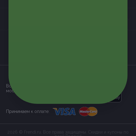
Контакты
Мы в соцсетях
загрузить в
App Store
Все наши купоны доступны через
мобильное приложение:
загрузить в
Google Play
Принимаем к оплате:
2026 © Frendi.ru. Все права защищены. Скидки и купоны по