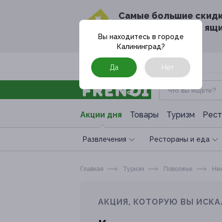
Cамые большие скид
в твоём почтовом ящ
Вы находитесь в городе
Калининград
?
Москва
Да
Нет
Акции дня
Товары
Туризм
Рест
Развлечения
Рестораны и еда
Главная
Туризм
Поволжье
Ниж
АКЦИЯ, КОТОРУЮ ВЫ ИСКА