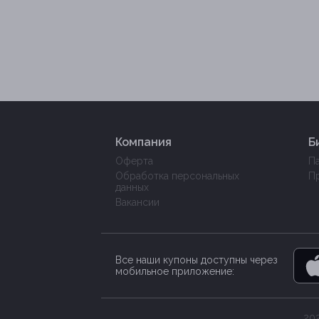
Компания
Б
Оферта
П
Обработка персональных
П
данных
Вакансии
Все наши купоны доступны через
мобильное приложение:
202