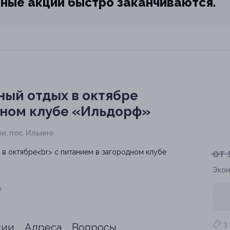
ные акции быстро заканчиваются.
ный отдых в октябре
дном клубе «Ильдорф»
н, пос. Ильино
от 
Экон
я
3
тии
Адреса
Вопросы