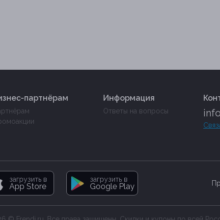
изнес-партнёрам
Информация
Кон
артнёрам
Ответы на вопросы
inf
ромоакции
Связ
загрузить в
загрузить в
Пр
App Store
Google Play
6 © Frendi.ru. Все права защищены. Скидки и купоны по всей Рос