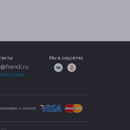
такты
Мы в соцсетях
o@frendi.ru
аться с нами
инимаем к оплате:
сии!