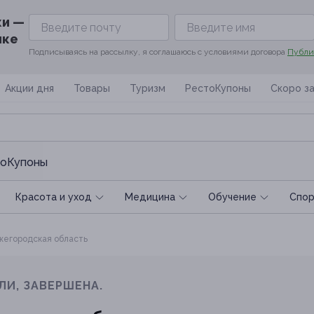
ки —
ике
Подписываясь на рассылку, я соглашаюсь с условиями договора
Публи
Акции дня
Товары
Туризм
РестоКупоны
Скоро з
оКупоны
Красота и уход
Медицина
Обучение
Спoр
егородская область
ЛИ, ЗАВЕРШЕНА.