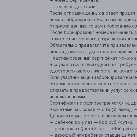
— номер сертификата,
— телефон для связи.
После отправки данных в ответ придет
номер забронирован. Если вам не прих
отправки данных, то вам необходимо св
После бронирования номера изменить 
только с письменного разрешения адми
Обязательно предъявляйте при заселен
виде и документ, удостоверяющий личн
Неактивированный сертификат можно ве
В случае отсутствия одного из требуе
удостоверяющего личность, на каждого
Если участник акции забронировал номе
об изменении своих планов не менее че
отказать в предоставлении услуг со ск
использованным.
Сертификат не распространяется на др
Расчетный час:
заезд — с 16:30, выезд —
Дополнительные места с питанием (опла
— ребенок до 5 лет — 800 руб./сутки,
— ребенок от 5 до 12 лет — 1600 руб./с
— взрослый или ребенок старше 12 лет 