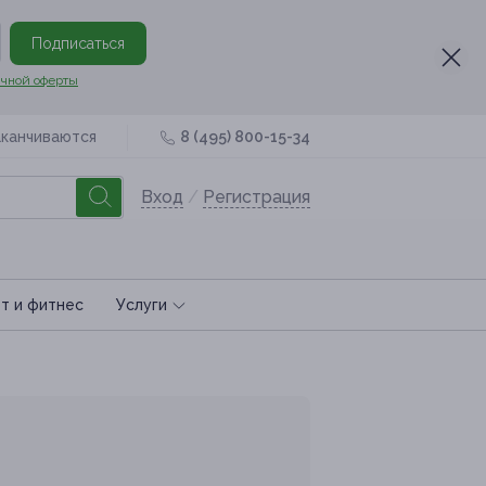
Подписаться
чной оферты
аканчиваются
8 (495) 800-15-34
Вход
/
Регистрация
т и фитнес
Услуги