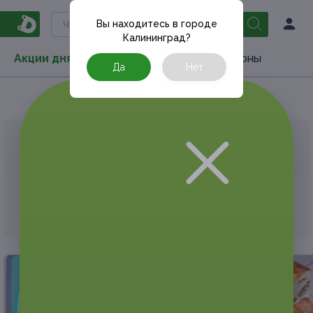
Вы находитесь в городе
Калининград
?
Акции дня
Товары
Туризм
РестоКупоны
Да
Нет
Главная
РестоКупоны
Рестораны и кафе
АКЦИЯ, КОТОРУЮ ВЫ ИСКАЛИ, ЗАВЕРШЕНА.
К сожалению, выгодные акции быстро
заканчиваются.
Но у Frendi есть предложения, которые
могут вам понравиться!