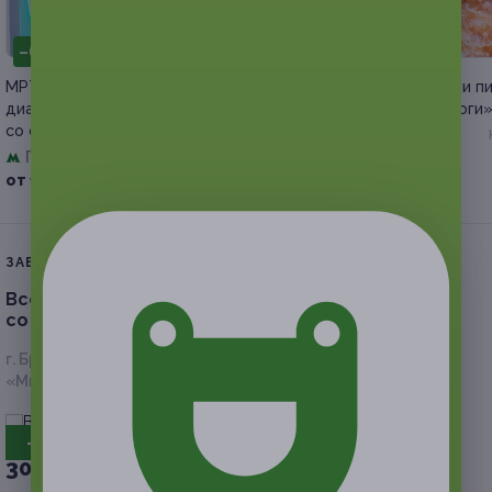
–64%
–50%
МРТ в «Европейском
Осетинские пироги или п
диагностическом центре»
от пекарни «Жар пироги
со скидкой
Киевская
Павелецкая
Куплено 13
от 2 100 руб.
+1
от 1 980 руб.
ЗАВЕРШЁННАЯ АКЦИЯ
Всё меню и напитки в кофейне Panacota
со скидкой 50%
г. Брянск, Советский р-н, ул. Горбатова, д. 10 (напротив
«Миграционного центра»)
всего 2 адреса
- 50%
30 руб.