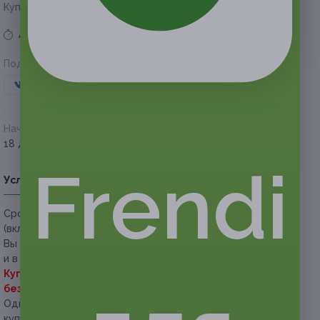
Купон на скидку 50%
Акция завершена
Поделиться с друзьями
Начало действия
Окончание действия
18 декабря 2018 г.
18 февраля 2019 г.
Frendi
Условия
Описание
Гарантии
Адреса
Вопросы
Срок действия купонов:
с 18.12.2018 до 18.02.2019
(включительно).
Вы можете предъявить купон как в распечатанном, так
и в электронном виде.
Купон дает право скидки 50% на всё меню и напитки
без ограничения суммы чека.
Один человек может купить неограниченное количество
купонов для себя или в подарок.