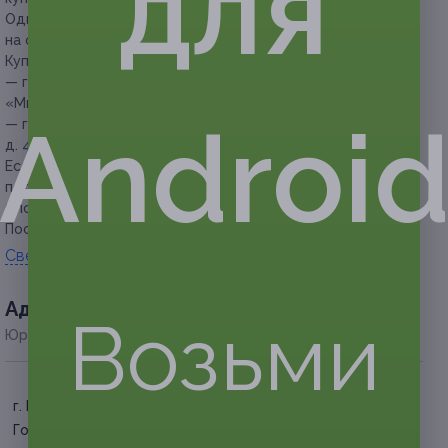
для
Один купон действует на одного человека и только
на одно посещение.
Купон действует по следующим адресам:
— г. Брянск, Советский р-н, ул. Горбатова, д. 10 (напротив
«Миграционного центра»);
Androi
— г. Брянск, Фокинский р-н, Московский пр-т,
д. 4 (гипермаркет «Линия-2»).
Если вы идете вдвоем или компанией, то необходимо
покупать купон на каждого.
Способы оплаты: наличными и банковской картой.
Посмотреть страницу в Instagram.
Свернуть
Адресa
Возьми
Юридическая информация о партнёре
г. Брянск, Советский р-н, ул.
г. Брянск, Фокинский р-н,
Горбатова, д. 10 (напротив
Московский пр-т, д. 4