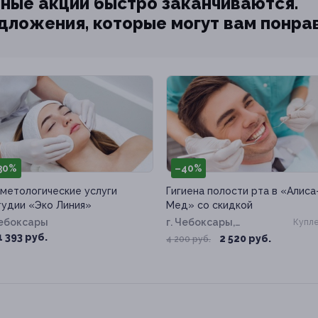
ные акции быстро заканчиваются.
едложения, которые могут вам понра
30%
–40%
метологические услуги
Гигиена полости рта в «Алиса
тудии «Эко Линия»
Мед» со скидкой
Чебоксары
г. Чебоксары,
Купле
Московский пр-т, д. 50
1 393 руб.
2 520 руб.
4 200 руб.