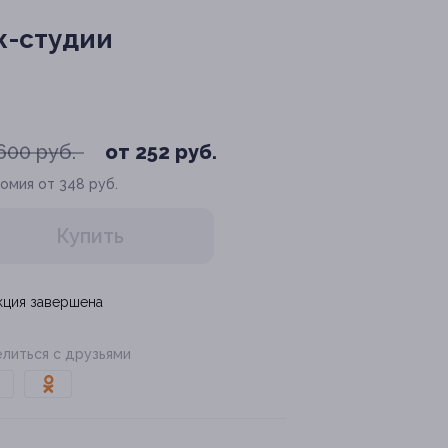
ж-студии
600 руб.
от 252 руб.
омия от 348 руб.
Купить
кция завершена
литься с друзьями