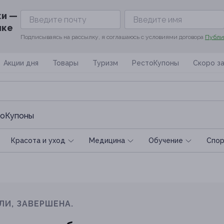
ки —
ике
Подписываясь на рассылку, я соглашаюсь с условиями договора
Публи
Акции дня
Товары
Туризм
РестоКупоны
Скоро з
оКупоны
Красота и уход
Медицина
Обучение
Спoр
ЛИ, ЗАВЕРШЕНА.