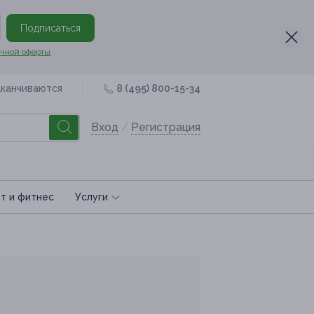
Подписаться
чной оферты
аканчиваются
8 (495) 800-15-34
Вход
/
Регистрация
т и фитнес
Услуги