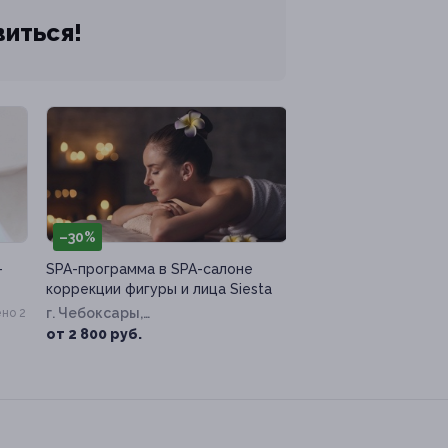
виться!
–30%
-
SPA-программа в SPA-салоне
коррекции фигуры и лица Siesta
г. Чебоксары,
но 2
Тракторостроителей пр-т, д. 11
от 2 800 руб.