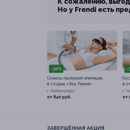
К сожалению, выгод
Но у Frendi есть пр
–30%
–
Сеансы лазерной эпиляции
Кос
в студии «Эко Линия»
в с
г. Чебоксары
г. 
от 840 руб.
от 
ЗАВЕРШЁННАЯ АКЦИЯ