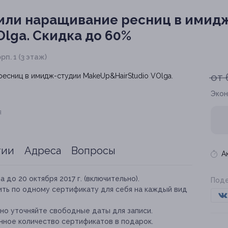
 или наращивание ресниц в имид
Olga.
Скидка до 60%
рп. 1 (3 этаж)
от 
Экон
я
тии
Адреса
Вопросы
А
а до 20 октября 2017 г. (включительно).
Поде
ть по одному сертификату для себя на каждый вид
но уточняйте свободные даты для записи.
нное количество сертификатов в подарок.