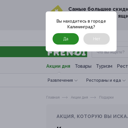
Cамые большие скид
в твоём почтовом ящ
Вы находитесь в городе
Калининград
?
Москва
Да
Нет
Акции дня
Товары
Туризм
Рест
Развлечения
Рестораны и еда
Главная
Акции дня
Подарки
АКЦИЯ, КОТОРУЮ ВЫ ИСКА