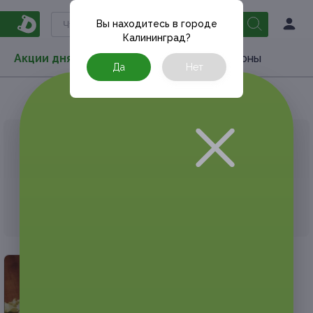
Вы находитесь в городе
Калининград
?
Акции дня
Товары
Туризм
РестоКупоны
Да
Нет
Главная
РестоКупоны
Рестораны и кафе
АКЦИЯ, КОТОРУЮ ВЫ ИСКАЛИ, ЗАВЕРШЕНА.
К сожалению, выгодные акции быстро
заканчиваются.
Но у Frendi есть предложения, которые
могут вам понравиться!