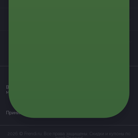
Контакты
Мы в соцсетях
загрузить в
App Store
Все наши купоны доступны через
мобильное приложение:
загрузить в
Google Play
Принимаем к оплате:
2026 © Frendi.ru. Все права защищены. Скидки и купоны по