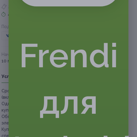
2 купона куплено
Акция завершена
Поделиться с друзьями
Frendi
Начало действия
Окончание действия
10 марта 2018 г.
7 мая 2018 г.
Условия
Описание
Гарантии
Адреса
Вопросы
для
Срок действия купонов:
с 10 марта до 7 мая 2018 г.
(включительно)
Один человек может купить неограниченное количество
купонов для себя или в подарок.
Обязательно предъявляйте купон в распечатанном или
электронном виде.
Купон не распространяется на доставку еды и другие
спецпредложения бургерной.