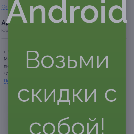
Android
Свернуть
Адресa
Юридическая информация о партнёре
Возьми
г. Чебоксары, ул. Карла
Маркса, д. 31
пн. — вс. 10:00 — 23:00
+7 (966) 249-09-42
Показать номер телефона
скидки с
собой!