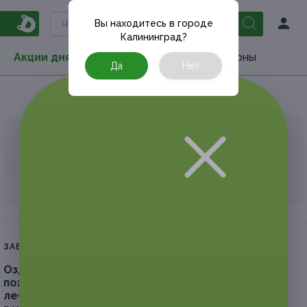
Вы находитесь в городе
Калининград
?
Акции дня
Товары
Туризм
РестоКупоны
Да
Нет
Главная
Туризм
Поволжье
Чувашия
АКЦИЯ, КОТОРУЮ ВЫ ИСКАЛИ, ЗАВЕРШЕНА.
К сожалению, выгодные акции быстро
заканчиваются.
ЗАВЕРШЁННАЯ АКЦИЯ
Оздоровительный отдых c процедурами для
похудения по программе «Детокс» с питанием,
лечебными и косметическими процедурами