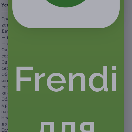
Условия
Описание
Гарантии
Адреса
Вопросы
Срок действия сертификатов:
с 11 февраля до 31 марта
2018 г. (включительно).
Даты заездов:
— 11, 18, 25 февраля 2018 г.,
— 4, 11, 18, 25 марта 2018 г.
Один человек может использовать только один
сертификат за время проведения акции.
Frendi
Один человек может купить неограниченное количество
сертификатов в подарок.
Обязательно предварительное бронирование
интересующей вас даты заезда с указанием номера
сертификата по телефонам: +7 (8352) 38-55-88, +7 (8352)
39-55-29.
Обязательно предъявляйте при заселении сертификат
в распечатанном или электронном виде, а также паспорт
для
на каждого из проживающих.
Неактивированный сертификат можно вернуть
до окончания его срока действия.
Если участник акции отменяет дату бронирования менее