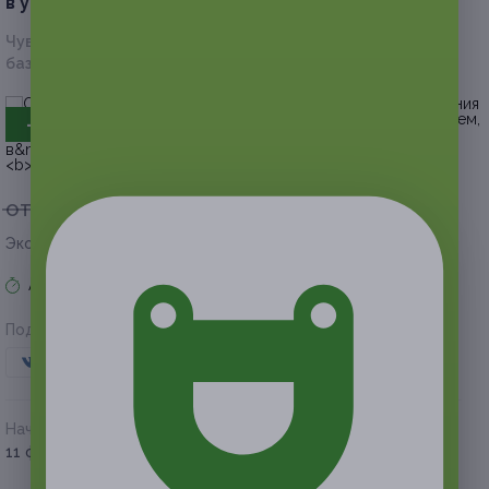
в усадьбе «Жемчужная».
Скидка 50%
Чувашская респ., г. о. Чебоксары, Заволжье, территория
базы отдыха «Кувшинский»
- 50%
от 85 000 руб.
от 42 500 руб.
Экономия от 42 500 руб.
Акция завершена
Поделиться с друзьями
Начало действия
Окончание действия
11 февраля 2018 г.
31 марта 2018 г.