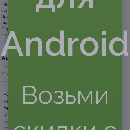
чем за 3 суток до даты заезда, сертификат считается
использованным и возврату не подлежит.
При выезде раньше указанного срока услуга считается
оказанной в полном размере.
Android
Сертификат не распространяется на другие
спецпредложения усадьбы.
Свернуть
Адресa
Перейти на сайт партнера
Юридическая информация о партнёре
Возьми
Чувашская респ., г. о.
Чебоксары, Заволжье,
территория базы отдыха
«Кувшинский»
+7 (8352) 38-55-88, +7 (927)
668-55-88 , +7 (8352) 27-66-