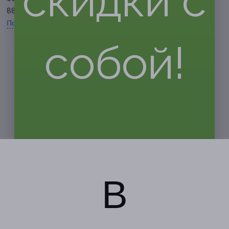
скидки с
88, +7 (937) 947-66-88
Показать номер телефона
собой!
В