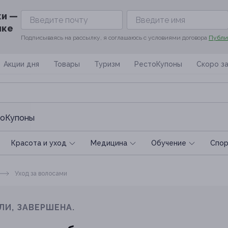
ки —
ике
Подписываясь на рассылку, я соглашаюсь с условиями договора
Публи
Акции дня
Товары
Туризм
РестоКупоны
Скоро з
оКупоны
Красота и уход
Медицина
Обучение
Спoр
Уход за волосами
ЛИ, ЗАВЕРШЕНА.