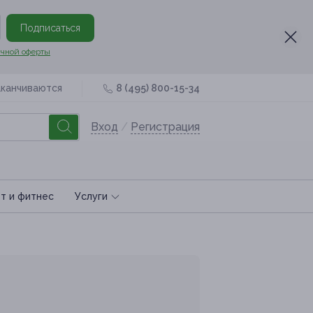
Подписаться
чной оферты
аканчиваются
8 (495) 800-15-34
Вход
/
Регистрация
т и фитнес
Услуги