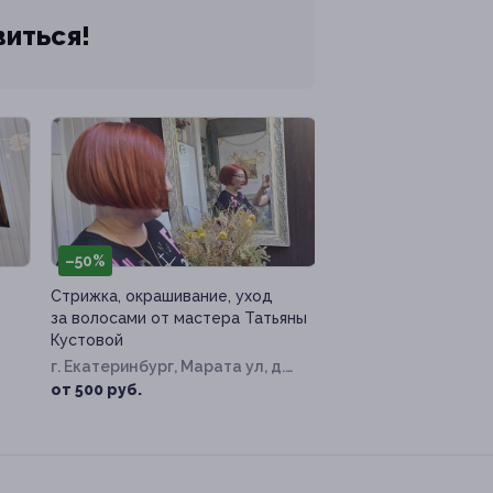
виться!
–50%
Стрижка, окрашивание, уход
за волосами от мастера Татьяны
Кустовой
г. Екатеринбург, Марата ул, д.
17
от 500 руб.