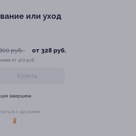
вание или уход
800 руб.
от 328 руб.
омия от 472 руб.
Купить
кция завершена
литься с друзьями