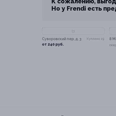
К сожалению, выгод
Но у Frendi есть пр
–70%
–
Суворовский пер, д. 3
8 М
Куплено 19
от 240 руб.
ски