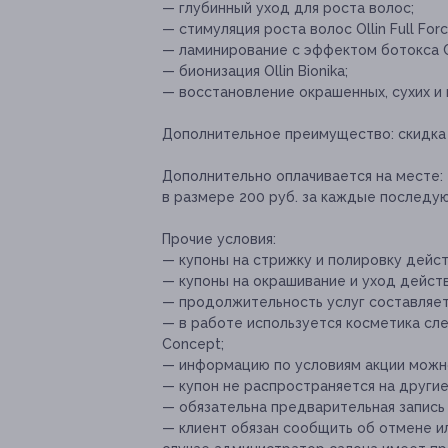
— глубинный уход для роста волос;
— стимуляция роста волос Ollin Full Forc
— ламинирование с эффектом ботокса 
— бионизация Ollin Bionika;
— восстановление окрашенных, сухих и п
Дополнительное преимущество:
скидка
Дополнительно оплачивается на месте:
в размере 200 руб. за каждые последую
Прочие условия:
— купоны на стрижку и полировку дейс
— купоны на окрашивание и уход действ
— продолжительность услуг составляет о
— в работе используется косметика след
Concept;
— информацию по условиям акции можно
— купон не распространяется на други
— обязательна предварительная запись п
— клиент обязан сообщить об отмене ил