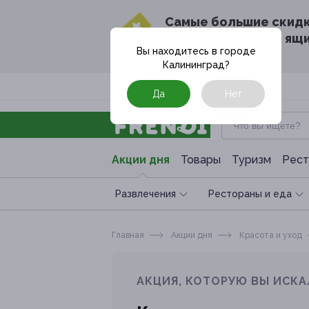
Cамые большие скид
в твоём почтовом ящ
Вы находитесь в городе
Калининград
?
Москва
Да
Нет
Акции дня
Товары
Туризм
Рест
Развлечения
Рестораны и еда
Главная
Акции дня
Красота и уход
АКЦИЯ, КОТОРУЮ ВЫ ИСКА