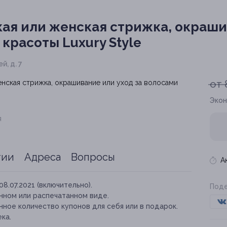
ая или женская стрижка, окраши
 красоты Luxury Style
, д. 7
от 
Экон
я
тии
Адреса
Вопросы
А
08.07.2021 (включительно).
Поде
нном или распечатанном виде.
ное количество купонов для себя или в подарок.
ка.