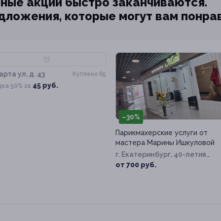
ные акции быстро заканчиваются.
едложения, которые могут вам понра
50%
арта ул, д. 43
Куплено 65
45 руб.
дка 50% за
–30%
Парикмахерские услуги от
мастера Марины Ишкуловой
г. Екатеринбург, 40-летия
Комсомола ул, д. 32в
от 700 руб.