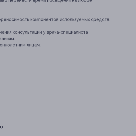
раво перенести время посещения на любое
ереносимость компонентов используемых средств.
ения консультации у врача-специалиста
заниям.
еннолетним лицам.
по