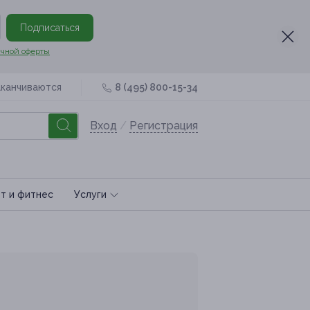
Подписаться
чной оферты
аканчиваются
8 (495) 800-15-34
Вход
/
Регистрация
т и фитнес
Услуги