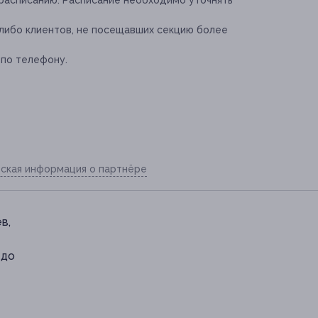
 расписанию. Расписание необходимо уточнять
 либо клиентов, не посещавших секцию более
 по телефону.
ская информация о партнёре
в,
 до