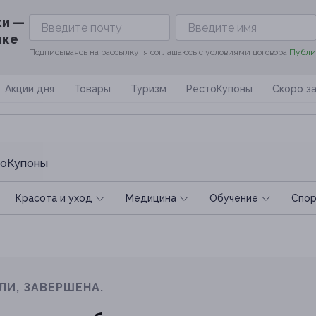
ки —
ике
Подписываясь на рассылку, я соглашаюсь с условиями договора
Публи
Акции дня
Товары
Туризм
РестоКупоны
Скоро з
оКупоны
Красота и уход
Медицина
Обучение
Спoр
ЛИ, ЗАВЕРШЕНА.