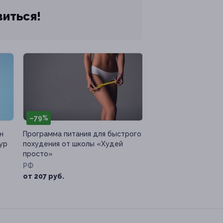
виться!
–79%
н
Программа питания для быстрого
ур
похудения от школы «Худей
просто»
РФ
от 207 руб.