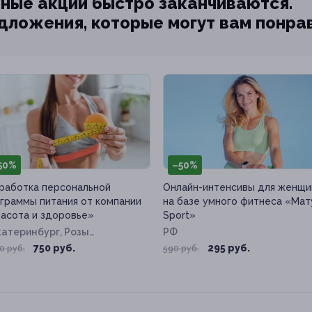
ные акции быстро заканчиваются.
едложения, которые могут вам понра
50%
–50%
работка персональной
Онлайн-интенсивы для женщи
граммы питания от компании
на базе умного фитнеса «Мат
асота и здоровье»
Sport»
Екатеринбург, Розы
РФ
сембург ул, д. 67б
750 руб.
295 руб.
0 руб.
590 руб.