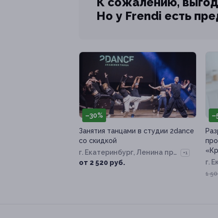
К сожалению, выгод
Но у Frendi есть пр
–30%
–
Занятия танцами в студии 2dance
Раз
со скидкой
про
«Кр
г. Екатеринбург, Ленина пр-
+1
т, д. 25
г. 
от 2 520 руб.
Люк
1 50