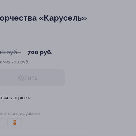
ворчества «Карусель»
00 руб.
700 руб.
номия
700 руб.
Купить
кция завершена
литься с друзьями