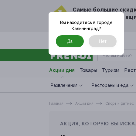
Cамые большие скид
в твоём почтовом ящ
Вы находитесь в городе
Калининград
?
Москва
Да
Нет
Акции дня
Товары
Туризм
Рест
Развлечения
Рестораны и еда
Главная
Акции дня
Спoрт и фитнес
АКЦИЯ, КОТОРУЮ ВЫ ИСКА