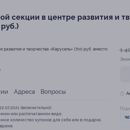
й секции в центре развития и т
руб.)
1 4
Эко
я
тии
Адреса
Вопросы
А
22.07.2021 (включительно).
Поде
нном или распечатанном виде.
ное количество купонов для себя или в подарок.
время.