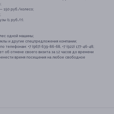
;
— 150 руб./колесо;
;
ы (1 руб./г).
лес одной машины;
иклы и другие спецпредложения компании;
 телефонам: +7 (967) 639-86-68, +7 (922) 177-46-48;
т об отмене своего визита за 12 часов до времени
еренести время посещения на любое свободное