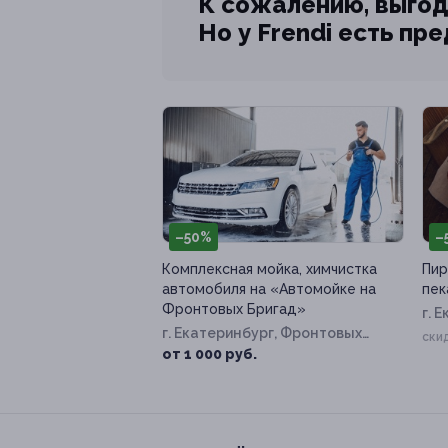
К сожалению, выгод
Но у Frendi есть пр
–50%
–
Комплексная мойка, химчистка
Пир
автомобиля на «Автомойке на
пек
Фронтовых Бригад»
г. 
г. Екатеринбург, Фронтовых
Лен
ски
Бригад ул, д. 33а
от 1 000 руб.