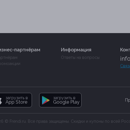
изнес-партнёрам
Информация
Кон
артнёрам
Ответы на вопросы
inf
ромоакции
Связ
загрузить в
загрузить в
Пр
App Store
Google Play
6 © Frendi.ru. Все права защищены. Скидки и купоны по всей Рос