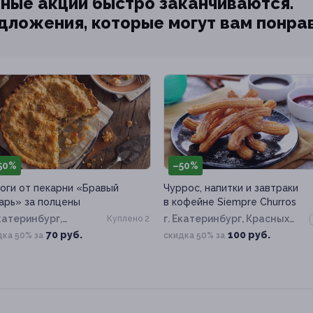
ные акции быстро заканчиваются.
едложения, которые могут вам понра
50%
–50%
оги от пекарни «Бравый
Чуррос, напитки и завтраки
арь» за полцены
в кофейне Siempre Churros
Екатеринбург,
г. Екатеринбург, Красных
Куплено 2
ина пр-т, д. 97
Командиров ул, д. 1а
70 руб.
100 руб.
дка 50% за
скидка 50% за