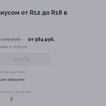
усом от R12 до R18 в
1 200 руб.
от 564 руб.
омия от 636 руб.
Купить
 купона куплено
кция завершена
литься с друзьями