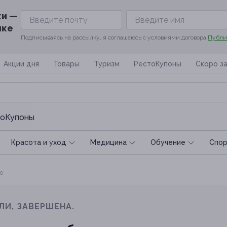
ки —
ике
Подписываясь на рассылку, я соглашаюсь с условиями договора
Публи
Акции дня
Товары
Туризм
РестоКупоны
Скоро з
оКупоны
Красота и уход
Медицина
Обучение
Спoр
о
ЛИ, ЗАВЕРШЕНА.