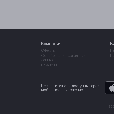
Компания
Б
Оферта
П
Обработка персональных
П
данных
Вакансии
Все наши купоны доступны через
мобильное приложение:
202