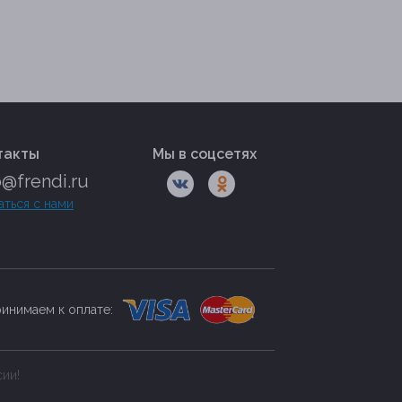
такты
Мы в соцсетях
o@frendi.ru
аться с нами
инимаем к оплате:
сии!