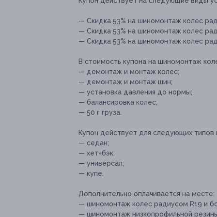
Купон действует на следующие виды ус
— Скидка 53% на шиномонтаж колес ради
— Скидка 53% на шиномонтаж колес ради
— Скидка 53% на шиномонтаж колес ради
В стоимость купона на шиномонтаж кол
— демонтаж и монтаж колес;
— демонтаж и монтаж шин;
— установка давления до нормы;
— балансировка колес;
— 50 г груза.
Купон действует для следующих типов 
— седан;
— хетчбэк;
— универсал;
— купе.
Дополнительно оплачивается на месте:
— шиномонтаж колес радиусом R19 и бо
— шиномонтаж низкопрофильной резины (