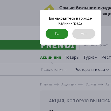
Cамые большие скид
в твоём почтовом ящ
Вы находитесь в городе
Калининград
?
Москва
Да
Нет
Акции дня
Товары
Туризм
Рест
Развлечения
Рестораны и еда
Главная
Акции дня
Услуги
Авт
АКЦИЯ, КОТОРУЮ ВЫ ИСКА