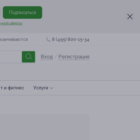
Подписаться
чной оферты
аканчиваются
8 (495) 800-15-34
Вход
/
Регистрация
т и фитнес
Услуги