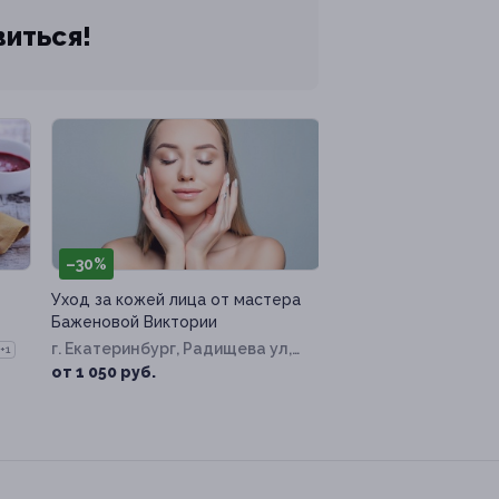
виться!
–30%
Уход за кожей лица от мастера
Баженовой Виктории
г. Екатеринбург, Радищева ул,
+1
д. 10
от 1 050 руб.