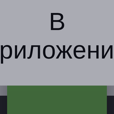
В
риложени