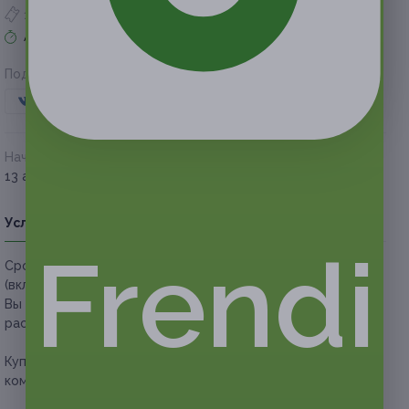
1 купон куплен
Акция завершена
Поделиться с друзьями
Начало действия
Окончание действия
13 апреля 2021 г.
28 июня 2021 г.
Условия
Описание
Гарантии
Адреса
Вопросы
Frendi
Срок действия купонов:
с 13.04.2021 до 28.06.2021
(включительно).
Вы можете предъявить купон в электронном или
распечатанном виде.
Купон действует на участие в квесте «Гарри Поттер» для
команды до 5 человек в любой день.