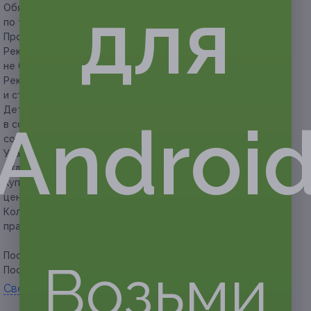
для
Обязательна предварительная запись на квест
по телефону +7 (4932) 58-57-57.
Продолжительность квеста составляет 1–1,5 часа.
Рекомендованное количество участников составляет
не более 5 человек.
Рекомендованный возраст участников квеста — с 12 лет
и старше.
Детям младше 12 лет рекомендуется проходить квест
Androi
в сопровождении взрослого или оператора (доплата
составит 500 руб.).
Участие дополнительного человека оплачивается
отдельно в размере 300 руб.
Купон не распространяется на другие спецпредложения
центра.
Количество купонов в период государственных
праздников ограничено.
Посмотреть
описание квеста
.
Возьми
Посмотреть
прайс
.
Свернуть