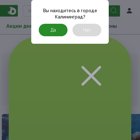
Вы находитесь в городе
Калининград
?
Акции дня
Товары
Туризм
РестоКупоны
Да
Нет
Главная
Акции дня
Развлечения
Квеcты
АКЦИЯ, КОТОРУЮ ВЫ ИСКАЛИ, ЗАВЕРШЕНА.
К сожалению, выгодные акции быстро
заканчиваются.
Но у Frendi есть предложения, которые
могут вам понравиться!