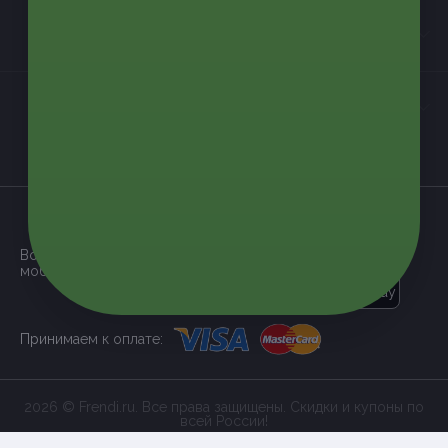
Контакты
Мы в соцсетях
загрузить в
App Store
Все наши купоны доступны через
мобильное приложение:
загрузить в
Google Play
Принимаем к оплате:
2026 © Frendi.ru. Все права защищены. Скидки и купоны по
всей России!