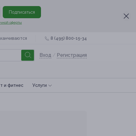
Подписаться
чной оферты
аканчиваются
8 (495) 800-15-34
Вход
/
Регистрация
т и фитнес
Услуги