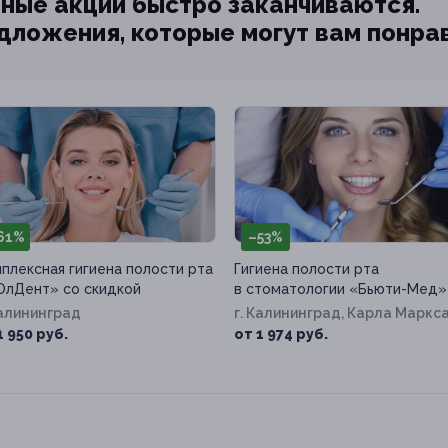
ные акции быстро заканчиваются.
едложения, которые могут вам понра
61%
–53%
плексная гигиена полости рта
Гигиена полости рта
ОлДент» со скидкой
в стоматологии «Бьюти-Мед»
Калининград
г. Калининград, Карла Маркс
ул, д. 63
1 950 руб.
от 1 974 руб.