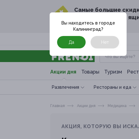
Cамые большие скид
в твоём почтовом ящ
Вы находитесь в городе
Калининград
?
Москва
Да
Нет
Акции дня
Товары
Туризм
Рест
Развлечения
Рестораны и еда
Главная
Акции дня
Медицина
АКЦИЯ, КОТОРУЮ ВЫ ИСКА