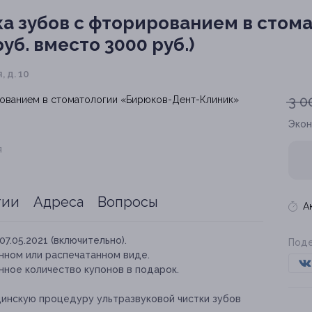
ка зубов с фторированием в стом
уб. вместо 3000 руб.)
 д. 10
3 0
Эко
я
тии
Адреса
Вопросы
А
07.05.2021 (включительно).
Поде
нном или распечатанном виде.
нное количество купонов в подарок.
инскую процедуру ультразвуковой чистки зубов