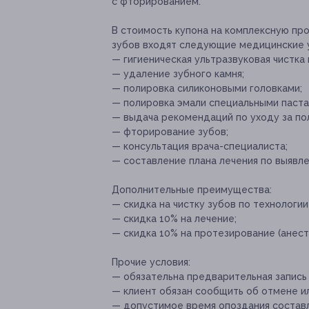
с фторированием.
В стоимость купона на комплексную пр
зубов входят следующие медицинские у
— гигиеническая ультразвуковая чистка 
— удаление зубного камня;
— полировка силиконовыми головками;
— полировка эмали специальными паста
— выдача рекомендаций по уходу за по
— фторирование зубов;
— консультация врача-специалиста;
— составление плана лечения по выявл
Дополнительные преимущества:
— скидка на чистку зубов по технологии 
— скидка 10% на лечение;
— скидка 10% на протезирование (анест
Прочие условия:
— обязательна предварительная запись
— клиент обязан сообщить об отмене ил
— допустимое время опоздания составля