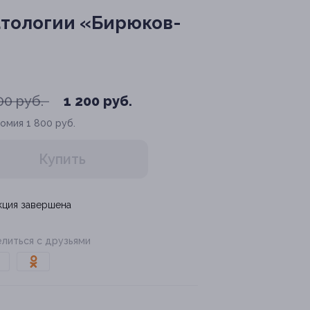
атологии «Бирюков-
00 руб.
1 200 руб.
номия
1 800 руб.
Купить
кция завершена
литься с друзьями