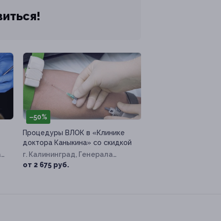
виться!
–50%
Процедуры ВЛОК в «Клинике
доктора Каныкина» со скидкой
а
г. Калининград, Генерала
Раевского ул, д. 4
от 2 675 руб.