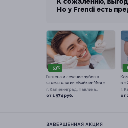
К сожалению, выгод
Но у Frendi есть пр
–53%
–
Гигиена и лечение зубов в
Ком
стоматологии «Байкал-Мед»
в «
г. Калининград, Павлика
г. 
Морозова ул, д. 5а
от 1 974 руб.
от 
ЗАВЕРШЁННАЯ АКЦИЯ