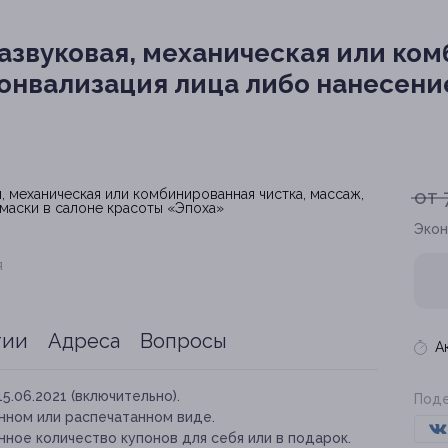
азвуковая, механическая или ко
сонвализация лица либо нанесени
от 
Экон
я
тии
Адреса
Вопросы
А
15.06.2021 (включительно).
Поде
нном или распечатанном виде.
ное количество купонов для себя или в подарок.