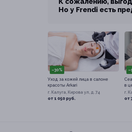
К сожалению, выгод
Но у Frendi есть пр
–30%
–
Уход за кожей лица в салоне
Сеа
красоты Arkari
в ц
г. Калуга, Кирова ул, д. 74
г. 
от 1 050 руб.
от 