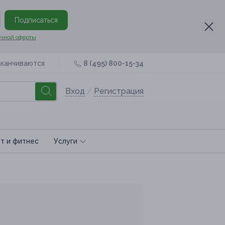
Подписаться
чной оферты
аканчиваются
8 (495) 800-15-34
Вход
/
Регистрация
т и фитнес
Услуги