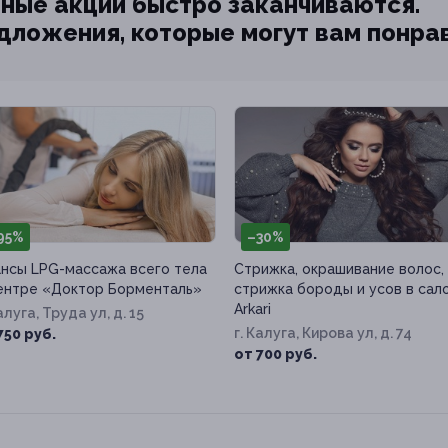
ные акции быстро заканчиваются.
едложения, которые могут вам понра
95%
–30%
нсы LPG-массажа всего тела
Стрижка, окрашивание волос,
ентре «Доктор Борменталь»
стрижка бороды и усов в сал
Arkari
Калуга, Труда ул, д. 15
г. Калуга, Кирова ул, д. 74
750 руб.
от 700 руб.