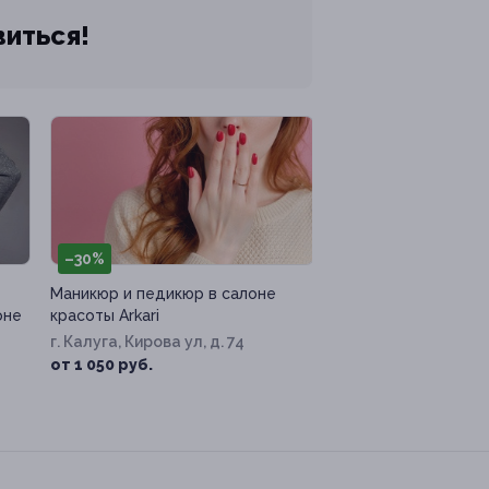
виться!
–30%
Маникюр и педикюр в салоне
оне
красоты Arkari
г. Калуга, Кирова ул, д. 74
от 1 050 руб.