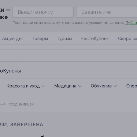
ки —
ике
Подписываясь на рассылку, я соглашаюсь с условиями договора
Публи
Акции дня
Товары
Туризм
РестоКупоны
Скоро з
оКупоны
Красота и уход
Медицина
Обучение
Спoр
Уход за лицом
ЛИ, ЗАВЕРШЕНА.