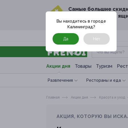
Cамые большие скид
в твоём почтовом ящ
Вы находитесь в городе
Калининград
?
Москва
Да
Нет
Акции дня
Товары
Туризм
Рест
Развлечения
Рестораны и еда
Главная
Акции дня
Красота и уход
АКЦИЯ, КОТОРУЮ ВЫ ИСКА