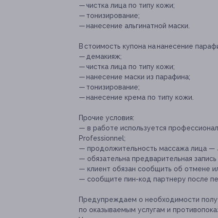
— чистка лица по типу кожи;
— тонизирование;
— нанесение альгинатной маски.
В стоимость купона на нанесение параф
— демакияж;
— чистка лица по типу кожи;
— нанесение маски из парафина;
— тонизирование;
— нанесение крема по типу кожи.
Прочие условия:
— в работе используется профессионал
Professionnel;
— продолжительность массажа лица — 
— обязательна предварительная запись
— клиент обязан сообщить об отмене ил
— сообщите пин-код партнеру после пе
Предупреждаем о необходимости получ
по оказываемым услугам и противопока