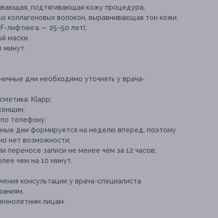
ивающая, подтягивающая кожу процедура,
х коллагеновых волокон, выравнивающая тон кожи.
F-лифтинга — 25–50 лет);
й маски.
 минут.
ничные дни необходимо уточнять у врача-
метика: Klapp;
женщин;
 по телефону;
ычные дни формируется на неделю вперед, поэтому
но нет возможности;
и переносе записи не менее чем за 12 часов;
лее чем на 10 минут.
ения консультации у врача-специалиста
заниям.
еннолетним лицам.