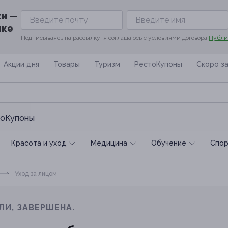
ки —
ике
Подписываясь на рассылку, я соглашаюсь с условиями договора
Публи
Акции дня
Товары
Туризм
РестоКупоны
Скоро з
оКупоны
Красота и уход
Медицина
Обучение
Спoр
Уход за лицом
ЛИ, ЗАВЕРШЕНА.