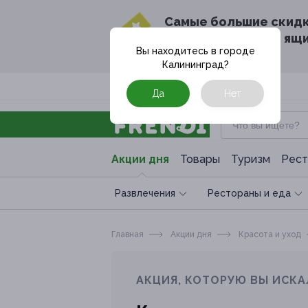
Cамые большие скид
в твоём почтовом ящ
Вы находитесь в городе
Калининград
?
Москва
Да
Нет
Акции дня
Товары
Туризм
Рест
Развлечения
Рестораны и еда
Главная
Акции дня
Красота и уход
АКЦИЯ, КОТОРУЮ ВЫ ИСКА