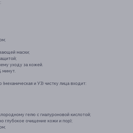
:
ом;
вающей маски;
защитой;
ему уходу за кожей.
 минут.
(механическая и УЗ) чистку лица входит:
слородному гелю с гиалуроновой кислотой;
но глубокое очищение кожи и пор);
ом;