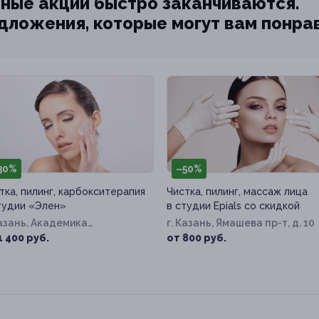
ные акции быстро заканчиваются.
едложения, которые могут вам понра
30%
–50%
тка, пилинг, карбокситерапия
Чистка, пилинг, массаж лица
тудии «Элен»
в студии Epials со скидкой
Казань, Академика
г. Казань, Ямашева пр-т, д. 10
рентьева ул, д. 3
1 400 руб.
от 800 руб.