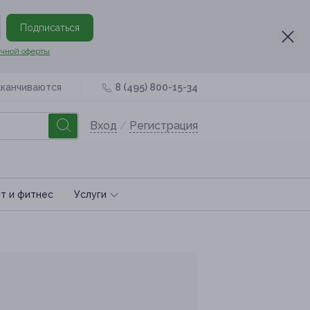
Подписаться
чной оферты
аканчиваются
8 (495) 800-15-34
Вход
/
Регистрация
т и фитнес
Услуги