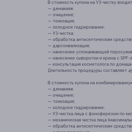
В стоимость купона на УЗ-чистку входит
— демакияж
— очищение;
— тонизация;
— холодное гидрирование;
— УЗ-чистка;
— обработка антисептическим средств
— дарсонвализация;
— нанесение успокаивающей поросужи
— нанесение сыворотки и крема с SPF-
— консультация косметолога по домашн
Длительность процедуры составляет 45
В стоимость купона на комбинированную 
— демакияж
— очищение;
— тонизация;
— холодное гидрирование;
— УЗ-чистка лица с фоноферезом по ки
— механическая чистка лица (максималь
— обработка антисептическим средств