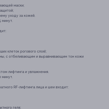
вающей маски;
защитой;
ему уходу за кожей.
 минут.
дит:
их клеток рогового слоя);
ины, с отбеливающим и выравнивающим тон кожи
ктом лифтинга и увлажнения.
 минут.
атного RF-лифтинга лица и шеи входит:
тного геля;