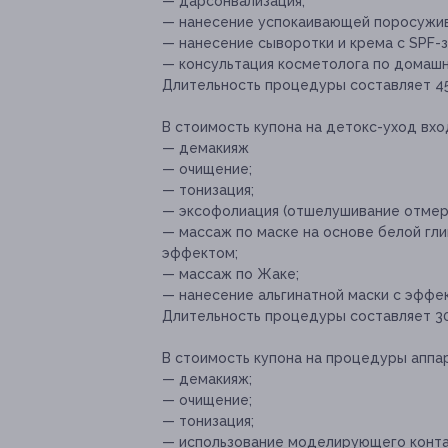
— дарсонвализация;
— нанесение успокаивающей поросужи
— нанесение сыворотки и крема с SPF-
— консультация косметолога по домашн
Длительность процедуры составляет 45
В стоимость купона на детокс-уход вхо
— демакияж
— очищение;
— тонизация;
— эксофолиация (отшелушивание отмерш
— массаж по маске на основе белой гл
эффектом;
— массаж по Жаке;
— нанесение альгинатной маски с эффе
Длительность процедуры составляет 30
В стоимость купона на процедуры аппар
— демакияж;
— очищение;
— тонизация;
— использование моделирующего контак