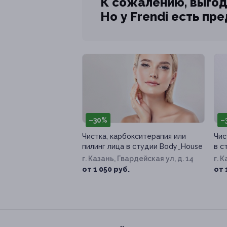
К сожалению, выгод
Но у Frendi есть пр
–30%
–
Чистка, карбокситерапия или
Чис
пилинг лица в студии Body_House
в с
г. Казань, Гвардейская ул, д. 14
г. 
Лав
от 1 050 руб.
от 