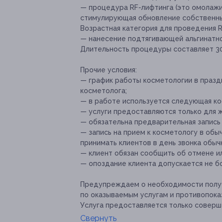
— процедура RF-лифтинга (это омолаж
стимулирующая обновление собственны
Возрастная категория для проведения R
— нанесение подтягивающей альгинатно
Длительность процедуры составляет 30
Прочие условия:
— график работы косметологии в празд
косметолога;
— в работе используется следующая кос
— услуги предоставляются только для 
— обязательна предварительная запись
— запись на прием к косметологу в об
принимать клиентов в день звонка обыч
— клиент обязан сообщить об отмене ил
— опоздание клиента допускается не бо
Предупреждаем о необходимости получ
по оказываемым услугам и противопока
Услуга предоставляется только соверш
Свернуть