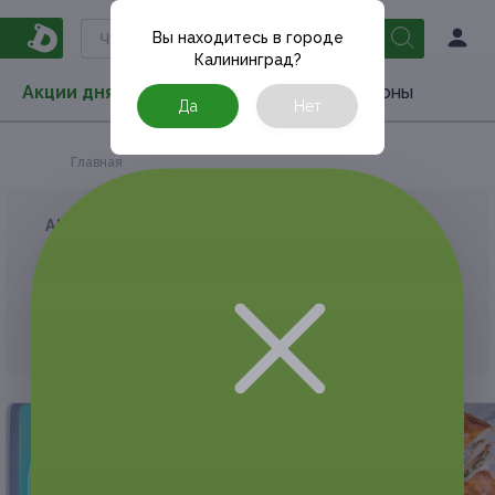
Вы находитесь в городе
Калининград
?
Акции дня
Товары
Туризм
РестоКупоны
Да
Нет
Главная
АКЦИЯ, КОТОРУЮ ВЫ ИСКАЛИ, ЗАВЕРШЕНА.
К сожалению, выгодные акции быстро
заканчиваются.
Но у Frendi есть предложения, которые
могут вам понравиться!