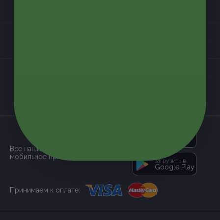
Информация
Контакты
Мы в соцсетях
загрузить в
App Store
Все наши купоны доступны через
мобильное приложение:
загрузить в
Google Play
Принимаем к оплате: