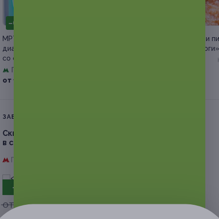
–64%
–50%
МРТ в «Европейском
Осетинские пироги или п
диагностическом центре»
от пекарни «Жар пироги
со скидкой
Киевская
Павелецкая
Куплено 13
от 2 100 руб.
+1
от 1 980 руб.
ЗАВЕРШЁННАЯ АКЦИЯ
Скидка до 62%.
До 10 сеансов LPG-массажа
в салоне «Мир красоты»
Проспект Победы,
г. Казань, пр-т Победы, д. 100
- 51%
от 1 000 руб.
от 490 руб.