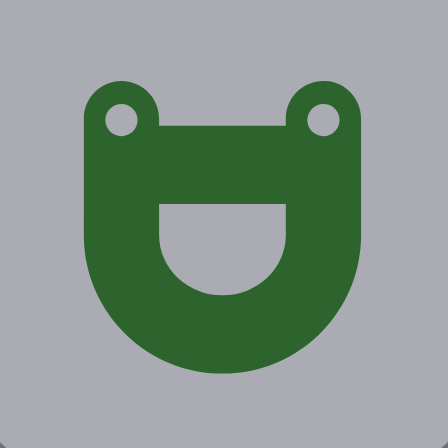
Экономия от 510 руб.
Акция завершена
Поделиться с друзьями
Начало действия
Окончание действия
5 марта 2021 г.
6 июня 2021 г.
Условия
Описание
Гарантии
Адреса
Вопросы
Срок действия купонов:
с 06.03.2021 до 06.06.2021
(включительно).
Вы можете предъявить купон в электронном или
распечатанном виде.
Один человек может купить неограниченное количество
купонов для себя или в подарок.
Один купон действует на одного человека.