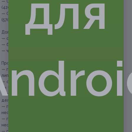
для
— Скидка 60% на 7 сеансов LPG-массажа (60 минут)
(4200 руб. вместо 10 500 руб.)
— Скидка 62% на 10 сеансов LPG-массажа (60 минут)
(5700 руб. вместо 15 000 руб.)
Дополнительные преимущества:
— сертифицированные специалисты;
— бесплатная парковка;
— чай, кофе (по желанию клиента).
Androi
Прочие условия:
— процедуры проводятся на аппарате Kim-8 (6 в 1):
липолиз, кавитация, RF-лифтинг, воздействие вакуумом;
— специальный костюм для данного LPG-аппарата
не требуется;
— сеанс LPG-массажа продолжительностью 60 минут
делается на все тело;
— продолжительность сеанса указана с учетом времени,
необходимого для переодевания;
— при посещении первой процедуры LPG-массажа купон
необходимо обменять на абонемент;
— рекомендуемый результативный режим проведения