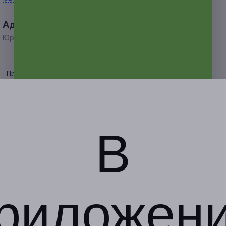
Адресa
Юридическая информация о партнёре
Проспект Победы
г. Казань, пр-т Победы, д.
100
пн-пт: с 10:00 до 20:00, сб-
вс: выходные
В
+7 (962) 559-36-98
Показать номер телефона
риложен