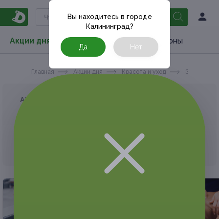
Вы находитесь в городе
Калининград
?
Акции дня
Товары
Туризм
РестоКупоны
Да
Нет
Главная
Акции дня
Красота и уход
Эпиляция
АКЦИЯ, КОТОРУЮ ВЫ ИСКАЛИ, ЗАВЕРШЕНА.
К сожалению, выгодные акции быстро
заканчиваются.
Но у Frendi есть предложения, которые
могут вам понравиться!