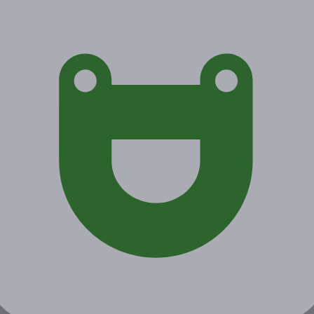
Акция завершена
Поделиться с друзьями
Начало действия
Окончание действия
15 марта 2021 г.
16 июня 2021 г.
Условия
Описание
Гарантии
Адреса
Вопросы
Срок действия купонов:
с 16.03.2021 до 16.06.2021
(включительно).
Вы можете предъявить купон в распечатанном или
электронном виде.
Один человек может купить неограниченное количество
купонов для себя или в подарок.
Купон действует на следующие виды услуг: