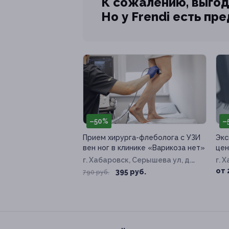
К сожалению, выгод
Но у Frendi есть пр
–50%
–
Прием хирурга-флеболога с УЗИ
Экс
вен ног в клинике «Варикоза нет»
цен
г. Хабаровск, Серышева ул, д.
г. 
72
ул, 
от 
395 руб.
790 руб.