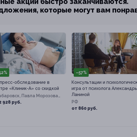
ные акции быстро заканчиваются.
едложения, которые могут вам понра
52%
–57%
пресс-обследование в
Консультации и психологичес
тре «Клиник-А» со скидкой
игра от психолога Александр
Ланиной
Хабаровск, Павла Морозова
д. 96
РФ
2 928 руб.
от 860 руб.