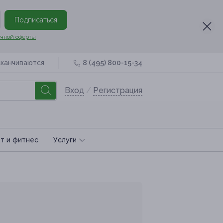
Подписаться
чной оферты
аканчиваются
8 (495) 800-15-34
Вход
/
Регистрация
т и фитнес
Услуги