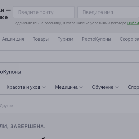
ки —
ике
Подписываясь на рассылку, я соглашаюсь с условиями договора
Публи
Акции дня
Товары
Туризм
РестоКупоны
Скоро з
оКупоны
Красота и уход
Медицина
Обучение
Спoр
Другое
ЛИ, ЗАВЕРШЕНА.