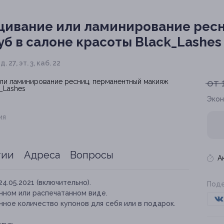
ивание или ламинирование ресн
б в салоне красоты Black_Lashes
27, эт. 3, каб. 22
от 
Экон
ия
тии
Адреса
Вопросы
А
24.05.2021 (включительно).
Поде
нном или распечатанном виде.
ное количество купонов для себя или в подарок.