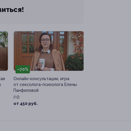
виться!
–70%
кая
Онлайн-консультации, игра
ы
от сексолога-психолога Елены
Панфиловой
РФ
от 450 руб.