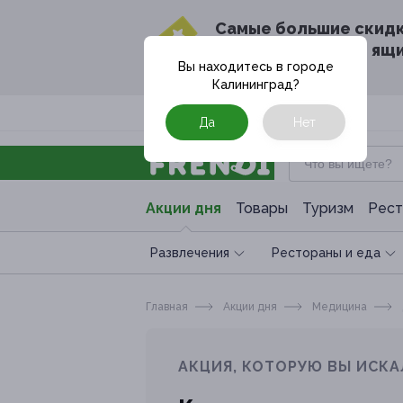
Cамые большие скид
в твоём почтовом ящ
Вы находитесь в городе
Калининград
?
Москва
Да
Нет
Акции дня
Товары
Туризм
Рест
Развлечения
Рестораны и еда
Главная
Акции дня
Медицина
АКЦИЯ, КОТОРУЮ ВЫ ИСКА