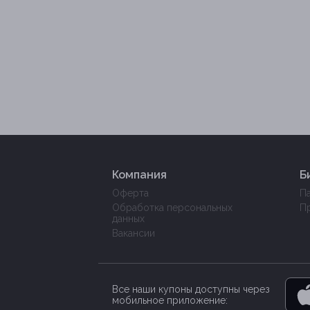
Компания
Б
Оферта
П
Обработка персональных
П
данных
Вакансии
Все наши купоны доступны через
мобильное приложение: