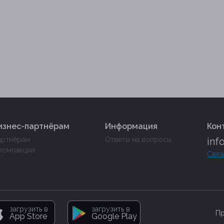
изнес-партнёрам
Информация
Кон
артнёрам
Ответы на вопросы
inf
ромоакции
Связ
загрузить в
загрузить в
Пр
App Store
Google Play