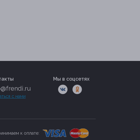
такты
Мы в соцсетях
o@frendi.ru
аться с нами
инимаем к оплате: