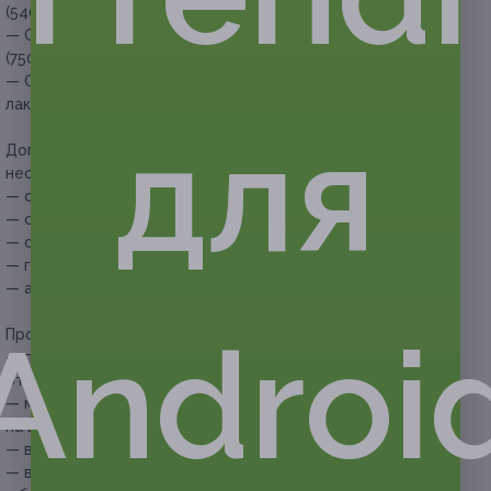
(540 руб. вместо 1200 руб.)
— Скидка 50% на педикюр с покрытием гель-лаком
(750 руб. вместо 1500 руб.)
— Скидка 55% на маникюр и педикюр с покрытием гель-
лаком (1215 руб. вместо 2700 руб.)
для
Дополнительные услуги, которые можно приобрести при
необходимости:
— снятие обычного лака — 100 руб.;
— снятие гель-лака (Emi) — 150 руб.;
— снятие наращенных ногтей — 250 руб.;
— гелевое укрепление — 250 руб.;
— акриловое укрепление — 250 руб.
Androi
Прочие условия:
— продолжительность процедур составляет
от 30 до 90 минут;
— маникюр аппаратный либо комбинированный —
на выбор клиента;
— в педикюр входит обработка стоп и пяток;
— в период праздников запись может быть плотной