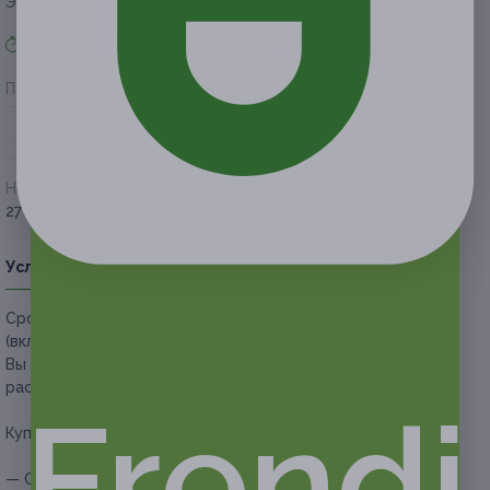
Экономия от 660 руб.
Акция завершена
Поделиться с друзьями
Начало действия
Окончание действия
27 ноября 2020 г.
28 февраля 2021 г.
Условия
Описание
Гарантии
Адреса
Вопросы
Срок действия купонов:
с 28.11.2020 до 28.02.2021
(включительно).
Вы можете предъявить купон в электронном или
распечатанном виде.
Frendi
Купон действует на следующие виды услуг:
— Скидка 55% на маникюр с покрытием гель-лаком