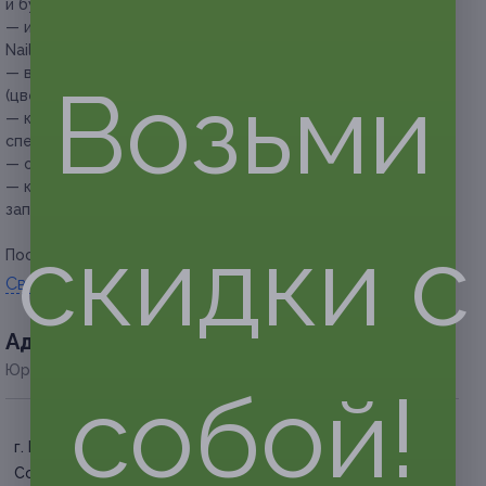
и будет осуществляться предварительно;
— используются гель-лаки следующих марок: Emi, Olea
Nail, Grattor, Luna, Capellis, Formula Profi;
— в стоимость купона не входит снятие покрытия
Возьми
(цветного или гель-лака);
— купон не распространяется на другие
спецпредложения академии красоты;
— обязательна предварительная запись по телефону;
— клиент обязан сообщить об отмене или переносе
записи не менее чем за 12 часов.
скидки с
Посмотреть страницу в Instagram.
Свернуть
Адресa
Юридическая информация о партнёре
собой!
г. Краснодар, ул.
Сормовская, д. 204