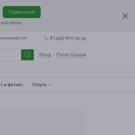
Подписаться
чной оферты
аканчиваются
8 (495) 800-15-34
Вход
/
Регистрация
т и фитнес
Услуги