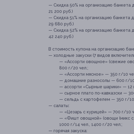
— Скидка 50% на организацию банкета д
21 200 руб.)
— Скидка 51% на организацию банкета д
29 680 руб.)
— Скидка 52% на организацию банкета д
42 240 руб.)
В стоимость купона на организацию бан
— холодные закуски (7 видов включитель
— «Ассорти овощное» (свежие овощи
800 г/20 чел.;
— «Ассорти мясное» — 350 г/10 чел.,
— домашние разносолы — 600 г/10 че
— ассорти «Сырные шарики» — 12 шт.
— сырное плато по-кавказски — 300 г
— сельдь с картофелем — 350 г/10 че
— салаты:
— «Цезарь с курицей» — 700 г/10 чел
— «Фишт овощной» (овощи (микс сал
1000 г/14 чел., 1400 г/20 чел.;
— горячая закуска: