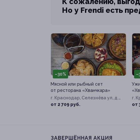
К сожалению, выгод
Но у Frendi есть пр
–30%
–
Мясной или рыбный сет
Ужи
от ресторана «Хванчкара»
«Хв
г. Краснодар, Селезнёва ул, д.
г. 
189
от 2 709 руб.
от 
ЗАВЕРШЁННАЯ АКЦИЯ