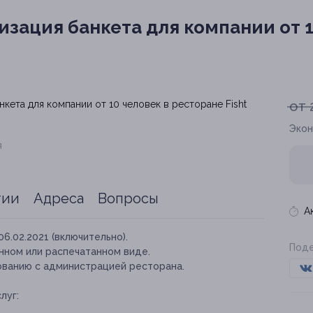
зация банкета для компании от 
от 
Экон
я
тии
Адреса
Вопросы
А
06.02.2021 (включительно).
Поде
нном или распечатанном виде.
ованию с администрацией ресторана.
луг: