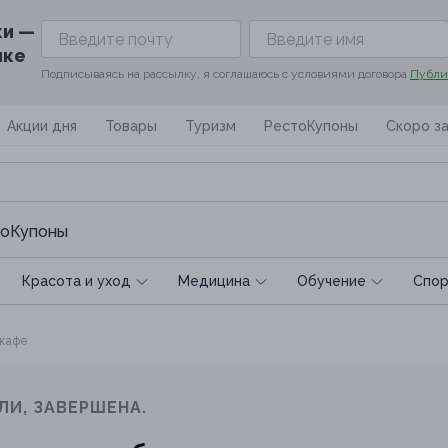
ки —
ике
Подписываясь на рассылку, я соглашаюсь с условиями договора
Публи
Акции дня
Товары
Туризм
РестоКупоны
Скоро з
оКупоны
Красота и уход
Медицина
Обучение
Спoр
 кафе
ЛИ, ЗАВЕРШЕНА.