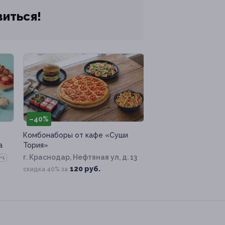
виться!
–40%
Комбонаборы от кафе «Суши
a
Тория»
г. Краснодар, Нефтяная ул, д. 13
+1
120 руб.
скидка 40% за