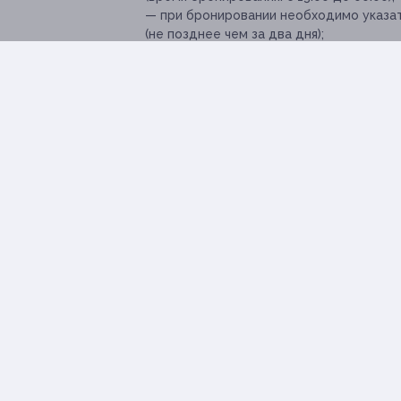
— при бронировании необходимо указат
(не позднее чем за два дня);
— после покупки купона необходимо при
заключить договор на проведение мероп
предъявления купона задаток подлежит
Посмотреть
меню
.
Посмотреть страницу в Instagram.
Свернуть
Адресa
Юридическая информация о партнёре
г. Краснодар, ул. Буденного, д
с 13:00 до 00:00 ежедневно
+7 (989) 850-12-93
Показать номер телефона