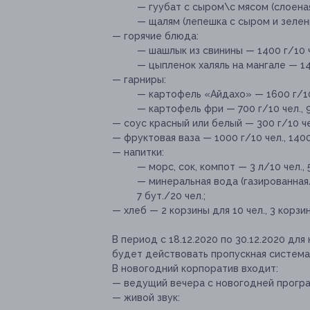
— гуубат с сыром\с мясом (слоеная
— щалям (лепешка с сыром и зелень
— горячие блюда:
— шашлык из свинины — 1400 г/10 че
— цыпленок халяль на мангале — 1400
— гарниры:
— картофель «Айдахо» — 1600 г/10 ч
— картофель фри — 700 г/10 чел., 96
— соус красный или белый — 300 г/10 чел.
— фруктовая ваза — 1000 г/10 чел., 1400 
— напитки:
— морс, сок, компот — 3 л/10 чел., 5 
— минеральная вода (газированная/н
7 бут./20 чел.;
— хлеб — 2 корзины для 10 чел., 3 корзин
В период с 18.12.2020 по 30.12.2020 дл
будет действовать пропускная система 
В новогодний корпоратив входит:
— ведущий вечера с новогодней прогр
— живой звук: