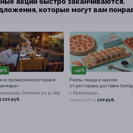
ные акции быстро заканчиваются.
едложения, которые могут вам понра
30%
–40%
н в грузинском ресторане
Роллы, пицца и закуски
анчкара»
от ресторана доставки Semg
Краснодар, Селезне ул, д. 189
г. Краснодар,
Командорская ул, д. 1/1а
3 220 руб.
100 руб.
скидка 40% за