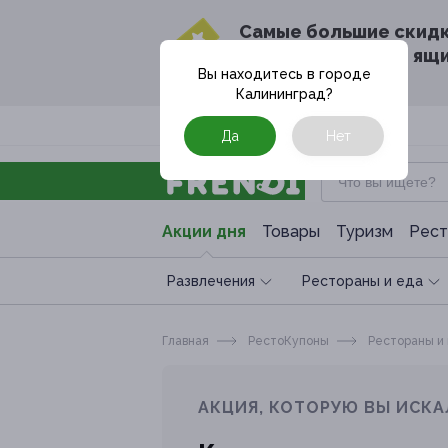
Cамые большие скид
в твоём почтовом ящ
Вы находитесь в городе
Калининград
?
Москва
Да
Нет
Акции дня
Товары
Туризм
Рест
Развлечения
Рестораны и еда
Главная
РестоКупоны
Рестораны и
АКЦИЯ, КОТОРУЮ ВЫ ИСКА