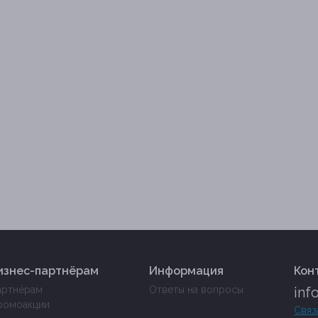
изнес-партнёрам
Информация
Кон
артнёрам
Ответы на вопросы
inf
ромоакции
Связ