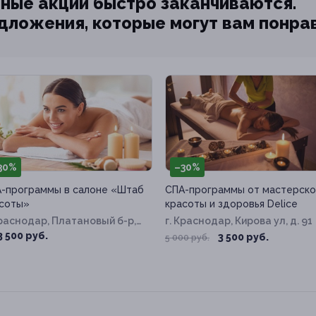
ные акции быстро заканчиваются.
едложения, которые могут вам понра
30%
–30%
-программы в салоне «Штаб
СПА-программы от мастерско
соты»
красоты и здоровья Delice
Краснодар, Платановый б-р,
г. Краснодар, Кирова ул, д. 91
17п
3 500 руб.
3 500 руб.
5 000 руб.