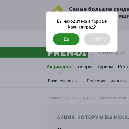
Cамые большие скид
в твоём почтовом ящ
Вы находитесь в городе
Калининград
?
Москва
Да
Нет
Акции дня
Товары
Туризм
Рест
Развлечения
Рестораны и еда
Главная
Акции дня
Красота и уход
АКЦИЯ, КОТОРУЮ ВЫ ИСКА