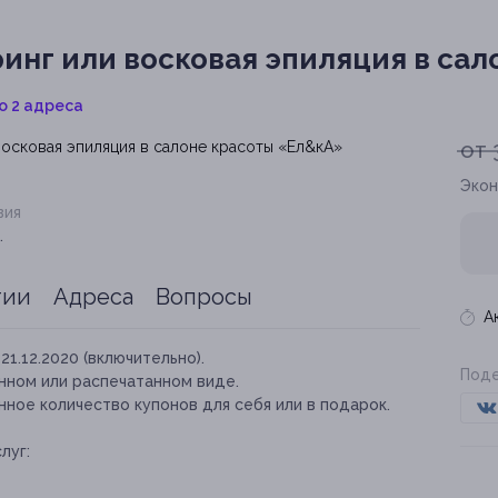
инг или восковая эпиляция в сал
о 2 адреса
от 
Экон
вия
.
тии
Адреса
Вопросы
А
21.12.2020 (включительно).
Поде
нном или распечатанном виде.
ное количество купонов для себя или в подарок.
луг: