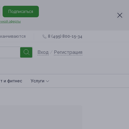
Подписаться
чной оферты
аканчиваются
8 (495) 800-15-34
Вход
/
Регистрация
т и фитнес
Услуги