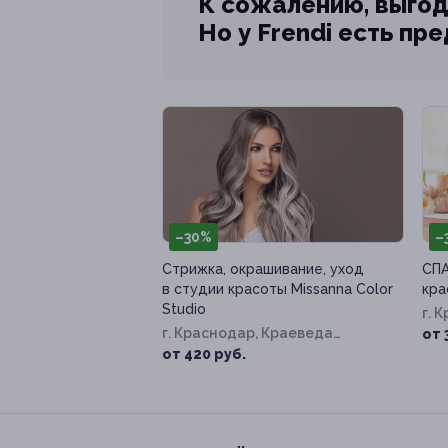
К сожалению, выгод
Но у Frendi есть пр
–30%
–
Стрижка, окрашивание, уход
СПА
в студии красоты Missanna Color
кра
Studio
г. 
г. Краснодар, Краеведа
д. 
от 
Соловьёва ул, д. 6, к. 1
от 420 руб.