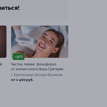
виться!
–30%
й
Чистка, пилинг, фонофорез
от косметолога Ануш Григорян
г. Краснодар, Цезаря Куникова
ул, д. 24, к. 2
от 1 400 руб.