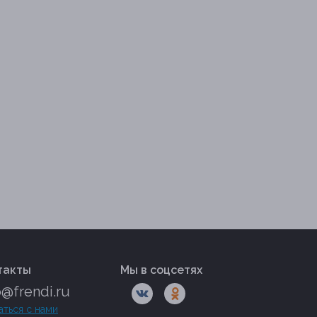
такты
Мы в соцсетях
o@frendi.ru
аться с нами