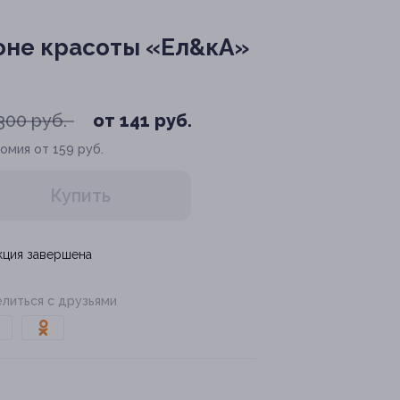
оне красоты «Ел&кА»
300 руб.
от 141 руб.
омия от 159 руб.
Купить
кция завершена
литься с друзьями