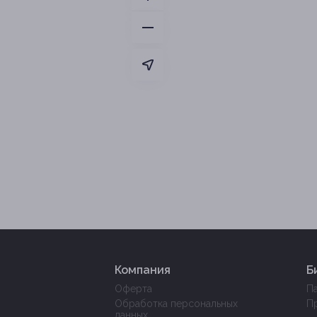
Компания
Б
Оферта
П
Обработка персональных
П
данных