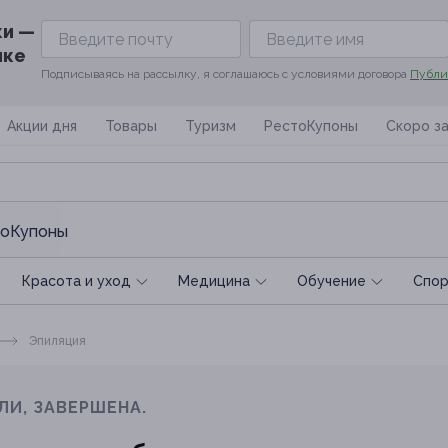
ки —
ике
Подписываясь на рассылку, я соглашаюсь с условиями договора
Публи
Акции дня
Товары
Туризм
РестоКупоны
Скоро з
оКупоны
Красота и уход
Медицина
Обучение
Спoр
Эпиляция
ЛИ, ЗАВЕРШЕНА.