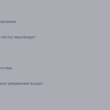
каолином;
 чистку лица входит:
гетика;
окое увлажнение) входит: