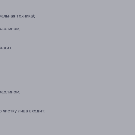
альная техника);
каолином;
ходит:
каолином;
 чистку лица входит: