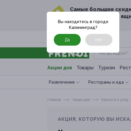
Cамые большие скид
в твоём почтовом ящ
Вы находитесь в городе
Калининград
?
Москва
Да
Нет
Акции дня
Товары
Туризм
Рест
Развлечения
Рестораны и еда
Главная
Акции дня
Красота и уход
АКЦИЯ, КОТОРУЮ ВЫ ИСКА