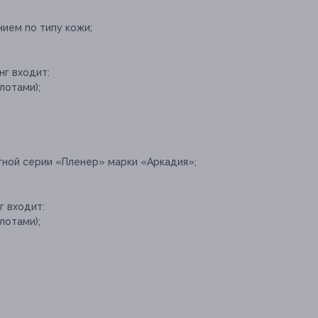
ием по типу кожи;
нг входит:
лотами);
ной серии «Пленер» марки «Аркадия»;
г входит:
лотами);