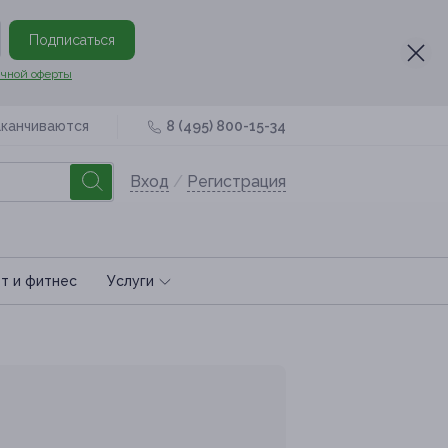
Подписаться
чной оферты
аканчиваются
8 (495) 800-15-34
Вход
/
Регистрация
т и фитнес
Услуги