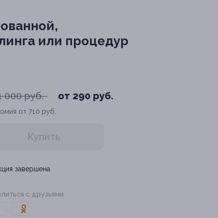
рованной,
линга или процедур
1 000 руб.
от 290 руб.
омия от 710 руб.
Купить
кция завершена
литься с друзьями