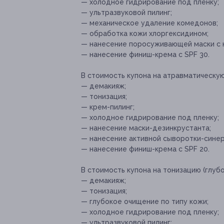
— холодное гидрирование под пленку;
— ультразвуковой пилинг;
— механическое удаление комедонов;
— обработка кожи хлоргексидином;
— нанесение поросуживающей маски с 
— нанесение финиш-крема с SPF 30.
В стоимость купона на атравматическую
— демакияж;
— тонизация;
— крем-пилинг;
— холодное гидрирование под пленку;
— нанесение маски-дезинкрустанта;
— нанесение активной сыворотки-синер
— нанесение финиш-крема с SPF 20.
В стоимость купона на тонизацию (глуб
— демакияж;
— тонизация;
— глубокое очищение по типу кожи;
— холодное гидрирование под пленку;
— ультразвуковой пилинг;