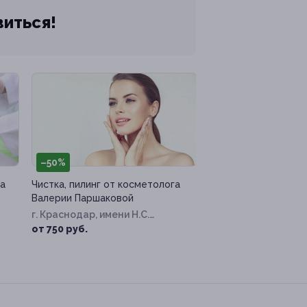
виться!
–50%
а
Чистка, пилинг от косметолога
Валерии Паршаковой
г. Краснодар, имени Н.С.
Котлярова ул, д. 8
от 750 руб.