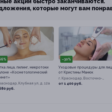
ные акции быстро заканчиваются.
едложения, которые могут вам понра
66%
–30%
тка лица, пилинг, микротоки
Уходовые процедуры для лиц
алоне «Косметологический
от Кристины Манюк
инет»
г. Краснодар, Восточно-
Краснодар, Клубная ул, д. 12а
Кругликовская ул, д. 42/3, к. 1
от 1 400 руб.
680 руб.