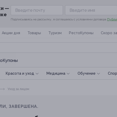
ки —
ике
Подписываясь на рассылку, я соглашаюсь с условиями договора
Публи
Акции дня
Товары
Туризм
РестоКупоны
Скоро з
оКупоны
Красота и уход
Медицина
Обучение
Спoр
Уход за лицом
ЛИ, ЗАВЕРШЕНА.