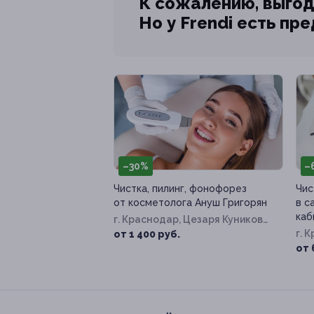
К сожалению, выгод
Но у Frendi есть пр
–30%
–
Чистка, пилинг, фонофорез
Чис
от косметолога Ануш Григорян
в с
каб
г. Краснодар, Цезаря Куникова
ул, д. 24, к. 2
г. 
от 1 400 руб.
от 