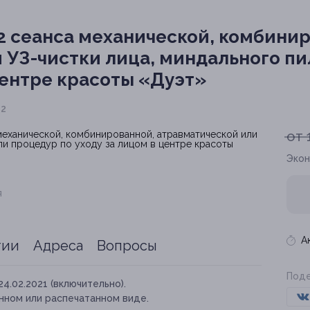
2 сеанса механической, комбини
 УЗ-чистки лица, миндального пи
центре красоты «Дуэт»
 2
от 
Экон
я
А
тии
Адреса
Вопросы
Поде
24.02.2021 (включительно).
нном или распечатанном виде.