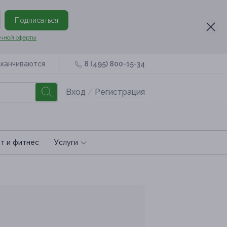
Подписаться
чной оферты
аканчиваются
8 (495) 800-15-34
Вход
/
Регистрация
т и фитнес
Услуги