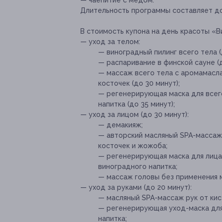
— чаепитие с медом.
Длительность программы составляет до
В стоимость купона на день красоты «В
— уход за телом:
— виноградный пилинг всего тела (
— распаривание в финской сауне (д
— массаж всего тела с аромамасл
косточек (до 30 минут);
— регенерирующая маска для всег
напитка (до 35 минут);
— уход за лицом (до 30 минут):
— демакияж;
— авторский масляный SPA-массаж 
косточек и жожоба;
— регенерирующая маска для лица,
виноградного напитка;
— массаж головы без применения 
— уход за руками (до 20 минут):
— масляный SPA-массаж рук от кис
— регенерирующая уход-маска для
напитка;