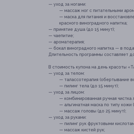
— уход за ногами:
— массаж ног с питательными аро
— маска для питания и восстановл
красного виноградного напитка;
— принятие душа (до 15 минут);
— чаепитие;
— ароматерапия;
— бокал виноградного напитка — в пода
Длительность программы составляет до
В стоимость купона на день красоты «Т
— уход за телом:
— талассотерапия (обертывание все
— пилинг тела (до 15 минут);
— уход за лицом:
— комбинированная ручная чистка л
— альгинатная маска по типу кожи 
— массаж головы (до 25 минут);
— уход за руками:
— пилинг рук фруктовыми кислотам
— массаж кистей рук;