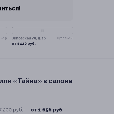
виться!
–80%
Зиповская ул, д. 10
но 9
Куплено 4
от 1 140 руб.
или «Тайна» в салоне
7 200 руб.
от 1 656 руб.