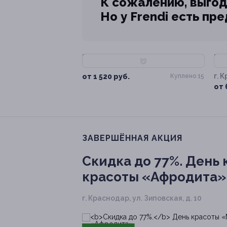
К сожалению, выгод
Но у Frendi есть пр
–60%
–
г. 
от 1 520 руб.
Куплено 15
Зип
от 
ЗАВЕРШЁННАЯ АКЦИЯ
Скидка до 77%.
День к
красоты «Афродита»
г. Краснодар, ул. Зиповская, д. 10