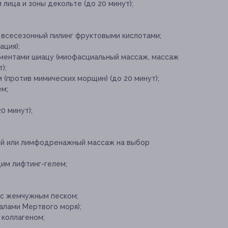
лица и зоны декольте (до 20 минут);
всесезонный пилинг фруктовыми кислотами;
ация);
ементами шиацу (миофасциальный массаж, массаж
);
 (против мимических морщин) (до 20 минут);
м;
0 минут);
ый или лимфодренажный массаж на выбор
м лифтинг-гелем;
 с жемчужным песком;
алами Мертвого моря);
 коллагеном;