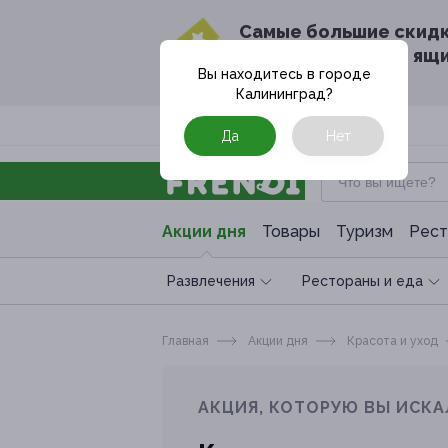
Cамые большие скид
в твоём почтовом ящ
Вы находитесь в городе
Калининград
?
Москва
Да
Нет
Акции дня
Товары
Туризм
Рест
Развлечения
Рестораны и еда
Главная
Акции дня
Красота и уход
АКЦИЯ, КОТОРУЮ ВЫ ИСКА