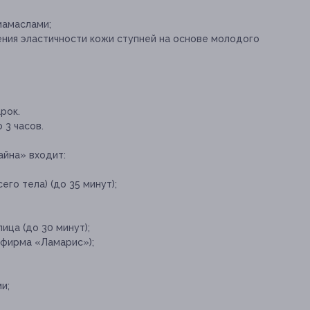
мамаслами;
ения эластичности кожи ступней на основе молодого
рок.
 3 часов.
айна» входит:
го тела) (до 35 минут);
ица (до 30 минут);
(фирма «Ламарис»);
и;