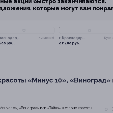
ные акции быстро заканчиваются.
едложения, которые могут вам понра
70%
–60%
Краснодар,
г. Краснодар,
Куплено 6
Купле
овская ул, д. 10
Зиповская ул, д. 10
600 руб.
от 480 руб.
расоты «Минус 10», «Виноград» 
от 