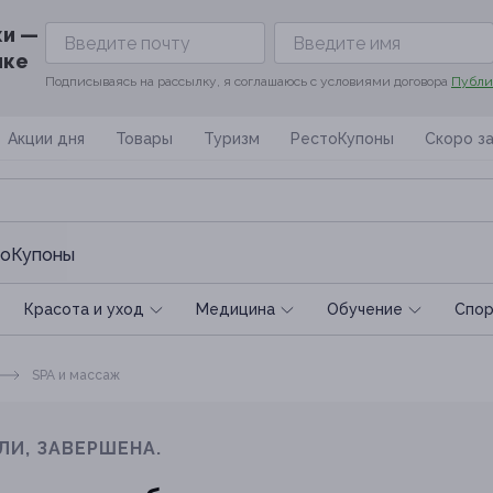
ки —
ике
Подписываясь на рассылку, я соглашаюсь с условиями договора
Публи
Акции дня
Товары
Туризм
РестоКупоны
Скоро з
оКупоны
Красота и уход
Медицина
Обучение
Спoр
SPA и массаж
ЛИ, ЗАВЕРШЕНА.