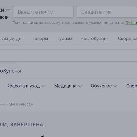
ки —
ике
Подписываясь на рассылку, я соглашаюсь с условиями договора
Публи
Акции дня
Товары
Туризм
РестоКупоны
Скоро з
оКупоны
Красота и уход
Медицина
Обучение
Спoр
SPA и массаж
ЛИ, ЗАВЕРШЕНА.