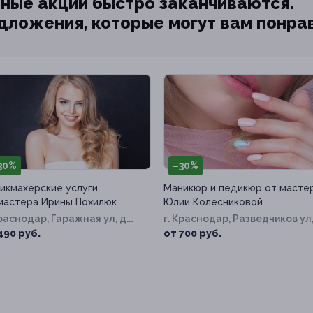
ные акции быстро заканчиваются.
едложения, которые могут вам понра
30%
–30%
икмахерские услуги
Маникюр и педикюр от масте
мастера Ирины Похилюк
Юлии Колесниковой
Краснодар, Гаражная ул, д.
г. Краснодар, Разведчиков ул
8
д. 40
490 руб.
от 700 руб.