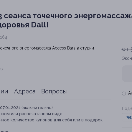
3 сеанса точечного энергомассаж
доровья Dalli
 164
от 
Экон
ия
тии
Адреса
Вопросы
А
07.01.2021 (включительно).
Поде
нном или распечатанном виде.
ное количество купонов для себя или в подарок.