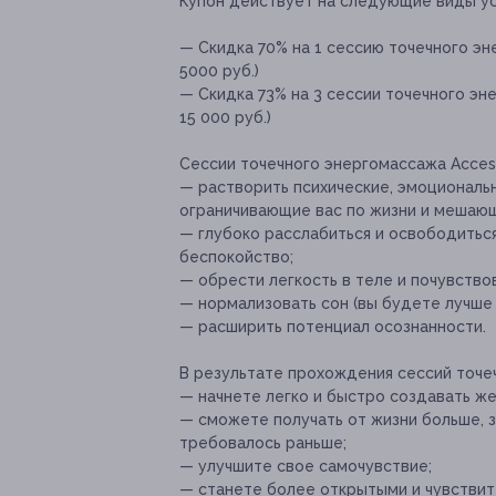
Купон действует на следующие виды ус
— Скидка 70% на 1 сессию точечного эн
5000 руб.)
— Скидка 73% на 3 сессии точечного эн
15 000 руб.)
Сессии точечного энергомассажа Access
— растворить психические, эмоциональн
ограничивающие вас по жизни и мешающи
— глубоко расслабиться и освободиться
беспокойство;
— обрести легкость в теле и почувство
— нормализовать сон (вы будете лучше 
— расширить потенциал осознанности.
В результате прохождения сессий точеч
— начнете легко и быстро создавать ж
— сможете получать от жизни больше, з
требовалось раньше;
— улучшите свое самочувствие;
— станете более открытыми и чувстви