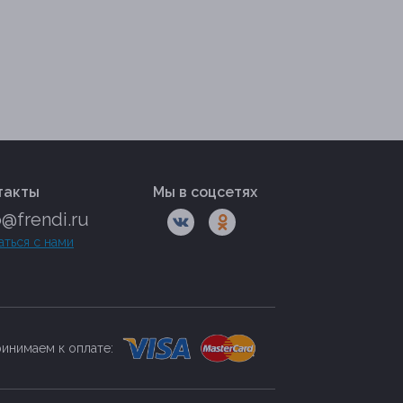
такты
Мы в соцсетях
o@frendi.ru
аться с нами
инимаем к оплате: