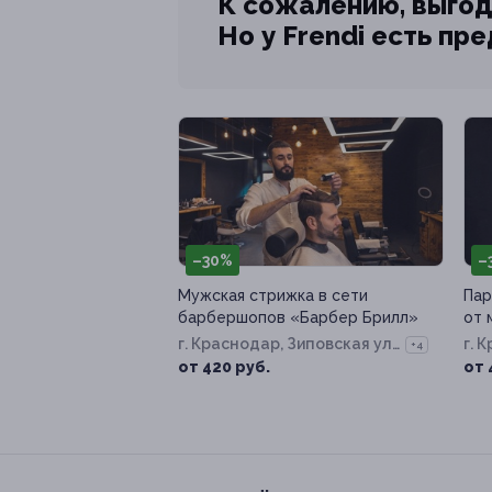
К сожалению, выгод
Но у Frendi есть пр
–30%
–
Мужская стрижка в сети
Пар
барбершопов «Барбер Брилл»
от 
г. Краснодар, Зиповская ул,
г. 
+4
д. 23
81/
от 420 руб.
от 