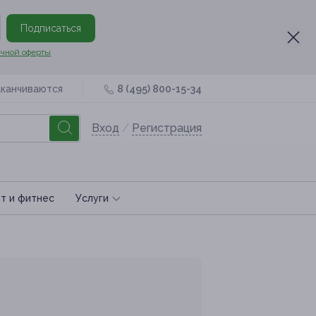
Подписаться
чной оферты
аканчиваются
8 (495) 800-15-34
Вход
/
Регистрация
т и фитнес
Услуги