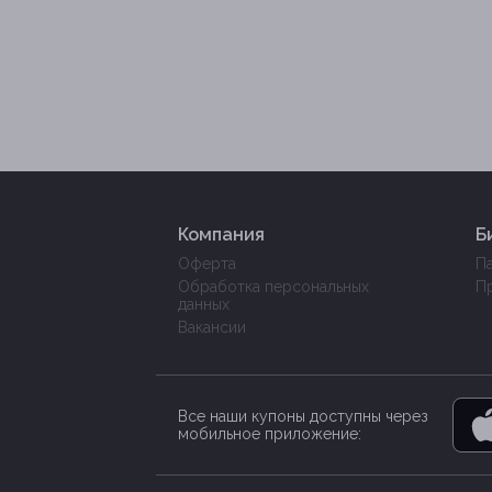
Компания
Б
Оферта
П
Обработка персональных
П
данных
Вакансии
Все наши купоны доступны через
мобильное приложение: