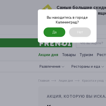
Cамые большие скид
в твоём почтовом ящ
Вы находитесь в городе
Калининград
?
Москва
Да
Нет
Акции дня
Товары
Туризм
Рест
Развлечения
Рестораны и еда
Главная
Акции дня
Красота и уход
АКЦИЯ, КОТОРУЮ ВЫ ИСКА