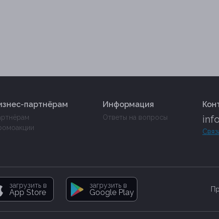
изнес-партнёрам
Информация
Кон
артнёрам
Ответы на вопросы
inf
ромоакции
Связ
загрузить в
загрузить в
Пр
App Store
Google Play