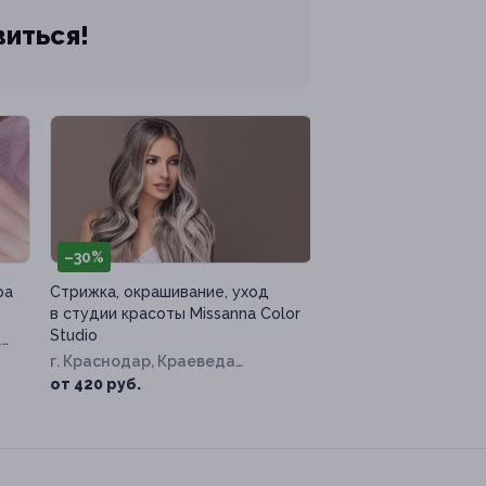
виться!
–30%
ра
Стрижка, окрашивание, уход
в студии красоты Missanna Color
Studio
,
г. Краснодар, Краеведа
Соловьёва ул, д. 6, к. 1
от 420 руб.