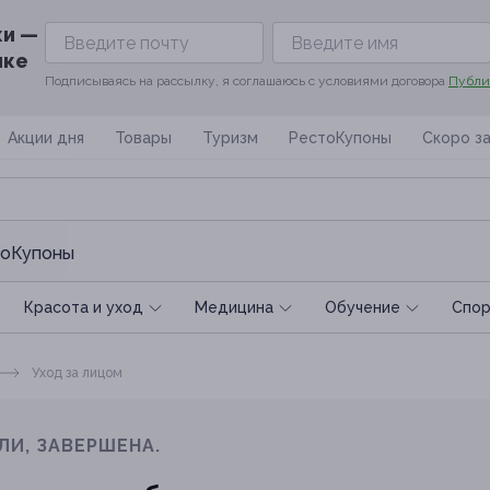
ки —
ике
Подписываясь на рассылку, я соглашаюсь с условиями договора
Публи
Акции дня
Товары
Туризм
РестоКупоны
Скоро з
оКупоны
Красота и уход
Медицина
Обучение
Спoр
Уход за лицом
ЛИ, ЗАВЕРШЕНА.