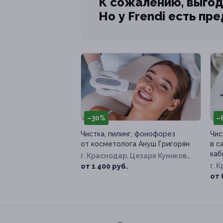
К сожалению, выгод
Но у Frendi есть пр
–30%
–
Чистка, пилинг, фонофорез
Чис
от косметолога Ануш Григорян
в с
каб
г. Краснодар, Цезаря Куникова
ул, д. 24, к. 2
г. 
от 1 400 руб.
от 