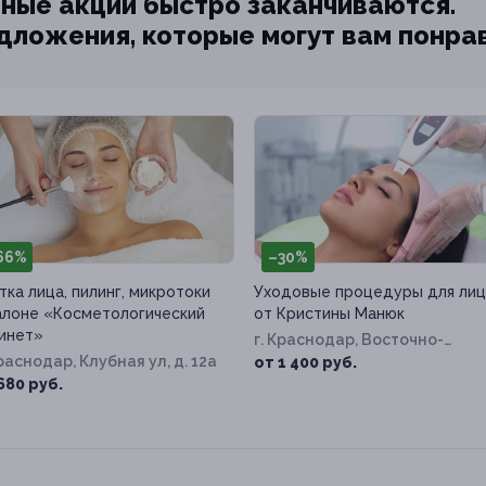
ные акции быстро заканчиваются.
едложения, которые могут вам понра
66%
–30%
тка лица, пилинг, микротоки
Уходовые процедуры для лиц
алоне «Косметологический
от Кристины Манюк
инет»
г. Краснодар, Восточно-
Краснодар, Клубная ул, д. 12а
Кругликовская ул, д. 42/3, к. 1
от 1 400 руб.
680 руб.