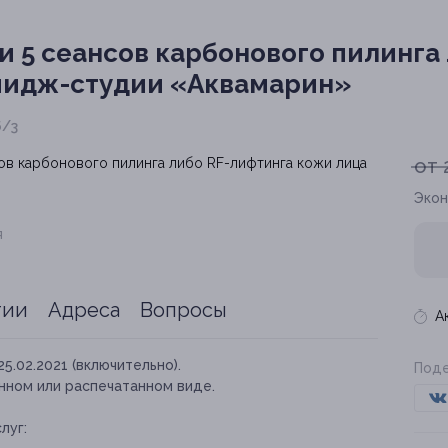
ли 5 сеансов карбонового пилинга
имидж-студии «Аквамарин»
6/3
от 
Экон
я
тии
Адреса
Вопросы
А
25.02.2021 (включительно).
Поде
нном или распечатанном виде.
луг: