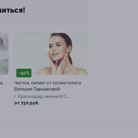
виться!
–50%
а
Чистка, пилинг от косметолога
Валерии Паршаковой
г. Краснодар, имени Н.С.
Котлярова ул, д. 8
от 750 руб.