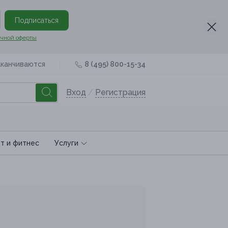
Подписаться
чной оферты
аканчиваются
8 (495) 800-15-34
Вход
/
Регистрация
т и фитнес
Услуги