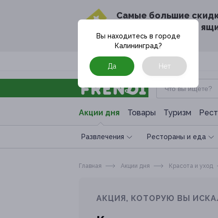
Cамые большие скид
в твоём почтовом ящ
Вы находитесь в городе
Калининград
?
Москва
Да
Нет
Акции дня
Товары
Туризм
Рест
Развлечения
Рестораны и еда
Главная
Акции дня
Красота и уход
АКЦИЯ, КОТОРУЮ ВЫ ИСКА