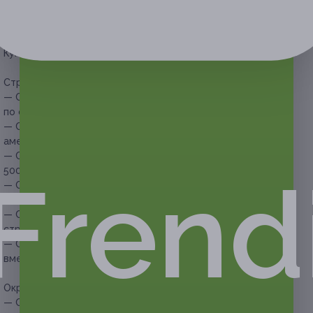
Один человек может купить неограниченное количество
купонов для себя или в подарок.
Купон действует на следующие виды услуг:
Стрижка:
— Скидка 84% на контурную стрижку и экспресс-укладку
по форме (288 руб. вместо 1800 руб.)
— Скидка 79% на стрижку горячими ножницами или
американским полировщиком (472 руб. вместо 2250 руб.)
— Скидка 67% на детскую стрижку (165 руб. вместо
500 руб.)
Frend
— Скидка 60% на мужскую стрижку насадкой и укладку
(240 руб. вместо 600 руб.)
— Скидка 50% на креативную мужскую или детскую
стрижку (300 руб. вместо 600 руб.)
— Скидка 56% на мужскую стрижку «Папа и сын» (528 руб.
вместо 1200 руб.)
Окрашивание волос:
— Скидка 85% на окрашивание волос любой сложности