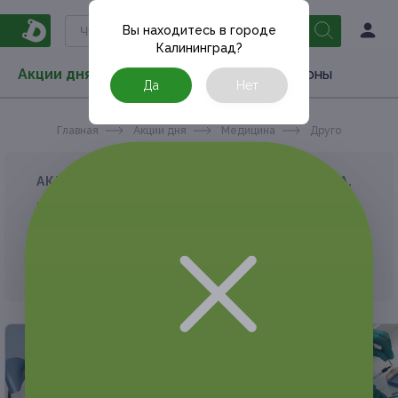
Вы находитесь в городе
Калининград
?
Акции дня
Товары
Туризм
РестоКупоны
Да
Нет
Главная
Акции дня
Медицина
Другое
АКЦИЯ, КОТОРУЮ ВЫ ИСКАЛИ, ЗАВЕРШЕНА.
К сожалению, выгодные акции быстро
заканчиваются.
Но у Frendi есть предложения, которые
могут вам понравиться!