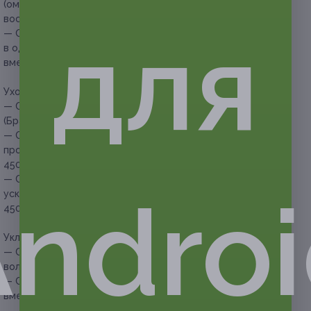
(омбре, балаяж, мелирование, колорирование) и глубокое
восстановление волос (1080 руб. вместо 7200 руб.)
для
— Скидка 83% на стрижку, укладку, окрашивание волос
в один тон и термокератин (уход за волосами) (935 руб.
вместо 5500 руб.)
Уход за волосами:
— Скидка 62% на кератиновое выпрямление волос
(Бразилия) (1710 руб. вместо 4500 руб.)
— Скидка 62% на ботокс для волос с использованием
профессиональной косметики (Бразилия) (1710 руб. вместо
4500 руб.)
— Скидка 87% на биоламинирование, комплекс для
ndro
ускорения роста волос и укладку (585 руб. вместо
4500 руб.)
Укладка или прическа:
— Скидка 78% на долговременную укладку или биозавивку
волос (1430 руб. вместо 6500 руб.)
— Скидка 70% на прическу любой сложности (600 руб.
вместо 2000 руб.)